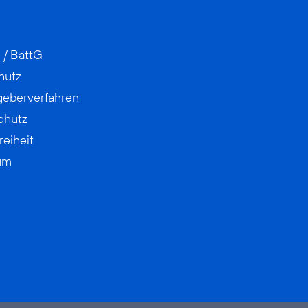
 / BattG
hutz
geberverfahren
chutz
reiheit
um