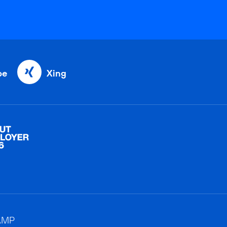
be
Xing
AMP