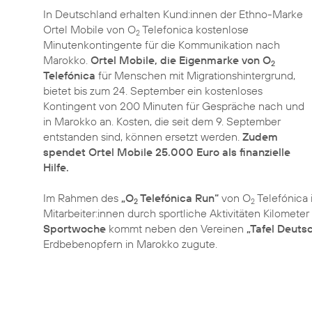
In Deutschland erhalten Kund:innen der Ethno-Marke
Ortel Mobile von O
Telefonica kostenlose
2
Minutenkontingente für die Kommunikation nach
Marokko.
Ortel Mobile, die Eigenmarke von O
2
Telefónica
für Menschen mit Migrationshintergrund,
bietet bis zum 24. September ein kostenloses
Kontingent von 200 Minuten für Gespräche nach und
in Marokko an. Kosten, die seit dem 9. September
entstanden sind, können ersetzt werden.
Zudem
spendet Ortel Mobile 25.000 Euro als finanzielle
Hilfe.
Im Rahmen des
„O
Telefónica Run“
von O
Telefónica 
2
2
Mitarbeiter:innen durch sportliche Aktivitäten Kilomet
Sportwoche
kommt neben den Vereinen
„Tafel Deutsc
Erdbebenopfern in Marokko zugute.