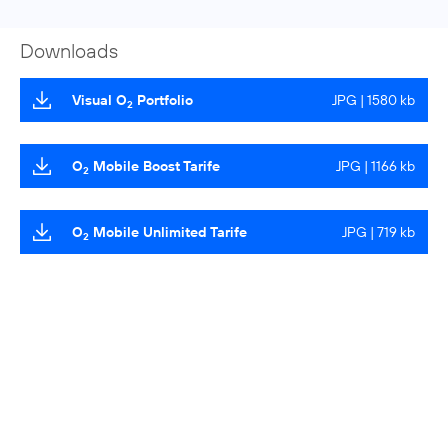
Downloads
Visual O
Portfolio
JPG | 1580 kb
2
O
Mobile Boost Tarife
JPG | 1166 kb
2
O
Mobile Unlimited Tarife
JPG | 719 kb
2