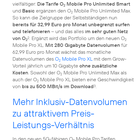
vielfältiger:
Die Tarife O
Mobile Pro Unlimited Smart
2
und
Basic
ergänzen den O
Mobile Pro Unlimited Max.
2
So kann die Zielgruppe der Selbstständigen nun
bereits für 32,99 Euro pro Monat unbegrenzt surfen
und telefonieren
– und das alles
im sehr guten Netz
von O
. Ergänzt wird das Portfolio um den neuen O
2
2
2
Mobile Pro XL.
Mit 280 Gigabyte Datenvolumen
für
62,99 Euro pro Monat wächst das monatliche
Datenvolumen des
O
Mobile Pro XL
mit dem Grow-
2
Vorteil jährlich um 10 Gigabyte
ohne zusätzliche
Kosten
. Sowohl der O
Mobile Pro Unlimited Max als
2
auch der O
Mobile Pro XL bieten eine Geschwindigkeit
2
von
bis zu 500 MBit/s im Download
.
3
Mehr Inklusiv-Datenvolumen
zu attraktivem Preis-
Leistungs-Verhältnis
In den neuen 5G-fähigen O
Mobile Pro Tarifen