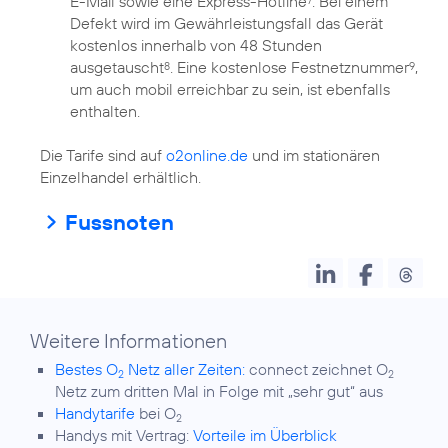
E-Mail sowie eine Express-Hotline
. Bei einem
7
Defekt wird im Gewährleistungsfall das Gerät
kostenlos innerhalb von 48 Stunden
ausgetauscht
. Eine kostenlose Festnetznummer
,
8
9
um auch mobil erreichbar zu sein, ist ebenfalls
enthalten.
Die Tarife sind auf
o2online.de
und im stationären
Fussnoten
Weitere Informationen
Bestes O
Netz aller Zeiten:
connect zeichnet O
2
2
Netz zum dritten Mal in Folge mit „sehr gut“ aus
Handytarife
bei O
2
Handys mit Vertrag:
Vorteile im Überblick