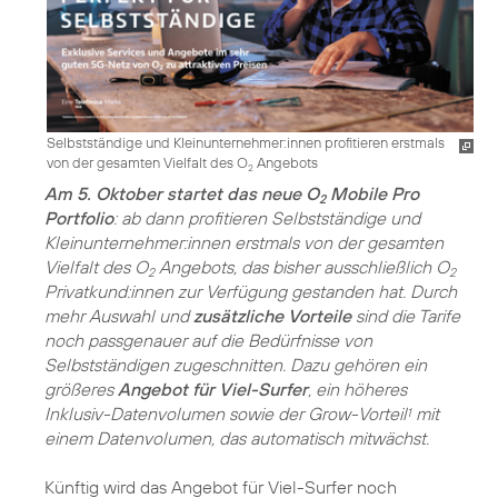
Selbstständige und Kleinunternehmer:innen profitieren erstmals
von der gesamten Vielfalt des O
Angebots
2
Am 5. Oktober startet das neue O
Mobile Pro
2
Portfolio
: ab dann profitieren Selbstständige und
Kleinunternehmer:innen erstmals von der gesamten
Vielfalt des O
Angebots, das bisher ausschließlich O
2
2
Privatkund:innen zur Verfügung gestanden hat. Durch
mehr Auswahl und
zusätzliche Vorteile
sind die Tarife
noch passgenauer auf die Bedürfnisse von
Selbstständigen zugeschnitten. Dazu gehören ein
größeres
Angebot für Viel-Surfer
, ein höheres
Inklusiv-Datenvolumen sowie der Grow-Vorteil
mit
1
einem Datenvolumen, das automatisch mitwächst.
Künftig wird das Angebot für Viel-Surfer noch