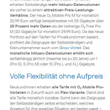
2
erhalten Selbständige
mehr Inklusiv-Datenvolumen
als vorher zu einem
attraktiven Preis-Leistungs-
Verhältnis
. Der neue O
Mobile Pro M für monatlich
2
32,99 Euro verfügt beispielsweise mit 25 Gigabyte über
25 Prozent mehr Daten
als der bisherige O
Free Pro
2
M (20 Gigabyte für monatlich 29,99 Euro). Da das neue
Portfolio auf den Tarifen für Privatkund:innen basiert,
profitiert die Zielgruppe der Selbstständigen und
Kleinunternehmer auch vom
Grow-Vorteil
. Das
monatliche Inklusiv-Datenvolumen erhöht sich
tarifabhängig jährlich (maximal bis zu 20 Jahre) um 1
(Pro S), 5 (Pro M) oder 10 (Pro L und XL) Gigabyte.
Volle Flexibilität ohne Aufpreis
Neukund:innen erhalten
alle Tarife mit O
Mobile Pro-
2
Vorteilen
in Zukunft auch als
Flex-Variante
. Damit sind
alle Tarife monatlich kündbar. Somit kann die Zielgruppe
der Selbstständigen selbst entscheiden, welches
Angebot für ihre jeweilige Situation am besten passt –