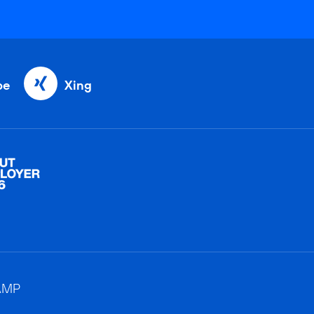
be
Xing
AMP