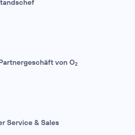
standschef
 Partnergeschäft von O
2
r Service & Sales