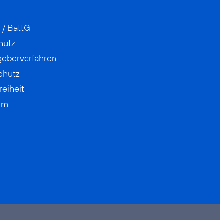
 / BattG
hutz
geberverfahren
chutz
reiheit
um