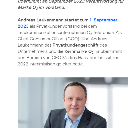
übernimmt ab September 2023 Verantwortung für
Marke O
im Vorstand.
2
Andreas Laukenmann startet zum
1. September
2023
als Privatkundenvorstand bei dem
Telekommunikationsunternehmen O
Telefónica. Als
2
Chief Consumer Officer (CCO) führt Andreas
Laukenmann das
Privatkundengeschäft
des
Unternehmens und die
Kernmarke O
. Er übernimmt
2
den Bereich von CEO Markus Haas, der ihn seit Juni
2022 interimistisch geleitet hatte.