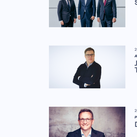
2
A
2
P