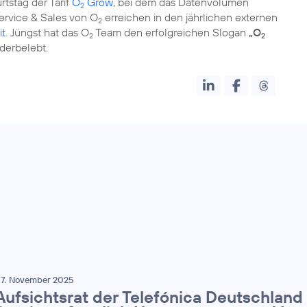
tstag der Tarif
O
Grow
, bei dem das Datenvolumen
2
rvice & Sales von O
erreichen in den jährlichen externen
2
it
. Jüngst hat das O
Team den erfolgreichen Slogan
„O
2
2
derbelebt.
7. November 2025
Aufsichtsrat der Telefónica Deutschland