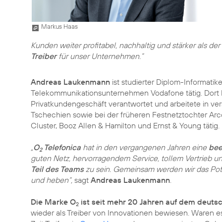
Markus Haas
Kunden weiter profitabel, nachhaltig und stärker als d
Treiber
für unser Unternehmen.”
Andreas Laukenmann
ist studierter Diplom-Informatik
Telekommunikationsunternehmen Vodafone tätig. Dort ha
Privatkundengeschäft verantwortet und arbeitete in v
Tschechien sowie bei der früheren Festnetztochter Arc
Cluster, Booz Allen & Hamilton und Ernst & Young tätig.
„
O
Telefonica
hat in den vergangenen Jahren eine
bee
2
guten Netz, hervorragendem Service, tollem Vertrieb u
Teil des Teams
zu sein. Gemeinsam werden wir das Poten
und heben“,
sagt
Andreas Laukenmann
.
Die Marke O
ist seit mehr 20 Jahren auf dem deuts
2
wieder als Treiber von Innovationen bewiesen. Waren e