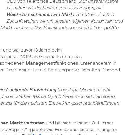
CEO von Telefónica Deutschland.
„Mit unserer Marke
O
haben wir die besten Voraussetzungen, die
2
Wachstumschancen am Markt
zu nutzen. Auch in
Zukunft wollen wir mit unseren eigenen Kundinnen und
er Markt wachsen. Das Privatkundengeschäft ist der
größte
er und war zuvor 18 Jahre beim
t er seit 2019 als Geschäftsführer das
erschiedenen
Managementfunktionen
, unter anderem in
or. Davor war er für die Beratungsgesellschaften Diamond
indruckende Entwicklung
hingelegt. Mit einem sehr
nd einer starken Marke O
. Ich freue mich sehr, ab sofort
2
zial für die nächsten Entwicklungsschritte identifizieren
chen Markt vertreten
und hat sich in dieser Zeit immer
s zu Beginn Angebote wie Homezone, sind es in jüngster