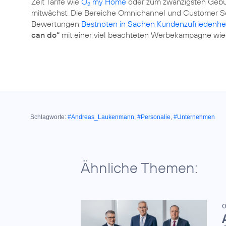
Zeit Tarife wie
O
my Home
oder zum zwanzigsten Gebur
2
mitwächst. Die Bereiche Omnichannel und Customer Se
Bewertungen
Bestnoten in Sachen Kundenzufriedenhe
can do“
mit einer viel beachteten Werbekampagne wie
Schlagworte:
#Andreas_Laukenmann
,
#Personalie
,
#Unternehmen
Ähnliche Themen:
0