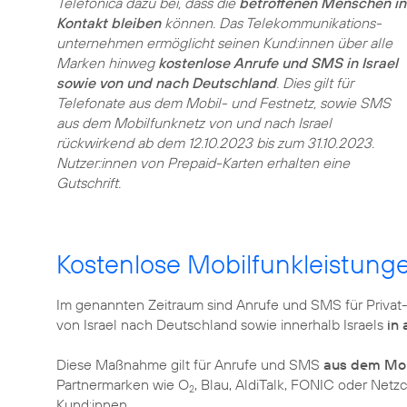
Telefónica dazu bei, dass die
betroffenen Menschen in
Kontakt bleiben
können. Das Telekommunikations­
unternehmen ermöglicht seinen Kund:innen über alle
Marken hinweg
kostenlose Anrufe und SMS in Israel
sowie von und nach Deutschland
. Dies gilt für
Telefonate aus dem Mobil- und Festnetz, sowie SMS
aus dem Mobilfunknetz von und nach Israel
rückwirkend ab dem 12.10.2023 bis zum 31.10.2023.
Nutzer:innen von Prepaid-Karten erhalten eine
Gutschrift.
Kostenlose Mobilfunkleistung
Im genannten Zeitraum sind Anrufe und SMS für Privat
von Israel nach Deutschland sowie innerhalb Israels
in 
Diese Maßnahme gilt für Anrufe und SMS
aus dem Mob
Partnermarken wie O
, Blau, AldiTalk, FONIC oder Net
2
Kund:innen.