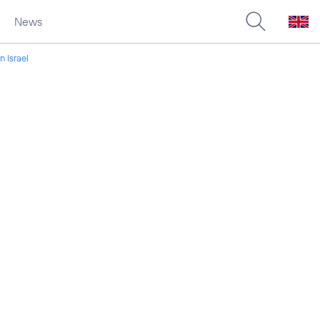
News
n Israel