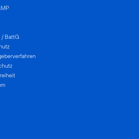
AMP
 / BattG
hutz
geberverfahren
chutz
reiheit
um