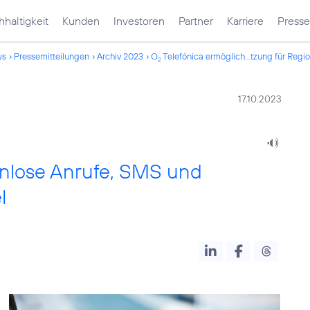
haltigkeit
Kunden
Investoren
Partner
Karriere
Presse
ws
Pressemitteilungen
Archiv 2023
O
Telefónica ermöglich...tzung für Regio
2
17.10.2023
enlose Anrufe, SMS und
l