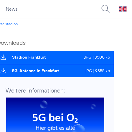
News
ter Stadion
Downloads
Stadion Frankfurt
JPG | 3500 kb
5G-Antenne in Frankfurt
JPG | 9855 kb
Weitere Informationen: