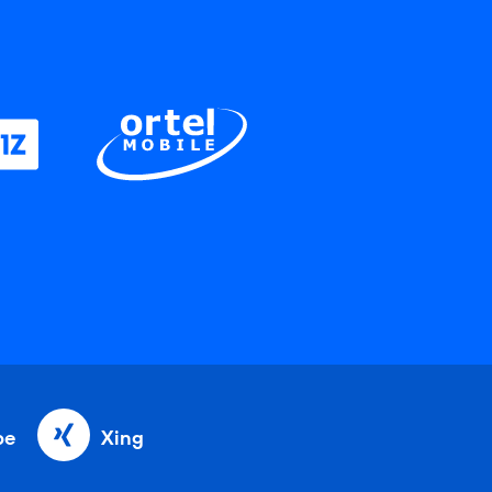
be
Xing