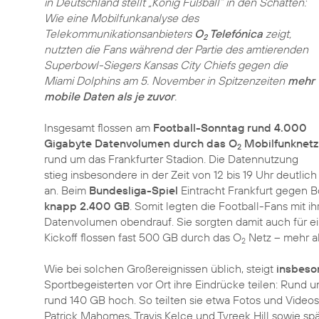
in Deutschland stellt „König Fußball“ in den Schatten:
Wie eine Mobilfunkanalyse des
Telekommunikationsanbieters
O
Telefónica
zeigt,
2
nutzten die Fans während der Partie des amtierenden
Superbowl-Siegers Kansas City Chiefs gegen die
Miami Dolphins am 5. November in Spitzenzeiten
mehr
mobile Daten als je zuvor
.
Insgesamt flossen am
Football-Sonntag rund 4.000
Gigabyte Datenvolumen durch das O
Mobilfunknetz
2
rund um das Frankfurter Stadion. Die Datennutzung
stieg insbesondere in der Zeit von 12 bis 19 Uhr deutlich
an. Beim
Bundesliga-Spiel
Eintracht Frankfurt gegen B
knapp 2.400 GB
. Somit legten die Football-Fans mit
Datenvolumen obendrauf. Sie sorgten damit auch für e
Kickoff flossen fast 500 GB durch das O
Netz – mehr al
2
Wie bei solchen Großereignissen üblich, steigt
insbeso
Sportbegeisterten vor Ort ihre Eindrücke teilen: Rund u
rund 140 GB hoch. So teilten sie etwa Fotos und Videos
Patrick Mahomes, Travis Kelce und Tyreek Hill sowie s