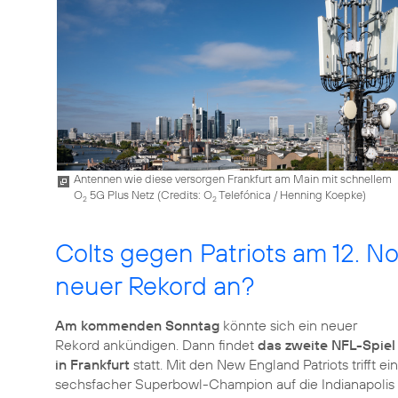
Antennen wie diese versorgen Frankfurt am Main mit schnellem
O
5G Plus Netz (
Credits: O
Telefónica / Henning Koepke
)
2
2
Colts gegen Patriots am 12. N
neuer Rekord an?
Am kommenden Sonntag
könnte sich ein neuer
Rekord ankündigen. Dann findet
das zweite NFL-Spiel
in Frankfurt
statt. Mit den New England Patriots trifft ein
sechsfacher Superbowl-Champion auf die Indianapolis