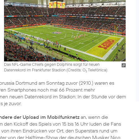
Das NFL-Game Chiefs gegen Dolphins sorgt für neuen
Datenrekord im Frankfurter Stadion (
Credits: O
Telefónica
)
2
orussia Dortmund am Sonntag zuvor (29.10.) waren es
 ihren Smartphones noch mal 66 Prozent mehr
inen neuen Datenrekord im Stadion: In der Stunde vor dem
s je zuvor.
ndere der Upload im Mobilfunknetz
an, wenn die
m den Kickoff des Spiels von 15 bis 16 Uhr luden die Fans
 von ihren Eindrücken vor Ort, den Superstars rund um
päter von der Halftime-Show der deutschen Musiker Nico