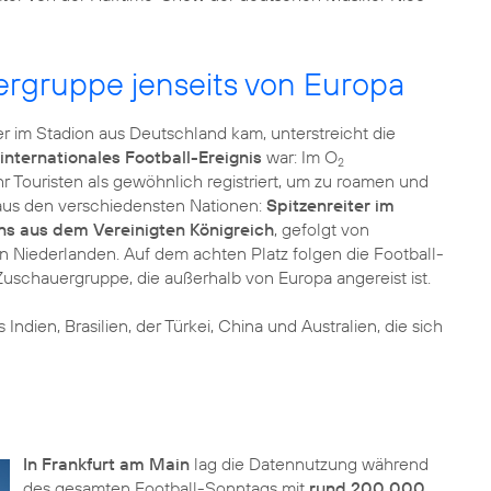
rgruppe jenseits von Europa
 im Stadion aus Deutschland kam, unterstreicht die
 internationales Football-Ereignis
war: Im O
2
 Touristen als gewöhnlich registriert, um zu roamen und
aus den verschiedensten Nationen:
Spitzenreiter im
ns aus dem Vereinigten Königreich
, gefolgt von
n Niederlanden. Auf dem achten Platz folgen die Football-
 Zuschauergruppe, die außerhalb von Europa angereist ist.
ien, Brasilien, der Türkei, China und Australien, die sich
In Frankfurt am Main
lag die Datennutzung während
des gesamten Football-Sonntags mit
rund 200.000