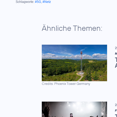
Schlagworte:
#5G
,
#Netz
Ähnliche Themen:
2
M
Credits: Phoenix Tower Germany
2
F