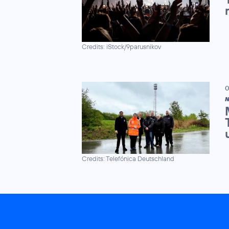
Credits: iStock/9parusnikov
0
N
Credits: Telefónica Deutschland