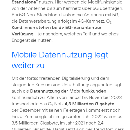
Standalone“
nutzen. Hier werden die Mobilfunksignale
von der Antenne bis zum Kernnetz über 5G übertragen.
Bei 5G Non-Standalone funken die Antennen mit 5G,
die Datenverarbeitung erfolgt im 4G-Kernnetz.
O
2
Kund:innen stehen beide 5G-Varianten zur
Verfügung
– je nachdem, welchen Tarif und welches
Endgerät sie nutzen.
Mobile Datennutzung legt
weiter zu
Mit der fortschreitenden Digitalisierung und dem
steigenden Konsum von Unterhaltungsangeboten legt
auch die
Datennutzung der Mobilfunkkunden
kontinuierlich zu. Allein von Januar bis November 2023
transportierte das O
Netz
4,3 Milliarden Gigabyte
–
2
der Dezember mit seinen Feiertagen kommt erst noch
hinzu. Zum Vergleich: im gesamten Jahr 2022 waren es
3,5 Milliarden Gigabyte, im Jahr 2021 noch 2,4
Milliarden Gigabyte. Damit setzt sich der Trend fort, dass