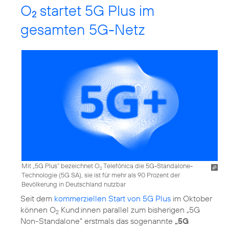
O
startet 5G Plus im
2
gesamten 5G-Netz
Mit „5G Plus“ bezeichnet O
Telefónica die 5G-Standalone-
2
Technologie (5G SA), sie ist für mehr als 90 Prozent der
Bevölkerung in Deutschland nutzbar
Seit dem
kommerziellen Start von 5G Plus
im Oktober
können O
Kund:innen parallel zum bisherigen „5G
2
Non-Standalone“ erstmals das sogenannte
„5G