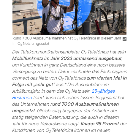
Rund 7.000 Ausbaumaßnahmen hat O
Telefónica in diesem Jahr
2
im O
Netz umgesetzt
2
Der Telekommunikationsanbieter O
Telefónica hat sein
2
Mobilfunknetz im Jahr 2023 umfassend ausgebaut
,
um Kund:innen in ganz Deutschland eine noch bessere
Versorgung zu bieten. Dafür zeichnete das Fachmagazin
connect das Netz von O
Telefónica
zum vierten Mal in
2
Folge mit „sehr gut“
aus.* Die Ausbaubilanz im
Jubiläumsjahr, in dem das O
Netz sein
25-jähriges
2
Bestehen
feiert, kann sich sehen lassen. Insgesamt hat
das Unternehmen
rund 7000 Ausbaumaßnahmen
umgesetzt
. Gleichzeitig begegnet der Anbieter der
stetig steigenden Datennutzung, die auch in diesem
Jahr für neue Rekordwerte sorgt.
Knapp 95 Prozent
der
Kund:innen von O
Telefónica können im neuen
2