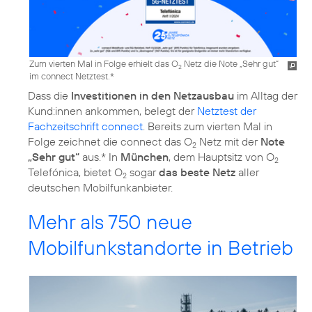
Zum vierten Mal in Folge erhielt das O
Netz die Note „Sehr gut“
2
im connect Netztest.*
Dass die
Investitionen in den Netzausbau
im Alltag der
Kund:innen ankommen, belegt der
Netztest der
Fachzeitschrift connect
. Bereits zum vierten Mal in
Folge zeichnet die connect das O
Netz mit der
Note
2
„Sehr gut“
aus.* In
München
, dem Hauptsitz von O
2
Telefónica, bietet O
sogar
das beste Netz
aller
2
deutschen Mobilfunkanbieter.
Mehr als 750 neue
Mobilfunkstandorte in Betrieb