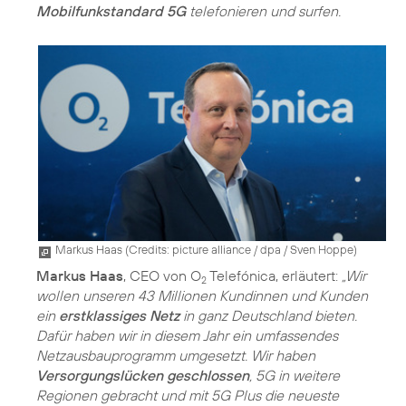
Mobilfunkstandard 5G
telefonieren und surfen.
Markus Haas (
Credits: picture alliance / dpa / Sven Hoppe
)
Markus Haas
, CEO von O
Telefónica, erläutert:
„Wir
2
wollen unseren 43 Millionen Kundinnen und Kunden
ein
erstklassiges Netz
in ganz Deutschland bieten.
Dafür haben wir in diesem Jahr ein umfassendes
Netzausbauprogramm umgesetzt. Wir haben
Versorgungslücken geschlossen
, 5G in weitere
Regionen gebracht und mit 5G Plus die neueste