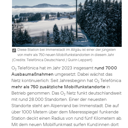
Diese Station bei Immenstadt im Allgäu ist einer der jüngsten
von mehr als 750 neuen Mobilfunkstandorten in diesem Jahr
(
Credits: Telefónica Deutschland / Quirin Leppert
)
O
Telefónica hat im Jahr 2023 insgesamt
rund 7000
2
Ausbaumaßnahmen
umgesetzt. Dabei wächst das
Netz kontinuierlich: Seit Jahresbeginn hat O
Telefónica
2
mehr als 750 zusätzliche Mobilfunkstandorte
in
Betrieb genommen. Das O
Netz funkt deutschlandweit
2
mit rund 28.000 Standorten. Einer der neuesten
Standorte steht am Alpenrand bei Immenstadt. Die auf
über 1000 Metern über dem Meeresspiegel funkende
Station deckt einen Radius von rund fünf Kilometern ab.
Mit dem neuen Mobilfunkmast surfen Kund:innen dort