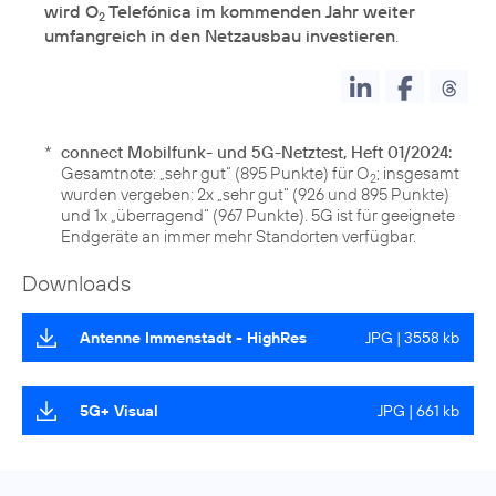
wird O
Telefónica im kommenden Jahr weiter
2
umfangreich in den Netzausbau investieren
.
*
connect Mobilfunk- und 5G-Netztest, Heft 01/2024:
Gesamtnote: „sehr gut“ (895 Punkte) für O
; insgesamt
2
wurden vergeben: 2x „sehr gut“ (926 und 895 Punkte)
und 1x „überragend“ (967 Punkte). 5G ist für geeignete
Endgeräte an immer mehr Standorten verfügbar.
Downloads
Antenne Immenstadt - HighRes
JPG | 3558 kb
5G+ Visual
JPG | 661 kb