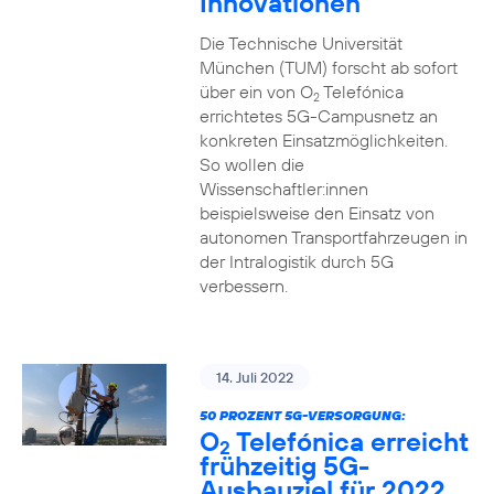
Innovationen
Die Technische Universität
München (TUM) forscht ab sofort
über ein von O
Telefónica
2
errichtetes 5G-Campusnetz an
konkreten Einsatzmöglichkeiten.
So wollen die
Wissenschaftler:innen
beispielsweise den Einsatz von
autonomen Transportfahrzeugen in
der Intralogistik durch 5G
verbessern.
14. Juli 2022
50 PROZENT 5G-VERSORGUNG:
O
Telefónica erreicht
2
frühzeitig 5G-
Ausbauziel für 2022