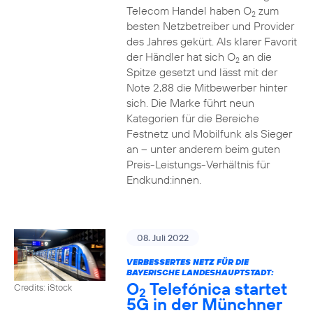
Telecom Handel haben O
zum
2
besten Netzbetreiber und Provider
des Jahres gekürt. Als klarer Favorit
der Händler hat sich O
an die
2
Spitze gesetzt und lässt mit der
Note 2,88 die Mitbewerber hinter
sich. Die Marke führt neun
Kategorien für die Bereiche
Festnetz und Mobilfunk als Sieger
an – unter anderem beim guten
Preis-Leistungs-Verhältnis für
Endkund:innen.
08. Juli 2022
VERBESSERTES NETZ FÜR DIE
BAYERISCHE LANDESHAUPTSTADT:
O
Telefónica startet
Credits: iStock
2
5G in der Münchner