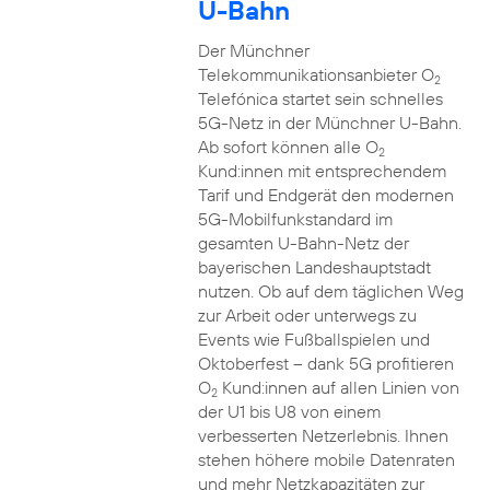
U-Bahn
Der Münchner
Telekommunikationsanbieter O
2
Telefónica startet sein schnelles
5G-Netz in der Münchner U-Bahn.
Ab sofort können alle O
2
Kund:innen mit entsprechendem
Tarif und Endgerät den modernen
5G-Mobilfunkstandard im
gesamten U-Bahn-Netz der
bayerischen Landeshauptstadt
nutzen. Ob auf dem täglichen Weg
zur Arbeit oder unterwegs zu
Events wie Fußballspielen und
Oktoberfest – dank 5G profitieren
O
Kund:innen auf allen Linien von
2
der U1 bis U8 von einem
verbesserten Netzerlebnis. Ihnen
stehen höhere mobile Datenraten
und mehr Netzkapazitäten zur