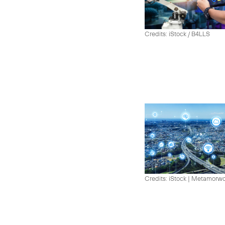
Credits: iStock / B4LLS
Credits: iStock | Metamorw