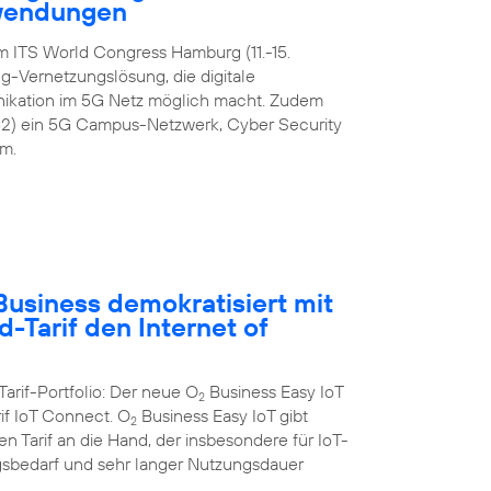
nwendungen
m ITS World Congress Hamburg (11.-15.
-Vernetzungslösung, die digitale
ikation im 5G Netz möglich macht. Zudem
42) ein 5G Campus-Netzwerk, Cyber Security
m.
usiness demokratisiert mit
-Tarif den Internet of
Tarif-Portfolio: Der neue O
Business Easy IoT
2
rif IoT Connect. O
Business Easy IoT gibt
2
 Tarif an die Hand, der insbesondere für IoT-
bedarf und sehr langer Nutzungsdauer