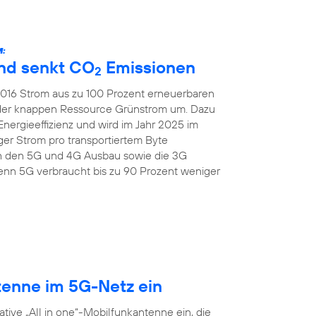
:
und senkt CO
Emissionen
2
 2016 Strom aus zu 100 Prozent erneuerbaren
 der knappen Ressource Grünstrom um. Dazu
Energieeffizienz und wird im Jahr 2025 im
er Strom pro transportiertem Byte
ch den 5G und 4G Ausbau sowie die 3G
nn 5G verbraucht bis zu 90 Prozent weniger
tenne im 5G-Netz ein
tive „All in one“-Mobilfunkantenne ein, die