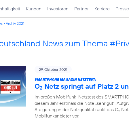
haltigkeit
Kunden
Investoren
Partner
Karriere
Presse
ws
Archiv 2021
Deutschland News zum Thema #Pri
29. Oktober 2021
SMARTPHONE MAGAZIN NETZTEST:
O
Netz springt auf Platz 2 un
2
Im großen Mobilfunk-Netztest des SMARTPHON
diesem Jahr erstmals die Note „sehr gut“. Auf
Steigerung in der Netzqualität rückt das O
Netz
2
Mobilfunkanbieter vor.