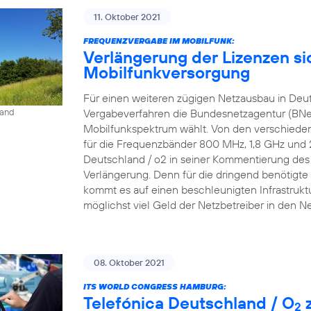
11. Oktober 2021
FREQUENZVERGABE IM MOBILFUNK:
Verlängerung der Lizenzen si
Mobilfunkversorgung
Für einen weiteren zügigen Netzausbau in Deu
Vergabeverfahren die Bundesnetzagentur (BNe
land
Mobilfunkspektrum wählt. Von den verschieden
für die Frequenzbänder 800 MHz, 1,8 GHz und 2,6
Deutschland / o2 in seiner Kommentierung des P
Verlängerung. Denn für die dringend benötigte 
kommt es auf einen beschleunigten Infrastrukt
möglichst viel Geld der Netzbetreiber in den N
08. Oktober 2021
ITS WORLD CONGRESS HAMBURG:
Telefónica Deutschland / O
z
2