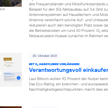
alle Frequenzbänder und Mobilfunkstandards un
Beispiel für den 5G-Netzausbau auf 3,6 GHz 
land
Antennensystemen auf Hausdächern und Mobilfu
Antenne vereinfacht solche Auf- und Umbauten
reduzieren auch den benötigten Platz sowie 
die Betriebskosten um rund 30 Prozent. O
setz
2
Netzausrüsters Huawei zunächst im Rahmen sei
20. Oktober 2021
MIT O
HANDYLEBEN VERLÄNGERN:
2
Verantwortungsvoll einkaufen
Laut Bitkom wollen 92 Prozent der Nutzer bei
Das Eco Rating, ein branchen- und europaweit
Nachhaltigkeitsgesichtspunkten, macht dies seit