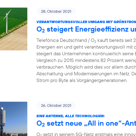
28. Oktober 2021
VERANTWORTUNGSVOLLER UMGANG MIT GRÜNSTROM
O
steigert Energieeffizienz 
2
Telefónica Deutschland / O
kauft bereits seit
2
Energien ein und geht verantwortungsvoll mit
steigert das Unternehmen kontinuierlich seine 
Vergleich zu 2015 mindestens 82 Prozent wenig
verbrauchen. Möglich wird dies vor allem dur
Abschaltung und Modernisierungen im Netz. De
Strom pro Byte als Vorgängergenerationen.
26. Oktober 2021
EINE ANTENNE, ALLE TECHNOLOGIEN:
O
setzt neue „All in one“-An
2
O
setzt in seinem 5G-Netz erstmals eine innova
2