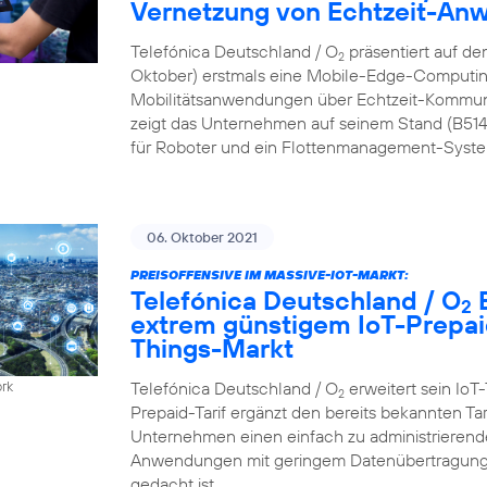
Vernetzung von Echtzeit-A
Telefónica Deutschland / O
präsentiert auf de
2
Oktober) erstmals eine Mobile-Edge-Computing
Mobilitätsanwendungen über Echtzeit-Kommun
zeigt das Unternehmen auf seinem Stand (B51
für Roboter und ein Flottenmanagement-Syste
06. Oktober 2021
PREISOFFENSIVE IM MASSIVE-IOT-MARKT:
Telefónica Deutschland / O
B
2
extrem günstigem IoT-Prepaid
Things-Markt
Telefónica Deutschland / O
erweitert sein IoT-
ork
2
Prepaid-Tarif ergänzt den bereits bekannten Ta
Unternehmen einen einfach zu administrierenden
Anwendungen mit geringem Datenübertragungs
gedacht ist.