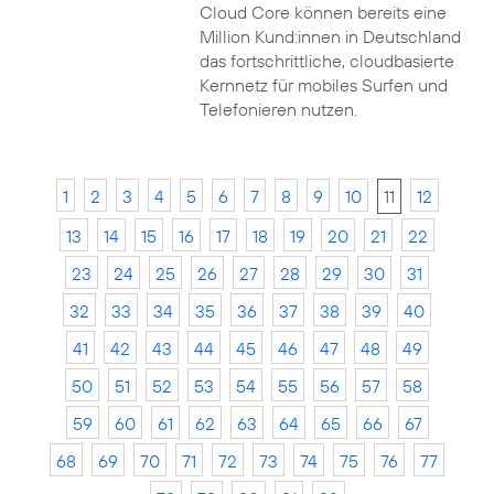
Cloud Core können bereits eine
Million Kund:innen in Deutschland
das fortschrittliche, cloudbasierte
Kernnetz für mobiles Surfen und
Telefonieren nutzen.
1
2
3
4
5
6
7
8
9
10
11
12
13
14
15
16
17
18
19
20
21
22
23
24
25
26
27
28
29
30
31
32
33
34
35
36
37
38
39
40
41
42
43
44
45
46
47
48
49
50
51
52
53
54
55
56
57
58
59
60
61
62
63
64
65
66
67
68
69
70
71
72
73
74
75
76
77