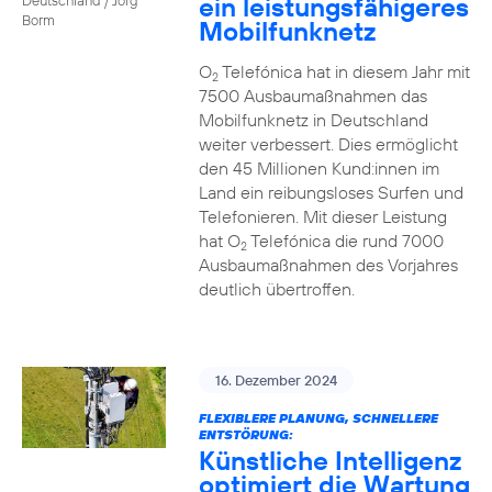
ein leistungsfähigeres
Borm
Mobilfunknetz
O
Telefónica hat in diesem Jahr mit
2
7500 Ausbaumaßnahmen das
Mobilfunknetz in Deutschland
weiter verbessert. Dies ermöglicht
den 45 Millionen Kund:innen im
Land ein reibungsloses Surfen und
Telefonieren. Mit dieser Leistung
hat O
Telefónica die rund 7000
2
Ausbaumaßnahmen des Vorjahres
deutlich übertroffen.
16. Dezember 2024
FLEXIBLERE PLANUNG, SCHNELLERE
ENTSTÖRUNG:
Künstliche Intelligenz
optimiert die Wartung