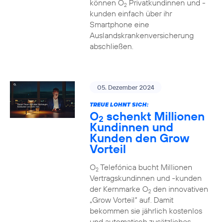
können O
Privatkundinnen und -
2
kunden einfach über ihr
Smartphone eine
Auslandskrankenversicherung
abschließen.
05. Dezember 2024
TREUE LOHNT SICH:
O
schenkt Millionen
2
Kundinnen und
Kunden den Grow
Vorteil
O
Telefónica bucht Millionen
2
Vertragskundinnen und -kunden
der Kernmarke O
den innovativen
2
„Grow Vorteil“ auf. Damit
bekommen sie jährlich kostenlos
und automatisch zusätzliches