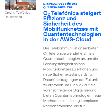
STARTSCHUSS FÜR DAS
QUANTENZEITALTER:
O
Telefónica steigert
Credits: Telefónica
2
Effizienz und
Deutschland
Sicherheit des
Mobilfunknetzes mit
Quantentechnologien
in der AWS-Cloud
Der Telekommunikationsanbieter
O
Telefónica wendet erstmals
2
Quantentechnologien an, um die
Leistungsfähigkeit seines
Mobilfunknetzes zu erhöhen und
neue Sicherheitsstandards für
Datenübertragungen der Zukunft
zu erproben. Im Hinblick auf die
voranschreitende Digitalisierung
bieten Quantentechnologien neue
Methoden zur Lösung komplexer
Rechenprobleme, die für