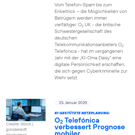
Vom Telefon-Spam bis zum
Enkeltrick – die Möglichkeiten von
Betrügern werden immer
vielfältiger. O
UK - die britische
2
Schwestergesellschaft des
deutschen
Telekommunikationsanbieters O
2
Telefónica - hat im vergangenen
Jahr mit der „KI-Oma Daisy“ eine
digitale Persönlichkeit erschaffen,
die sich gegen Cyberkriminelle zur
Wehr setzt.
23. Januar 2025
KI-GESTÜTZTE NETZPLANUNG:
O
Telefónica
2
Credits: iStock /
verbessert Prognose
gorodenkoff,
mobiler
Waehatman