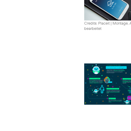
Credits: Placeit
|
Montage, A
bearbeitet