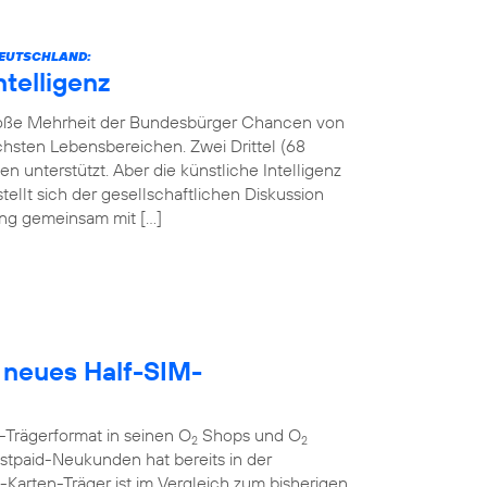
 DEUTSCHLAND:
ntelligenz
 große Mehrheit der Bundesbürger Chancen von
lichsten Lebensbereichen. Zwei Drittel (68
 unterstützt. Aber die künstliche Intelligenz
tellt sich der gesellschaftlichen Diskussion
tung gemeinsam mit […]
 neues Half-SIM-
-Trägerformat in seinen O
Shops und O
2
2
tpaid-Neukunden hat bereits in der
rten-Träger ist im Vergleich zum bisherigen