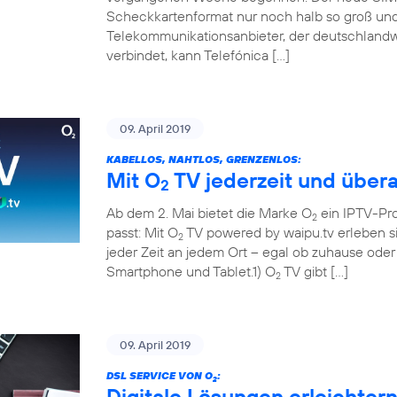
Scheckkartenformat nur noch halb so groß und 
Telekommunikationsanbieter, der deutschland
verbindet, kann Telefónica […]
09. April 2019
KABELLOS, NAHTLOS, GRENZENLOS:
Mit O
TV jederzeit und übera
2
Ab dem 2. Mai bietet die Marke O
ein IPTV-Pr
2
passt: Mit O
TV powered by waipu.tv erleben si
2
jeder Zeit an jedem Ort – egal ob zuhause ode
Smartphone und Tablet.1) O
TV gibt […]
2
09. April 2019
DSL SERVICE VON O
:
2
Digitale Lösungen erleichter