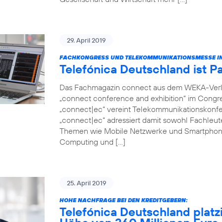
29. April 2019
FACHKONGRESS UND TELEKOMMUNIKATIONSMESSE IN
Telefónica Deutschland ist P
Das Fachmagazin connect aus dem WEKA-Verlag 
„connect conference and exhibition“ im Congr
„connect|ec“ vereint Telekommunikationskonfer
„connect|ec“ adressiert damit sowohl Fachleut
Themen wie Mobile Netzwerke und Smartphon
Computing und […]
25. April 2019
HOHE NACHFRAGE BEI DEN KREDITGEBERN:
Telefónica Deutschland platz