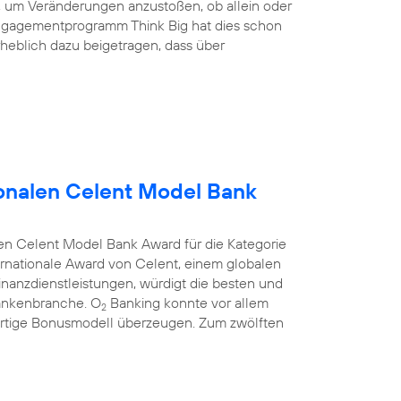
nd, um Veränderungen anzustoßen, ob allein oder
ngagementprogramm Think Big hat dies schon
heblich dazu beigetragen, dass über
onalen Celent Model Bank
en Celent Model Bank Award für die Kategorie
rnationale Award von Celent, einem globalen
anzdienstleistungen, würdigt die besten und
Bankenbranche. O
Banking konnte vor allem
2
rtige Bonusmodell überzeugen. Zum zwölften