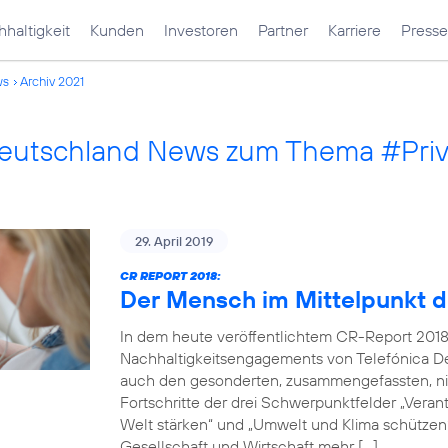
haltigkeit
Kunden
Investoren
Partner
Karriere
Presse
ws
Archiv 2021
Deutschland News zum Thema #Pri
29. April 2019
CR REPORT 2018:
Der Mensch im Mittelpunkt d
In dem heute veröffentlichtem CR-Report 2018
Nachhaltigkeitsengagements von Telefónica De
auch den gesonderten, zusammengefassten, nich
Fortschritte der drei Schwerpunktfelder „Verantw
Welt stärken“ und „Umwelt und Klima schützen“.
Gesellschaft und Wirtschaft mehr […]