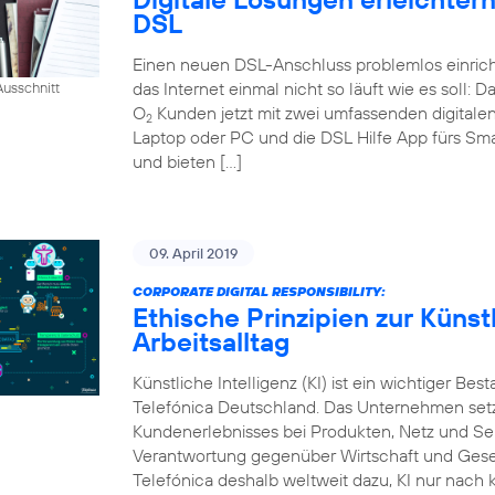
DSL
Einen neuen DSL-Anschluss problemlos einrich
das Internet einmal nicht so läuft wie es soll:
usschnitt
O
Kunden jetzt mit zwei umfassenden digital
2
Laptop oder PC und die DSL Hilfe App fürs Sm
und bieten […]
09. April 2019
CORPORATE DIGITAL RESPONSIBILITY:
Ethische Prinzipien zur Künstl
Arbeitsalltag
Künstliche Intelligenz (KI) ist ein wichtiger Bes
Telefónica Deutschland. Das Unternehmen setzt
Kundenerlebnisses bei Produkten, Netz und Ser
Verantwortung gegenüber Wirtschaft und Gesel
Telefónica deshalb weltweit dazu, KI nur nach k