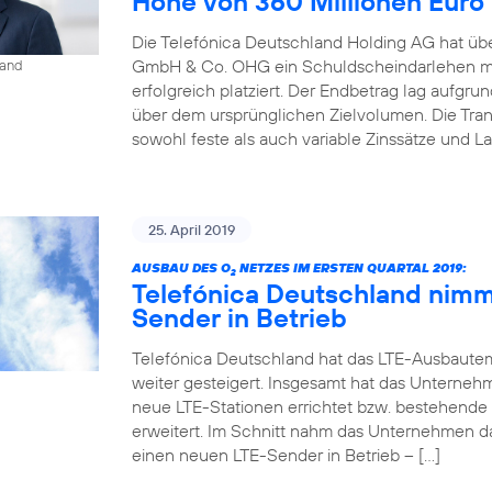
Höhe von 360 Millionen Euro
Die Telefónica Deutschland Holding AG hat übe
GmbH & Co. OHG ein Schuldscheindarlehen mi
land
erfolgreich platziert. Der Endbetrag lag aufgr
über dem ursprünglichen Zielvolumen. Die Tr
sowohl feste als auch variable Zinssätze und La
25. April 2019
AUSBAU DES O
NETZES IM ERSTEN QUARTAL 2019:
2
Telefónica Deutschland nimm
Sender in Betrieb
Telefónica Deutschland hat das LTE-Ausbaute
weiter gesteigert. Insgesamt hat das Unterneh
neue LTE-Stationen errichtet bzw. bestehende
erweitert. Im Schnitt nahm das Unternehmen d
einen neuen LTE-Sender in Betrieb – […]