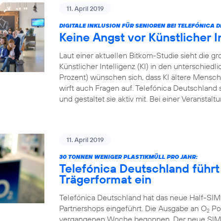
11. April 2019
DIGITALE INKLUSION FÜR SENIOREN BEI TELEFÓNICA
Keine Angst vor Künstlicher I
Laut einer aktuellen Bitkom-Studie sieht die
Künstlicher Intelligenz (KI) in den unterschied
Prozent) wünschen sich, dass KI ältere Menschen
wirft auch Fragen auf. Telefónica Deutschland s
und gestaltet sie aktiv mit. Bei einer Veranstal
11. April 2019
30 TONNEN WENIGER PLASTIKMÜLL PRO JAHR:
Telefónica Deutschland führt
Trägerformat ein
Telefónica Deutschland hat das neue Half-SIM
Partnershops eingeführt. Die Ausgabe an O
Pos
2
vergangenen Woche begonnen. Der neue SIM-Ka