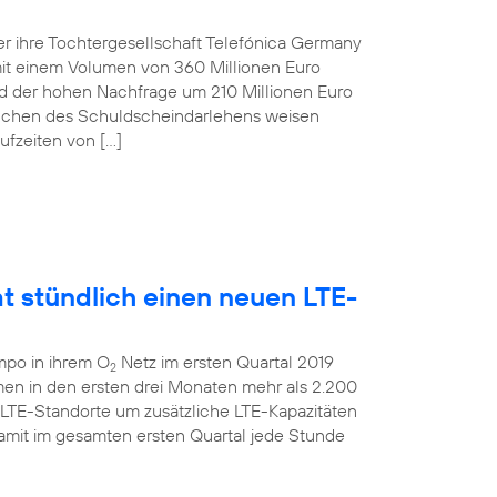
r ihre Tochtergesellschaft Telefónica Germany
t einem Volumen von 360 Millionen Euro
und der hohen Nachfrage um 210 Millionen Euro
anchen des Schuldscheindarlehens weisen
ufzeiten von […]
t stündlich einen neuen LTE-
mpo in ihrem O
Netz im ersten Quartal 2019
2
men in den ersten drei Monaten mehr als 2.200
 LTE-Standorte um zusätzliche LTE-Kapazitäten
amit im gesamten ersten Quartal jede Stunde