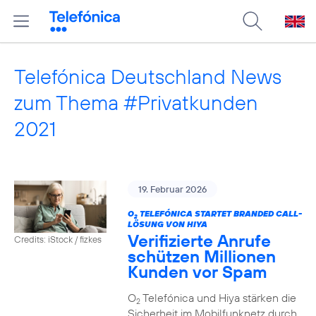
Telefónica Deutschland News
zum Thema #Privatkunden
2021
19. Februar 2026
O
TELEFÓNICA STARTET BRANDED CALL-
2
LÖSUNG VON HIYA
Verifizierte Anrufe
Credits: iStock / fizkes
schützen Millionen
Kunden vor Spam
O
Telefónica und Hiya stärken die
2
Sicherheit im Mobilfunknetz durch