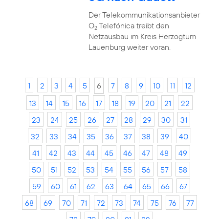
Der Telekommunikationsanbieter
O
Telefónica treibt den
2
Netzausbau im Kreis Herzogtum
Lauenburg weiter voran.
1
2
3
4
5
6
7
8
9
10
11
12
13
14
15
16
17
18
19
20
21
22
23
24
25
26
27
28
29
30
31
32
33
34
35
36
37
38
39
40
41
42
43
44
45
46
47
48
49
50
51
52
53
54
55
56
57
58
59
60
61
62
63
64
65
66
67
68
69
70
71
72
73
74
75
76
77