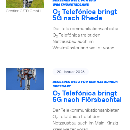
BESSERES NETZ FÜR DAS
WESTMÜNSTERLAND
O
Telefónica bringt
Credits: GfTD GmbH
2
5G nach Rhede
Der Telekommunikationsanbieter
O
Telefónica treibt den
2
Netzausbau auch im
Westmünsterland weiter voran.
20. Januar 2026
BESSERES NETZ FÜR DEN NATURPARK
SPESSART
O
Telefónica bringt
2
5G nach Flörsbachtal
Der Telekommunikationsanbieter
O
Telefónica treibt den
2
Netzausbau auch im Main-Kinzig-
Kreis weiter voran.