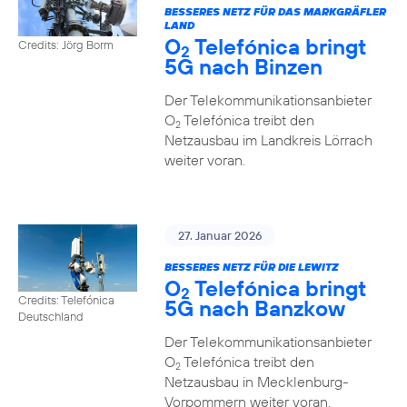
BESSERES NETZ FÜR DAS MARKGRÄFLER
LAND
O
Telefónica bringt
Credits: Jörg Borm
2
5G nach Binzen
Der Telekommunikationsanbieter
O
Telefónica treibt den
2
Netzausbau im Landkreis Lörrach
weiter voran.
27. Januar 2026
BESSERES NETZ FÜR DIE LEWITZ
O
Telefónica bringt
2
Credits: Telefónica
5G nach Banzkow
Deutschland
Der Telekommunikationsanbieter
O
Telefónica treibt den
2
Netzausbau in Mecklenburg-
Vorpommern weiter voran.