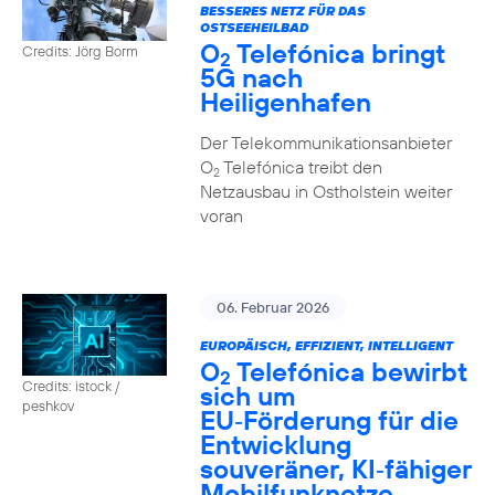
BESSERES NETZ FÜR DAS
OSTSEEHEILBAD
O
Telefónica bringt
Credits: Jörg Borm
2
5G nach
Heiligenhafen
Der Telekommunikationsanbieter
O
Telefónica treibt den
2
Netzausbau in Ostholstein weiter
voran
06. Februar 2026
EUROPÄISCH, EFFIZIENT, INTELLIGENT
O
Telefónica bewirbt
2
Credits: istock /
sich um
peshkov
EU‑Förderung für die
Entwicklung
souveräner, KI‑fähiger
Mobilfunknetze