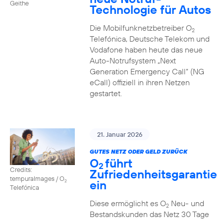
Geithe
Technologie für Autos
Die Mobilfunknetzbetreiber O
2
Telefónica, Deutsche Telekom und
Vodafone haben heute das neue
Auto-Notrufsystem „Next
Generation Emergency Call“ (NG
eCall) offiziell in ihren Netzen
gestartet.
21. Januar 2026
GUTES NETZ ODER GELD ZURÜCK
O
führt
2
Credits:
Zufriedenheitsgarantie
tempuraImages / O
ein
2
Telefónica
Diese ermöglicht es O
Neu- und
2
Bestandskunden das Netz 30 Tage