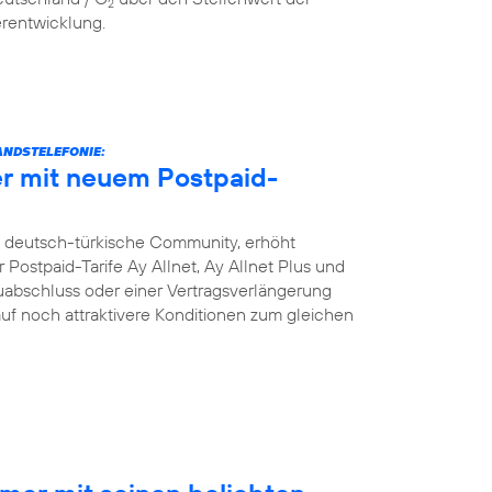
2
erentwicklung.
NDSTELEFONIE:
r mit neuem Postpaid-
e deutsch-türkische Community, erhöht
Postpaid-Tarife Ay Allnet, Ay Allnet Plus und
uabschluss oder einer Vertragsverlängerung
 auf noch attraktivere Konditionen zum gleichen