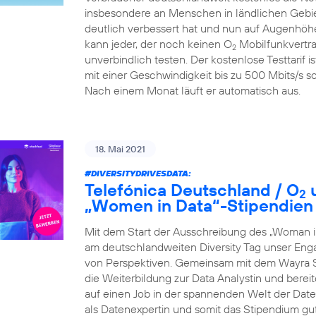
insbesondere an Menschen in ländlichen Gebiet
deutlich verbessert hat und nun auf Augenhöhe
kann jeder, der noch keinen O
Mobilfunkvertra
2
unverbindlich testen. Der kostenlose Testtarif i
mit einer Geschwindigkeit bis zu 500 Mbits/s so
Nach einem Monat läuft er automatisch aus.
18. Mai 2021
#DIVERSITYDRIVESDATA
:
Telefónica Deutschland / O
u
2
„Women in Data“-Stipendien
Mit dem Start der Ausschreibung des „Woman i
am deutschlandweiten Diversity Tag unser Eng
von Perspektiven. Gemeinsam mit dem Wayra S
die Weiterbildung zur Data Analystin und berei
auf einen Job in der spannenden Welt der Daten 
als Datenexpertin und somit das Stipendium gu