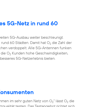
es 5G-Netz in rund 60
eiten 5G-Ausbau weiter beschleunigt.
 rund 60 Städten. Damit hat O
die Zahl der
2
chen verdoppelt. Alle 5G-Antennen funken
 die O
Kunden hohe Geschwindigkeiten,
2
 besseres 5G-Netzerlebnis bieten.
r Konsumenten
men im sehr guten Netz von O
” lässt O
die
2
2
qualität testen. Das Testangebot richtet sich