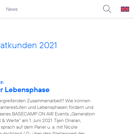
News
vatkunden 2021
T:
der Lebensphase
übergreifenden Zusammenarbeit? Wie können
arrierestufen und Lebensphasen fördern und
unseres BASECAMP ON AIR Events „Generation
& Werte“ am 1. Juni 2021. Tijen Onaran,
prach auf dem Panel u. a. mit Nicole
eutschland / O
über den Stellenwert der