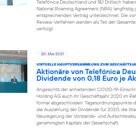
Telefónica Deutschland und 1&1 Drillisch habe
National Roaming Agreement (NRA) langfristig 
entsprechenden Vertrag unterzeichnet. Die von 1
Review-Verfahren werden als Teil der Gesamtei
verfolgt.
20. Mai 2021
VIRTUELLE HAUPTVERSAMMLUNG ZUM GESCHÄFTSJA
Aktionäre von Telefónica De
Dividende von 0,18 Euro je Ak
Angesichts der anhaltenden COVID-19-Einschr
Holding AG auch ihr Geschäftsjahr 2020 im R
formal abgeschlossen. Tagesordnungspunkte 
die Auszahlung der Dividende für 2020, die Wah
Neuregelung der Vorstands- und Aufsichtsrats
genehmigten Kapitals der Gesellschaft.