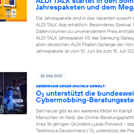
ALDI TALK startet in den Som
Jahrespaketen und dem Meg
Die Jahrespakete sind in drei Varianten sowohl i
ALDI TALK App erhältlich. Besonderes Special:
Datenvolumen zu unverändertem Preis enthalt
ALDI TALK Jahrespaket XS das Samsung Galaxy A1
allen deutschen ALDI Filialen (solange der Vorra
Jahrespakete ist vom 10. Juni bis zum 15. Juli 202
26. Mai 2021
GEMEINSAM GEGEN DIGITALE GEWALT:
O
unterstützt die bundesweit
2
Cybermobbing-Beratungsste
Seit heute gibt es ein weiteres Mittel im Kam
Menschen im Netz: die Online-Beratungsplattf
ihres 16-jährigen Gründers Lukas Pohland – da
Telefónica Deutschland / O
unterstützt die P
2