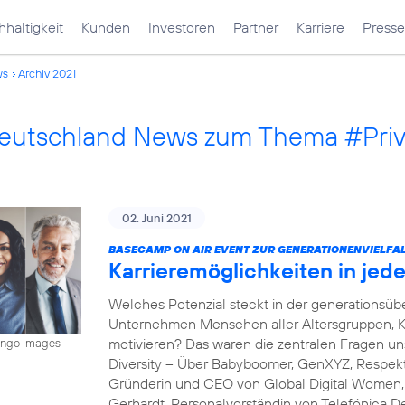
haltigkeit
Kunden
Investoren
Partner
Karriere
Presse
ws
Archiv 2021
Deutschland News zum Thema #Pri
02. Juni 2021
BASECAMP ON AIR EVENT ZUR GENERATIONENVIELFAL
Karrieremöglichkeiten in je
Welches Potenzial steckt in der generations
Unternehmen Menschen aller Altersgruppen, K
motivieren? Das waren die zentralen Fragen 
mingo Images
Diversity – Über Babyboomer, GenXYZ, Respekt 
Gründerin und CEO von Global Digital Women, s
Gerhardt, Personalvorständin von Telefónica D