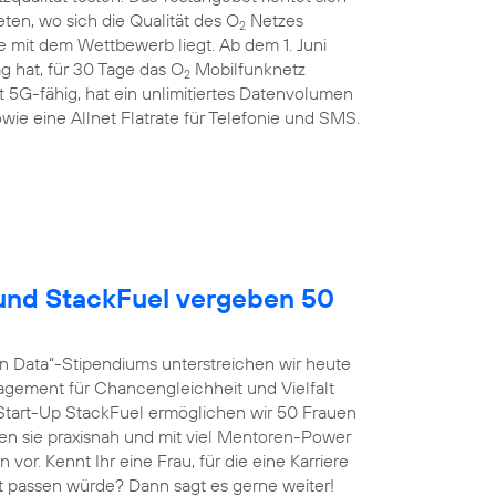
en, wo sich die Qualität des O
Netzes
2
 mit dem Wettbewerb liegt. Ab dem 1. Juni
g hat, für 30 Tage das O
Mobilfunknetz
2
st 5G-fähig, hat ein unlimitiertes Datenvolumen
wie eine Allnet Flatrate für Telefonie und SMS.
nd StackFuel vergeben 50
n Data“-Stipendiums unterstreichen wir heute
agement für Chancengleichheit und Vielfalt
tart-Up StackFuel ermöglichen wir 50 Frauen
ten sie praxisnah und mit viel Mentoren-Power
vor. Kennt Ihr eine Frau, für die eine Karriere
t passen würde? Dann sagt es gerne weiter!