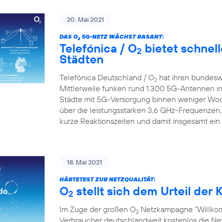
20. Mai 2021
DAS O
5G-NETZ WÄCHST RASANT:
2
Telefónica / O
bietet schnell
2
Städten
Telefónica Deutschland / O
hat ihren bundesw
2
Mittlerweile funken rund 1.300 5G-Antennen in
Städte mit 5G-Versorgung binnen weniger Wo
über die leistungsstarken 3,6 GHz-Frequenzen,
kurze Reaktionszeiten und damit insgesamt ein
18. Mai 2021
HÄRTETEST ZUR NETZQUALITÄT:
O
stellt sich dem Urteil de
2
Im Zuge der großen O
Netzkampagne “Willkom
2
Verbraucher deutschlandweit kostenlos die Netz