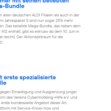
mer mit seinen beliebten
a-Bundle
n allen deutschen ALDI Filialen als auch in der
 Im Jahrespaket S sind nun sogar 25% mehr
en. Das beliebte Mega-Bundle, das neben dem
2 enthält, gibt es exklusiv ab dem 10. Juni in
t reicht). Der Aktionszeitraum für die
1.
 erste spezialisierte
lle
pf gegen Erniedrigung und Ausgrenzung junger
orm des Vereins Cybermobbing-Hilfe e.V. und
s erste bundesweite Angebot dieser Art.
lattform mit Service-Know-how und