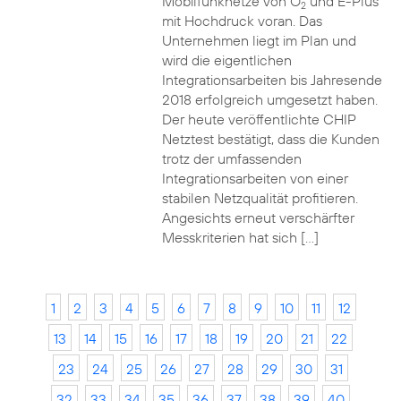
Mobilfunknetze von O
und E-Plus
2
mit Hochdruck voran. Das
Unternehmen liegt im Plan und
wird die eigentlichen
Integrationsarbeiten bis Jahresende
2018 erfolgreich umgesetzt haben.
Der heute veröffentlichte CHIP
Netztest bestätigt, dass die Kunden
trotz der umfassenden
Integrationsarbeiten von einer
stabilen Netzqualität profitieren.
Angesichts erneut verschärfter
Messkriterien hat sich […]
1
2
3
4
5
6
7
8
9
10
11
12
13
14
15
16
17
18
19
20
21
22
23
24
25
26
27
28
29
30
31
32
33
34
35
36
37
38
39
40