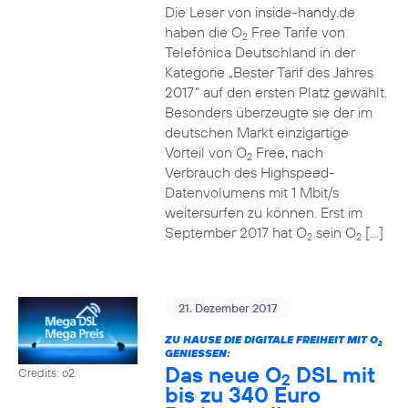
Die Leser von inside-handy.de
haben die O
Free Tarife von
2
Telefónica Deutschland in der
Kategorie „Bester Tarif des Jahres
2017“ auf den ersten Platz gewählt.
Besonders überzeugte sie der im
deutschen Markt einzigartige
Vorteil von O
Free, nach
2
Verbrauch des Highspeed-
Datenvolumens mit 1 Mbit/s
weitersurfen zu können. Erst im
September 2017 hat O
sein O
[…]
2
2
21. Dezember 2017
ZU HAUSE DIE DIGITALE FREIHEIT MIT O
2
GENIESSEN:
Das neue O
DSL mit
Credits: o2
2
bis zu 340 Euro