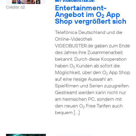
MIT VIDEOBUSTER.DE:
Entertainment-
Credits: o2
Angebot im O
App
2
Shop vergrößert sich
Telefónica Deutschland und die
Online-Videothek
VIDEOBUSTER.de gaben zum Ende
des Jahres ihre Zusammenarbeit
bekannt. Durch diese Kooperation
haben O
Kunden ab sofort die
2
Möglichkeit, über den O
App Shop
2
auf eine riesige Auswahl an
Spielfilmen und Serien zuzugreifen.
Gestreamt werden kann nicht nur
am heimischen PC, sondern mit
den neuen O
Free Tarifen auch
2
bequem […]