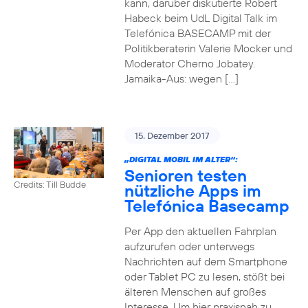
kann, darüber diskutierte Robert
Habeck beim UdL Digital Talk im
Telefónica BASECAMP mit der
Politikberaterin Valerie Mocker und
Moderator Cherno Jobatey.
Jamaika-Aus: wegen […]
15. Dezember 2017
„DIGITAL MOBIL IM ALTER“:
Senioren testen
Credits: Till Budde
nützliche Apps im
Telefónica Basecamp
Per App den aktuellen Fahrplan
aufzurufen oder unterwegs
Nachrichten auf dem Smartphone
oder Tablet PC zu lesen, stößt bei
älteren Menschen auf großes
Interesse. Um hier praxisnah zu