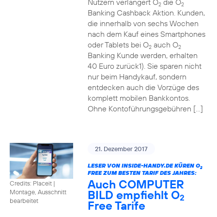
Nutzern verlängert O
die O
2
2
Banking Cashback Aktion. Kunden,
die innerhalb von sechs Wochen
nach dem Kauf eines Smartphones
oder Tablets bei O
auch O
2
2
Banking Kunde werden, erhalten
40 Euro zurück1). Sie sparen nicht
nur beim Handykauf, sondern
entdecken auch die Vorzüge des
komplett mobilen Bankkontos.
Ohne Kontoführungsgebühren […]
21. Dezember 2017
LESER VON INSIDE-HANDY.DE KÜREN O
2
FREE ZUM BESTEN TARIF DES JAHRES:
Auch COMPUTER
Credits: Placeit
|
BILD empfiehlt O
Montage, Ausschnitt
2
bearbeitet
Free Tarife