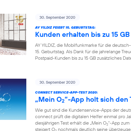
30. September 2020
AY YILDIZ FEIERT 15. GEBURTSTAG:
Kunden erhalten bis zu 15 G
AY YILDIZ, die Mobilfunkmarke für die deutsch-
15. Geburtstag. Als Dank für die jahrelange Tr
Postpaid-Kunden bis zu 15 GB zusätzliches Da
30. September 2020
CONNECT SERVICE-APP-TEST 2020:
„Mein O
”-App holt sich den 
2
Wie gut sind die Kundenservice-Apps der deuts
connect prüft die digitalen Helfer einmal pro Ja
diesjährigen Test erhält die „Mein O
“-App zum d
2
steigert O
nochmals deutlich seine überzeugen
2