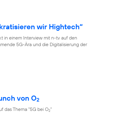
ratisieren wir Hightech“
 in einem Interview mit n-tv auf den
mende 5G-Ära und die Digitalisierung der
unch von O
2
uf das Thema "5G bei O
"
2