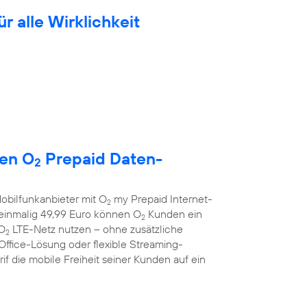
ür alle Wirklichkeit
uen O
Prepaid Daten-
2
obilfunkanbieter mit O
my Prepaid Internet-
2
r einmalig 49,99 Euro können O
Kunden ein
2
 O
LTE-Netz nutzen – ohne zusätzliche
2
Office-Lösung oder flexible Streaming-
f die mobile Freiheit seiner Kunden auf ein