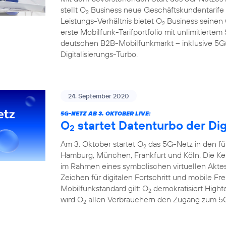
stellt O
Business neue Geschäftskundentarife f
2
Leistungs-Verhältnis bietet O
Business seinen
2
erste Mobilfunk-Tarifportfolio mit unlimitier
deutschen B2B-Mobilfunkmarkt – inklusive 5G(1
Digitalisierungs-Turbo.
24. September 2020
5G-NETZ AB 3. OKTOBER LIVE:
O
startet Datenturbo der Dig
2
Am 3. Oktober startet O
das 5G-Netz in den fü
2
Hamburg, München, Frankfurt und Köln. Die Ke
im Rahmen eines symbolischen virtuellen Aktes
Zeichen für digitalen Fortschritt und mobile F
Mobilfunkstandard gilt: O
demokratisiert Hight
2
wird O
allen Verbrauchern den Zugang zum 5G
2