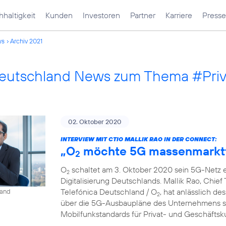
haltigkeit
Kunden
Investoren
Partner
Karriere
Presse
ws
Archiv 2021
Deutschland News zum Thema #Pri
02. Oktober 2020
INTERVIEW MIT CTIO MALLIK RAO IN DER CONNECT:
„O
möchte 5G massenmarkt
2
O
schaltet am 3. Oktober 2020 sein 5G-Netz ei
2
Digitalisierung Deutschlands. Mallik Rao, Chief
Telefónica Deutschland / O
, hat anlässlich de
land
2
über die 5G-Ausbaupläne des Unternehmens so
Mobilfunkstandards für Privat- und Geschäfts