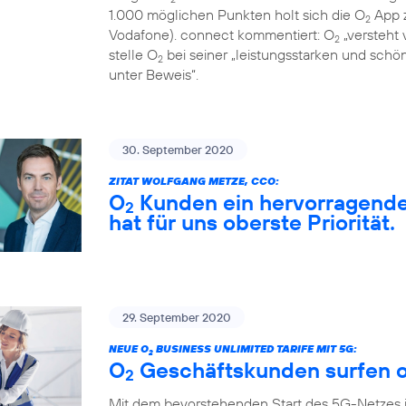
1.000 möglichen Punkten holt sich die O
App z
2
Vodafone). connect kommentiert: O
„versteht 
2
stelle O
bei seiner „leistungsstarken und sch
2
unter Beweis“.
30. September 2020
ZITAT WOLFGANG METZE, CCO:
O
Kunden ein hervorragendes
2
hat für uns oberste Priorität.
29. September 2020
NEUE O
BUSINESS UNLIMITED TARIFE MIT 5G:
2
O
Geschäftskunden surfen o
2
Mit dem bevorstehenden Start des 5G-Netzes 