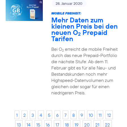
28. Januar 2020
MOBILE FREIHEIT:
Mehr Daten zum
kleinen Preis bei den
neuen O
Prepaid
2
Tarifen
Bei O
erreicht die mobile Freiheit
2
durch das neue Prepaid-Portfolio
die nächste Stufe: Ab dem 11.
Februar gibt es für alle Neu- und
Bestandskunden noch mehr
Highspeed-Datenvolumen zum
gleichen oder sogar für einen
niedrigeren Preis.
1
2
3
4
5
6
7
8
9
10
11
12
13
14
15
16
17
18
19
20
21
22