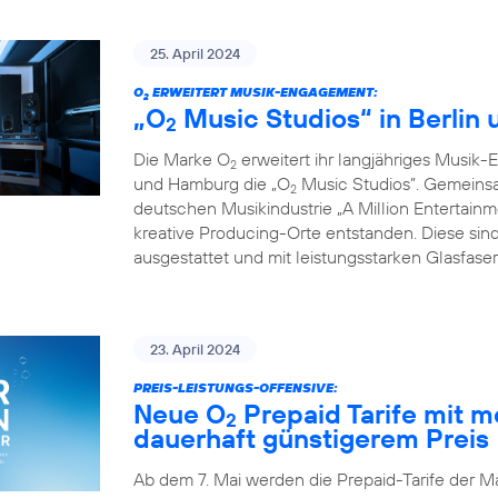
25. April 2024
O
ERWEITERT MUSIK-ENGAGEMENT:
2
„O
Music Studios“ in Berlin
2
Die Marke O
erweitert ihr langjähriges Musik-
2
und Hamburg die „O
Music Studios”. Gemeins
2
deutschen Musikindustrie „A Million Entertainm
kreative Producing-Orte entstanden. Diese sind
ausgestattet und mit leistungsstarken Glasfas
23. April 2024
PREIS-LEISTUNGS-OFFENSIVE:
Neue O
Prepaid Tarife mit 
2
dauerhaft günstigerem Preis
Ab dem 7. Mai werden die Prepaid-Tarife der M