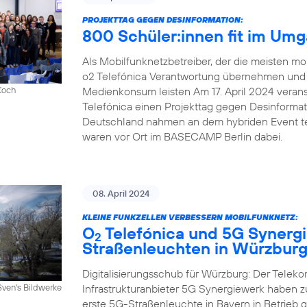
PROJEKTTAG GEGEN DESINFORMATION:
800 Schüler:innen fit im Um
Als Mobilfunknetzbetreiber, der die meisten mob
o2 Telefónica Verantwortung übernehmen und e
Medienkonsum leisten Am 17. April 2024 veranst
Koch
Telefónica einen Projekttag gegen Desinforma
Deutschland nahmen an dem hybriden Event tei
waren vor Ort im BASECAMP Berlin dabei.
08. April 2024
KLEINE FUNKZELLEN VERBESSERN MOBILFUNKNETZ:
O
Telefónica und 5G Synergi
2
Straßenleuchten in Würzbur
Digitalisierungsschub für Würzburg: Der Telek
Infrastrukturanbieter 5G Synergiewerk haben
Sven's Bildwerke
erste 5G-Straßenleuchte in Bayern in Betrieb