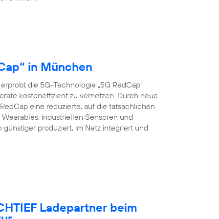
dCap“ in München
 erprobt die 5G-Technologie „5G RedCap“
eräte kosteneffizient zu vernetzen. Durch neue
edCap eine reduzierte, auf die tatsächlichen
Wearables, industriellen Sensoren und
nstiger produziert, im Netz integriert und
OCHTIEF Ladepartner beim
tur