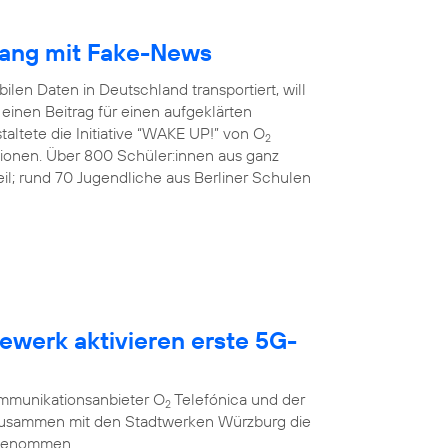
gang mit Fake-News
ilen Daten in Deutschland transportiert, will
inen Beitrag für einen aufgeklärten
altete die Initiative “WAKE UP!” von O
2
tionen. Über 800 Schüler:innen aus ganz
l; rund 70 Jugendliche aus Berliner Schulen
ewerk aktivieren erste 5G-
g
ommunikationsanbieter O
Telefónica und der
2
 zusammen mit den Stadtwerken Würzburg die
 genommen.