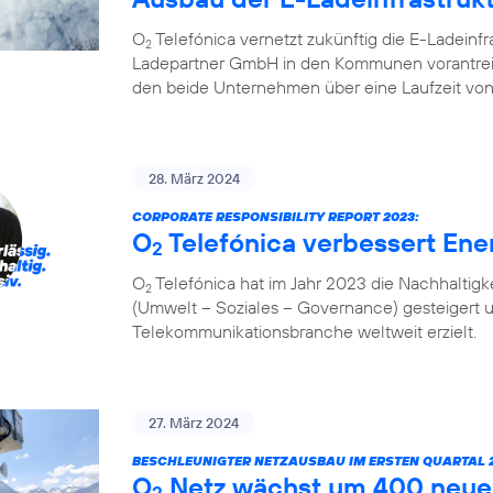
O
Telefónica vernetzt zukünftig die E-Ladeinf
2
Ladepartner GmbH in den Kommunen vorantreibt
den beide Unternehmen über eine Laufzeit von
28. März 2024
CORPORATE RESPONSIBILITY REPORT 2023:
O
Telefónica verbessert Ener
2
O
Telefónica hat im Jahr 2023 die Nachhaltigk
2
(Umwelt – Soziales – Governance) gesteigert 
Telekommunikationsbranche weltweit erzielt.
27. März 2024
BESCHLEUNIGTER NETZAUSBAU IM ERSTEN QUARTAL 2
O
Netz wächst um 400 neue
2