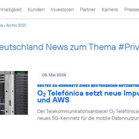
haltigkeit
Kunden
Investoren
Partner
Karriere
Presse
ws
Archiv 2021
Deutschland News zum Thema #Pri
08. Mai 2024
ERSTES 5G-KERNNETZ EINES BESTEHENDEN NETZBETRE
O
Telefónica setzt neue Impu
2
und AWS
Der Telekommunikationsanbieter O
Telefónica
2
neues 5G-Kernnetz für die mobile Datennutzung, 