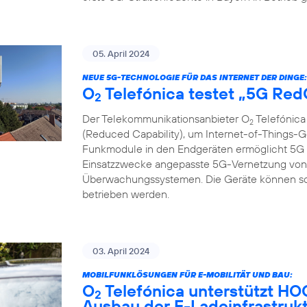
05. April 2024
NEUE 5G-TECHNOLOGIE FÜR DAS INTERNET DER DINGE:
O
Telefónica testet „5G Re
2
Der Telekommunikationsanbieter O
Telefónica
2
(Reduced Capability), um Internet-of-Things-G
Funkmodule in den Endgeräten ermöglicht 5G R
Einsatzzwecke angepasste 5G-Vernetzung von 
Überwachungssystemen. Die Geräte können so gü
betrieben werden.
03. April 2024
MOBILFUNKLÖSUNGEN FÜR E-MOBILITÄT UND BAU:
O
Telefónica unterstützt H
2
Ausbau der E-Ladeinfrastruk