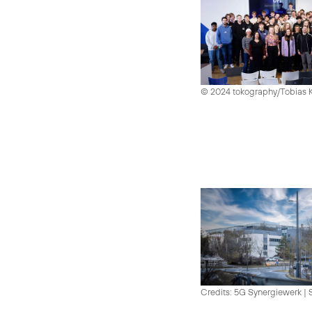
© 2024 tokography/Tobias 
Credits: 5G Synergiewerk | 