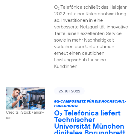
O
Telefónica schließt das Halbjahr
2
2022 mit einer Rekordentwicklung
ab. Investitionen in eine
verbesserte Netzqualität, innovative
Tarife, einen exzellenten Service
sowie in mehr Nachhaltigkeit
verleihen dem Unternehmen
erneut einen deutlichen
Leistungsschub für seine
Kund:innen.
26. Juli 2022
5G-CAMPUSNETZ FÜR DIE HOCHSCHUL-
FORSCHUNG:
O
Telefónica liefert
Credits: iStock / anon-
2
Technischer
tae
Universität München
digitales Sprungbrett