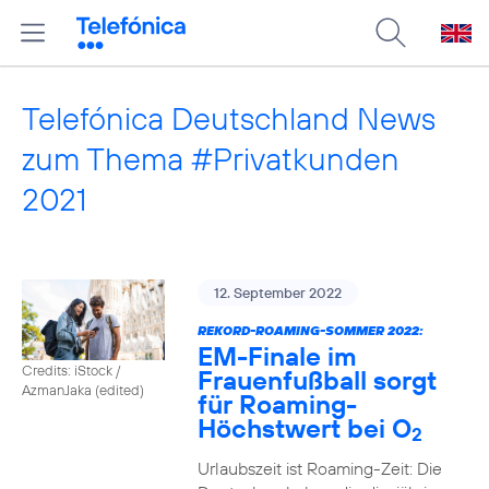
Telefónica Deutschland News
zum Thema #Privatkunden
2021
12. September 2022
REKORD-ROAMING-SOMMER 2022:
EM-Finale im
Credits: iStock /
Frauenfußball sorgt
AzmanJaka (edited)
für Roaming-
Höchstwert bei O
2
Urlaubszeit ist Roaming-Zeit: Die