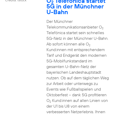
O
Telefónica startet
2
5G in der Münchner
U-Bahn
Der Münchner
Telekommunikationsanbieter O
2
Telefónica startet sein schnelles
5G-Netz in der Münchner U-Bahn.
Ab sofort können alle O
2
Kund:innen mit entsprechendem
Tarif und Endgerät den modernen
5G-Mobilfunkstandard im
gesamten U-Bahn-Netz der
bayerischen Landeshauptstadt
nutzen. Ob auf dem täglichen Weg
zur Arbeit oder unterwegs zu
Events wie Fußballspielen und
Oktoberfest – dank 5G profitieren
O
Kund:innen auf allen Linien von
2
der U1 bis U8 von einem
verbesserten Netzerlebnis. Ihnen