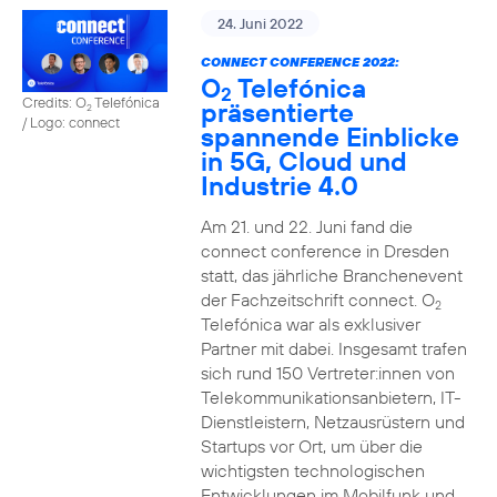
24. Juni 2022
CONNECT CONFERENCE 2022:
O
Telefónica
2
Credits: O
Telefónica
präsentierte
2
/ Logo: connect
spannende Einblicke
in 5G, Cloud und
Industrie 4.0
Am 21. und 22. Juni fand die
connect conference in Dresden
statt, das jährliche Branchenevent
der Fachzeitschrift connect. O
2
Telefónica war als exklusiver
Partner mit dabei. Insgesamt trafen
sich rund 150 Vertreter:innen von
Telekommunikationsanbietern, IT-
Dienstleistern, Netzausrüstern und
Startups vor Ort, um über die
wichtigsten technologischen
Entwicklungen im Mobilfunk und