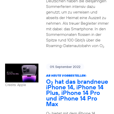
Deutschen haben die diesjährigen
Sommerferien intensiv dazu
genutzt, um zu verreisen und
abseits der Heimat eine Auszeit zu
nehmen. Als treuer Begleiter immer
mit dabei: das Smartphone. In den
Sommermonaten flossen in der
Spitze rund 100 Gbit/s über die
Roaming-Datenautobahn von O
.
2
09. September 2022
AB HEUTE VORBESTELLEN:
O
hat das brandneue
2
Credits: Apple
iPhone 14, iPhone 14
Plus, iPhone 14 Pro
und iPhone 14 Pro
Max
O
bietet mit dem iPhone 14,