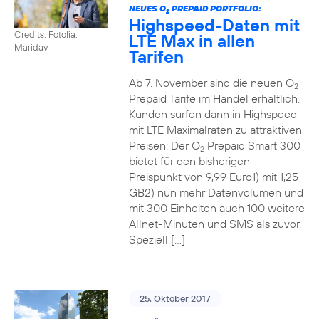
NEUES O
PREPAID PORTFOLIO:
2
Highspeed-Daten mit
Credits: Fotolia,
LTE Max in allen
Maridav
Tarifen
Ab 7. November sind die neuen O
2
Prepaid Tarife im Handel erhältlich.
Kunden surfen dann in Highspeed
mit LTE Maximalraten zu attraktiven
Preisen: Der O
Prepaid Smart 300
2
bietet für den bisherigen
Preispunkt von 9,99 Euro1) mit 1,25
GB2) nun mehr Datenvolumen und
mit 300 Einheiten auch 100 weitere
Allnet-Minuten und SMS als zuvor.
Speziell […]
25. Oktober 2017