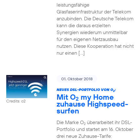
leistungsfähige
Glasfaserinfrastruktur der Telekom
anzubinden. Die Deutsche Telekom
kann die daraus erzielten
Synergien wiederum unmittelbar
für den eigenen Netzausbau
nutzen. Diese Kooperation hat nicht
nur einen […]
01. Oktober 2018
NEUES DSL-PORTFOLIO VON O
:
2
Mit O
my Home
2
Credits: o2
zuhause Highspeed-
surfen
Die Marke O
überarbeitet ihr DSL-
2
Portfolio und startet am 16. Oktober
drei neue Zuhause-Tarife: