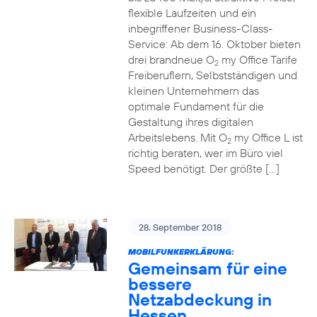
flexible Laufzeiten und ein
inbegriffener Business-Class-
Service: Ab dem 16. Oktober bieten
drei brandneue O
my Office Tarife
2
Freiberuflern, Selbstständigen und
kleinen Unternehmern das
optimale Fundament für die
Gestaltung ihres digitalen
Arbeitslebens. Mit O
my Office L ist
2
richtig beraten, wer im Büro viel
Speed benötigt. Der größte […]
28. September 2018
MOBILFUNKERKLÄRUNG:
Gemeinsam für eine
bessere
Netzabdeckung in
Hessen