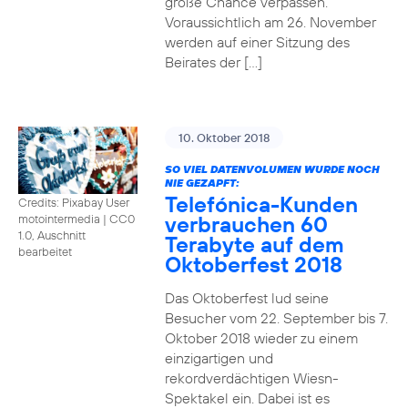
große Chance verpassen.
Voraussichtlich am 26. November
werden auf einer Sitzung des
Beirates der […]
10. Oktober 2018
SO VIEL DATENVOLUMEN WURDE NOCH
NIE GEZAPFT:
Telefónica-Kunden
Credits: Pixabay User
verbrauchen 60
motointermedia
|
CC0
1.0, Auschnitt
Terabyte auf dem
bearbeitet
Oktoberfest 2018
Das Oktoberfest lud seine
Besucher vom 22. September bis 7.
Oktober 2018 wieder zu einem
einzigartigen und
rekordverdächtigen Wiesn-
Spektakel ein. Dabei ist es