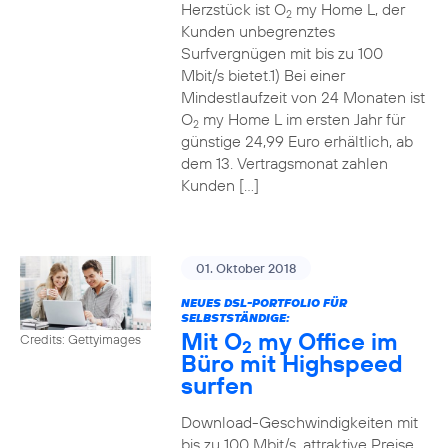
Herzstück ist O
my Home L, der
2
Kunden unbegrenztes
Surfvergnügen mit bis zu 100
Mbit/s bietet.1) Bei einer
Mindestlaufzeit von 24 Monaten ist
O
my Home L im ersten Jahr für
2
günstige 24,99 Euro erhältlich, ab
dem 13. Vertragsmonat zahlen
Kunden […]
01. Oktober 2018
NEUES DSL-PORTFOLIO FÜR
SELBSTSTÄNDIGE:
Mit O
my Office im
Credits: Gettyimages
2
Büro mit Highspeed
surfen
Download-Geschwindigkeiten mit
bis zu 100 Mbit/s, attraktive Preise,