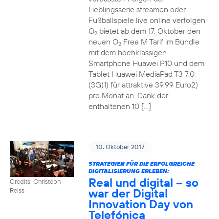
Lieblingsserie streamen oder
Fußballspiele live online verfolgen:
O
bietet ab dem 17. Oktober den
2
neuen O
Free M Tarif im Bundle
2
mit dem hochklassigen
Smartphone Huawei P10 und dem
Tablet Huawei MediaPad T3 7.0
(3G)1) für attraktive 39,99 Euro2)
pro Monat an. Dank der
enthaltenen 10 […]
10. Oktober 2017
STRATEGIEN FÜR DIE ERFOLGREICHE
DIGITALISIERUNG ERLEBEN:
Real und digital – so
Credits: Christoph
war der Digital
Reiss
Innovation Day von
Telefónica