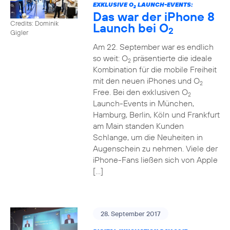
EXKLUSIVE O
LAUNCH-EVENTS:
2
Das war der iPhone 8
Credits: Dominik
Launch bei O
2
Gigler
Am 22. September war es endlich
so weit: O
präsentierte die ideale
2
Kombination für die mobile Freiheit
mit den neuen iPhones und O
2
Free. Bei den exklusiven O
2
Launch-Events in München,
Hamburg, Berlin, Köln und Frankfurt
am Main standen Kunden
Schlange, um die Neuheiten in
Augenschein zu nehmen. Viele der
iPhone-Fans ließen sich von Apple
[…]
28. September 2017