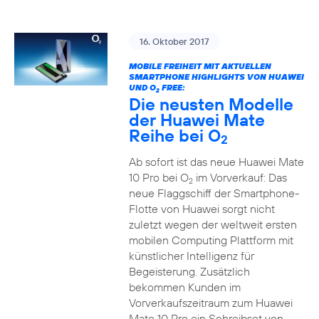
16. Oktober 2017
MOBILE FREIHEIT MIT AKTUELLEN
SMARTPHONE HIGHLIGHTS VON HUAWEI
UND O
FREE:
2
Die neusten Modelle
der Huawei Mate
Reihe bei O
2
Ab sofort ist das neue Huawei Mate
10 Pro bei O
im Vorverkauf: Das
2
neue Flaggschiff der Smartphone-
Flotte von Huawei sorgt nicht
zuletzt wegen der weltweit ersten
mobilen Computing Plattform mit
künstlicher Intelligenz für
Begeisterung. Zusätzlich
bekommen Kunden im
Vorverkaufszeitraum zum Huawei
Mate 10 Pro ein Schreibset von