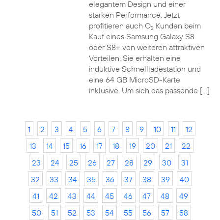
elegantem Design und einer
starken Performance. Jetzt
profitieren auch O
Kunden beim
2
Kauf eines Samsung Galaxy S8
oder S8+ von weiteren attraktiven
Vorteilen: Sie erhalten eine
induktive Schnellladestation und
eine 64 GB MicroSD-Karte
inklusive. Um sich das passende […]
1
2
3
4
5
6
7
8
9
10
11
12
13
14
15
16
17
18
19
20
21
22
23
24
25
26
27
28
29
30
31
32
33
34
35
36
37
38
39
40
41
42
43
44
45
46
47
48
49
50
51
52
53
54
55
56
57
58