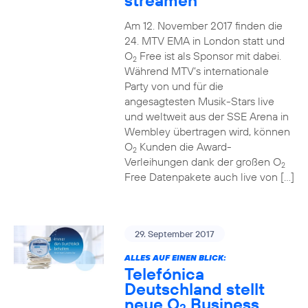
streamen
Am 12. November 2017 finden die
24. MTV EMA in London statt und
O
Free ist als Sponsor mit dabei.
2
Während MTV’s internationale
Party von und für die
angesagtesten Musik-Stars live
und weltweit aus der SSE Arena in
Wembley übertragen wird, können
O
Kunden die Award-
2
Verleihungen dank der großen O
2
Free Datenpakete auch live von […]
29. September 2017
ALLES AUF EINEN BLICK:
Telefónica
Deutschland stellt
neue O
Business
2