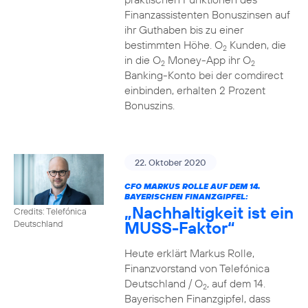
Finanzassistenten Bonuszinsen auf
ihr Guthaben bis zu einer
bestimmten Höhe. O
Kunden, die
2
in die O
Money-App ihr O
2
2
Banking-Konto bei der comdirect
einbinden, erhalten 2 Prozent
Bonuszins.
22. Oktober 2020
CFO MARKUS ROLLE AUF DEM 14.
BAYERISCHEN FINANZGIPFEL:
„Nachhaltigkeit ist ein
Credits: Telefónica
MUSS-Faktor“
Deutschland
Heute erklärt Markus Rolle,
Finanzvorstand von Telefónica
Deutschland / O
, auf dem 14.
2
Bayerischen Finanzgipfel, dass