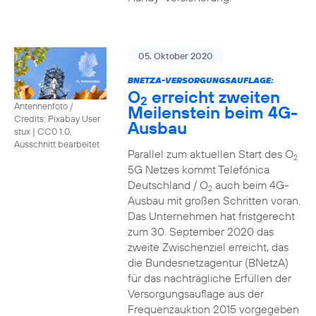
05. Oktober 2020
BNETZA-VERSORGUNGSAUFLAGE:
O
erreicht zweiten
2
Antennenfoto /
Meilenstein beim 4G-
Credits: Pixabay User
Ausbau
stux
|
CC0 1.0,
Ausschnitt bearbeitet
Parallel zum aktuellen Start des O
2
5G Netzes kommt Telefónica
Deutschland / O
auch beim 4G-
2
Ausbau mit großen Schritten voran.
Das Unternehmen hat fristgerecht
zum 30. September 2020 das
zweite Zwischenziel erreicht, das
die Bundesnetzagentur (BNetzA)
für das nachträgliche Erfüllen der
Versorgungsauflage aus der
Frequenzauktion 2015 vorgegeben