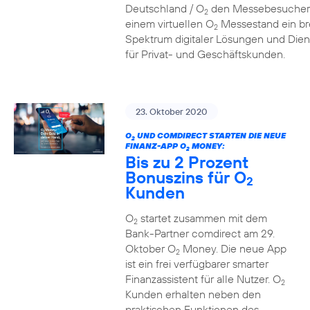
Deutschland / O
den Messebesucher
2
einem virtuellen O
Messestand ein br
2
Spektrum digitaler Lösungen und Dien
für Privat- und Geschäftskunden.
23. Oktober 2020
O
UND COMDIRECT STARTEN DIE NEUE
2
FINANZ-APP O
MONEY:
2
Bis zu 2 Prozent
Bonuszins für O
2
Kunden
O
startet zusammen mit dem
2
Bank-Partner comdirect am 29.
Oktober O
Money. Die neue App
2
ist ein frei verfügbarer smarter
Finanzassistent für alle Nutzer. O
2
Kunden erhalten neben den
praktischen Funktionen des