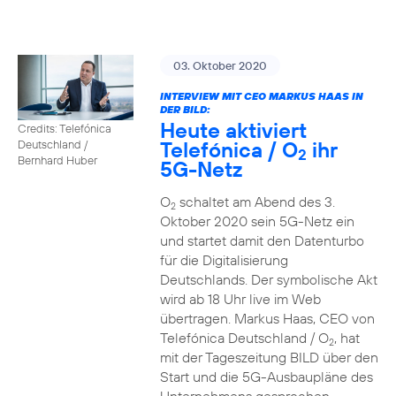
03. Oktober 2020
INTERVIEW MIT CEO MARKUS HAAS IN
DER BILD:
Heute aktiviert
Credits: Telefónica
Telefónica / O
ihr
Deutschland /
2
Bernhard Huber
5G-Netz
O
schaltet am Abend des 3.
2
Oktober 2020 sein 5G-Netz ein
und startet damit den Datenturbo
für die Digitalisierung
Deutschlands. Der symbolische Akt
wird ab 18 Uhr live im Web
übertragen. Markus Haas, CEO von
Telefónica Deutschland / O
, hat
2
mit der Tageszeitung BILD über den
Start und die 5G-Ausbaupläne des