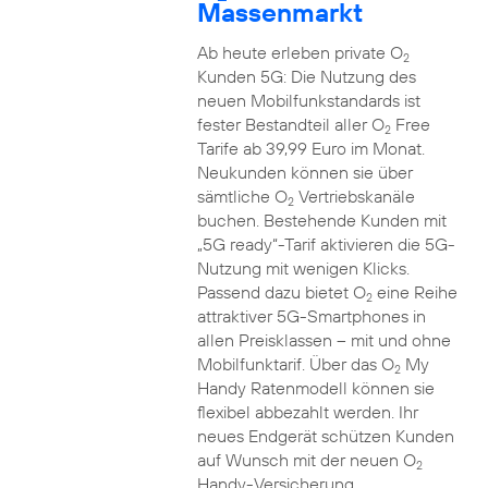
Massenmarkt
Ab heute erleben private O
2
Kunden 5G: Die Nutzung des
neuen Mobilfunkstandards ist
fester Bestandteil aller O
Free
2
Tarife ab 39,99 Euro im Monat.
Neukunden können sie über
sämtliche O
Vertriebskanäle
2
buchen. Bestehende Kunden mit
„5G ready“-Tarif aktivieren die 5G-
Nutzung mit wenigen Klicks.
Passend dazu bietet O
eine Reihe
2
attraktiver 5G-Smartphones in
allen Preisklassen – mit und ohne
Mobilfunktarif. Über das O
My
2
Handy Ratenmodell können sie
flexibel abbezahlt werden. Ihr
neues Endgerät schützen Kunden
auf Wunsch mit der neuen O
2
Handy-Versicherung.