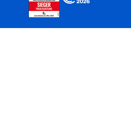
Home
Unternehmen
Netze
Nachhaltigkeit
Kunden
Investoren
Partner
Karriere
Presse
News
Privatkunden
Geschäftskunden
Worldwide
BASECAMP
AGB
Kontakt
ElektroG / BattG
Datenschutz
Hinweisgeberverfahren
Jugendschutz
Barrierefreiheit