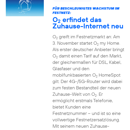
FÜR BESCHLEUNIGTES WACHSTUM IM
FESTNETZ:
O
erfindet das
2
Zuhause-Internet neu
O
greift im Festnetzmarkt an: Am
2
3. November startet O
my Home.
2
Als erster deutscher Anbieter bringt
O
damit einen Tarif auf den Markt,
2
der gleichermaßen für DSL, Kabel,
Glasfaser und den
mobilfunkbasierten O
HomeSpot
2
gilt. Der 4G-/5G-Router wird dabei
zum festen Bestandteil der neuen
Zuhause-Welt von O
. Er
2
ermöglicht erstmals Telefonie,
bietet Kunden eine
Festnetznummer – und ist so eine
vollwertige Festnetzersatzlösung.
Mit seinem neuen Zuhause-