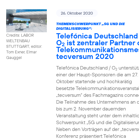
26. Oktober 2020
THEMENSCHWERPUNKT „5G UND DIE
DIGITALISIERUNG“:
Telefónica Deutschland
Credits: LABOR
O
ist zentraler Partner 
WELTENBAU
2
STUTTGART, editor:
Telekommunikationsme
Tom Exner, Elmar
tecversum 2020
Gauggel
Telefónica Deutschland / O
unterstütz
2
einer der Haupt-Sponsoren die am 27.
Oktober startende und hochkarätig
besetzte Telekommunikationsveransta
„tecversum“ des Fachmagazins connec
Die Teilnahme des Unternehmens an 
bis zum 2. November dauernden
Veranstaltung steht unter dem inhaltl
Schwerpunkt „5G und die Digitalisieru
Neben den Vorträgen auf der „tecver
Konferenz präsentiert Telefónica