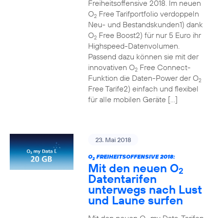
Freiheitsoffensive 2018. Im neuen
O
Free Tarifportfolio verdoppeln
2
Neu- und Bestandskunden1) dank
O
Free Boost2) für nur 5 Euro ihr
2
Highspeed-Datenvolumen.
Passend dazu können sie mit der
innovativen O
Free Connect-
2
Funktion die Daten-Power der O
2
Free Tarife2) einfach und flexibel
für alle mobilen Geräte […]
23. Mai 2018
O
FREIHEITSOFFENSIVE 2018:
2
Mit den neuen O
2
Datentarifen
unterwegs nach Lust
und Laune surfen