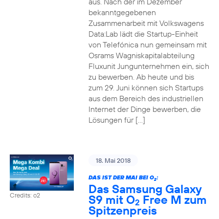
aus. Nach der im Dezember
bekanntgegebenen
Zusammenarbeit mit Volkswagens
Data:Lab lädt die Startup-Einheit
von Telefónica nun gemeinsam mit
Osrams Wagniskapitalabteilung
Fluxunit Jungunternehmen ein, sich
zu bewerben. Ab heute und bis
zum 29. Juni können sich Startups
aus dem Bereich des industriellen
Internet der Dinge bewerben, die
Lösungen für […]
18. Mai 2018
DAS IST DER MAI BEI O
:
2
Das Samsung Galaxy
Credits: o2
S9 mit O
Free M zum
2
Spitzenpreis