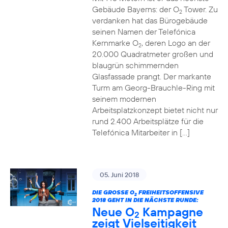
Gebäude Bayerns: der O
Tower. Zu
2
verdanken hat das Bürogebäude
seinen Namen der Telefónica
Kernmarke O
, deren Logo an der
2
20.000 Quadratmeter großen und
blaugrün schimmernden
Glasfassade prangt. Der markante
Turm am Georg-Brauchle-Ring mit
seinem modernen
Arbeitsplatzkonzept bietet nicht nur
rund 2.400 Arbeitsplätze für die
Telefónica Mitarbeiter in […]
05. Juni 2018
DIE GROSSE O
FREIHEITSOFFENSIVE
2
2018 GEHT IN DIE NÄCHSTE RUNDE:
Neue O
Kampagne
2
zeigt Vielseitigkeit