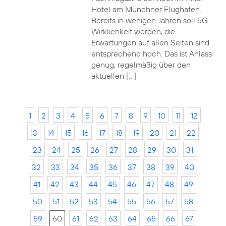
Hotel am Münchner Flughafen.
Bereits in wenigen Jahren soll 5G
Wirklichkeit werden, die
Erwartungen auf allen Seiten sind
entsprechend hoch. Das ist Anlass
genug, regelmäßig über den
aktuellen […]
1
2
3
4
5
6
7
8
9
10
11
12
13
14
15
16
17
18
19
20
21
22
23
24
25
26
27
28
29
30
31
32
33
34
35
36
37
38
39
40
41
42
43
44
45
46
47
48
49
50
51
52
53
54
55
56
57
58
59
60
61
62
63
64
65
66
67