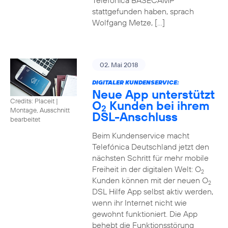
Telefónica BASECAMP
stattgefunden haben, sprach
Wolfgang Metze, […]
02. Mai 2018
DIGITALER KUNDENSERVICE:
Neue App unterstützt
Credits: Placeit
|
O
Kunden bei ihrem
2
Montage, Ausschnitt
DSL-Anschluss
bearbeitet
Beim Kundenservice macht
Telefónica Deutschland jetzt den
nächsten Schritt für mehr mobile
Freiheit in der digitalen Welt: O
2
Kunden können mit der neuen O
2
DSL Hilfe App selbst aktiv werden,
wenn ihr Internet nicht wie
gewohnt funktioniert. Die App
behebt die Funktionsstörung