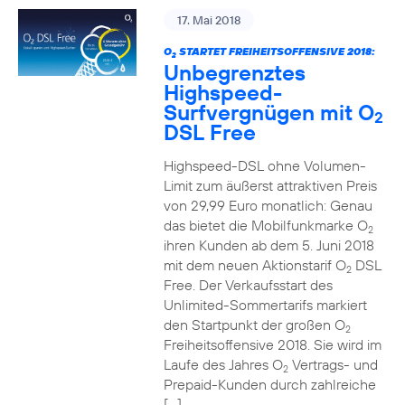
17. Mai 2018
O
STARTET FREIHEITSOFFENSIVE 2018:
2
Unbegrenztes
Highspeed-
Surfvergnügen mit O
2
DSL Free
Highspeed-DSL ohne Volumen-
Limit zum äußerst attraktiven Preis
von 29,99 Euro monatlich: Genau
das bietet die Mobilfunkmarke O
2
ihren Kunden ab dem 5. Juni 2018
mit dem neuen Aktionstarif O
DSL
2
Free. Der Verkaufsstart des
Unlimited-Sommertarifs markiert
den Startpunkt der großen O
2
Freiheitsoffensive 2018. Sie wird im
Laufe des Jahres O
Vertrags- und
2
Prepaid-Kunden durch zahlreiche
[…]