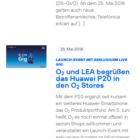
(DS-GVO). Ab dem 25. Mai 2018
gelten auch neue
Betroffenenrechte. Telefónica
erklärt auf […]
25. Mai 2018
LAUNCH-EVENT MIT EXKLUSIVEM LIVE
GIG:
O
und LEA begrüßen
2
das Huawei P20 in
den O
Stores
2
Mit dem P20 ergänzt seit kurzem
ein weiteres Huawei-Smartphone
das O
Produktportfolio. Am 5. Juni
2
heißt O
es noch einmal offiziell in
2
seinen Shops willkommen und
veranstaltet ein Launch-Event mit
exklusivem Konzert im Münchener