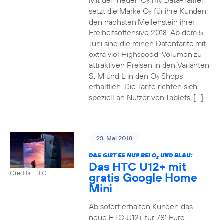
Mit den neuen O
my Data-Tarifen
2
setzt die Marke O
für ihre Kunden
2
den nächsten Meilenstein ihrer
Freiheitsoffensive 2018. Ab dem 5.
Juni sind die reinen Datentarife mit
extra viel Highspeed-Volumen zu
attraktiven Preisen in den Varianten
S, M und L in den O
Shops
2
erhältlich. Die Tarife richten sich
speziell an Nutzer von Tablets, […]
23. Mai 2018
DAS GIBT ES NUR BEI O
UND BLAU:
2
Das HTC U12+ mit
Credits: HTC
gratis Google Home
Mini
Ab sofort erhalten Kunden das
neue HTC U12+ für 781 Euro –