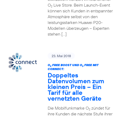
O
Live Store. Beim Launch-Event
2
können sich Kunden in entspannter
Atmosphäre selbst von den
leistungsstarken Huawei P20-
Modellen überzeugen – Experten
stehen […]
23. Mai 2018
O
FREE BOOST UND O
FREE MIT
2
2
CONNECT:
Doppeltes
Datenvolumen zum
kleinen Preis – Ein
Tarif für alle
vernetzten Geräte
Die Mobilfunkmarke O
zündet für
2
ihre Kunden die nächste Stufe ihrer