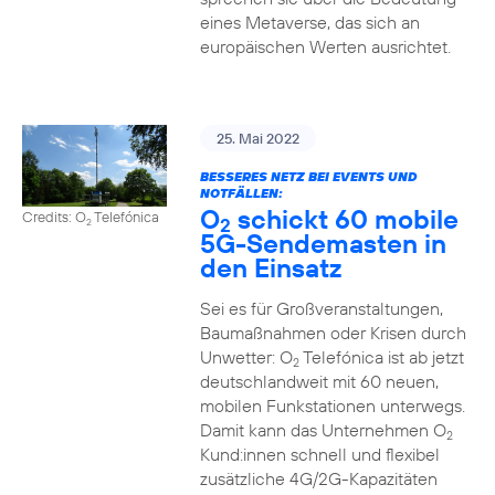
eines Metaverse, das sich an
europäischen Werten ausrichtet.
25. Mai 2022
BESSERES NETZ BEI EVENTS UND
NOTFÄLLEN:
O
schickt 60 mobile
Credits: O
Telefónica
2
2
5G-Sendemasten in
den Einsatz
Sei es für Großveranstaltungen,
Baumaßnahmen oder Krisen durch
Unwetter: O
Telefónica ist ab jetzt
2
deutschlandweit mit 60 neuen,
mobilen Funkstationen unterwegs.
Damit kann das Unternehmen O
2
Kund:innen schnell und flexibel
zusätzliche 4G/2G-Kapazitäten