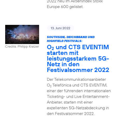
2022 neu im Aktienindex Stoxx
Europe 600 gelistet.
13. Juni 2022
SOUTHSIDE, DEICHBRAND UND
HIGHFIELD FESTIVALS:
O
und CTS EVENTIM
Credits: Philipp Kratzer
2
starten mit
leistungsstarkem 5G-
Netz in den
Festivalsommer 2022
Der Telekommunikationsanbieter
O
Telefónica und CTS EVENTIM,
2
einer der führenden internationalen
Ticketing- und Live Entertainment-
Anbieter, starten mit einer
exzellenten 5G-Netzabdeckung in
den Festivalsommer 2022.