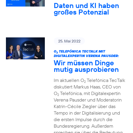
Daten und KI haben
großes Potenzial
25. Mai 2022
O
TELEFÓNICA TECTALK MIT
2
DIGITALEXPERTIN VERENA PAUSDER:
Wir müssen Dinge
mutig ausprobieren
Im aktuellen O
Telefónica TecTalk
2
diskutiert Markus Haas, CEO von
O
Telefónica, mit Digitalexpertin
2
Verena Pausder und Moderatorin
Katrin-Cécile Ziegler über das
Tempo in der Digitalisierung und
die ersten Impulse durch die
Bundesregierung. Außerdem
sprechen sie über die Bedeutung