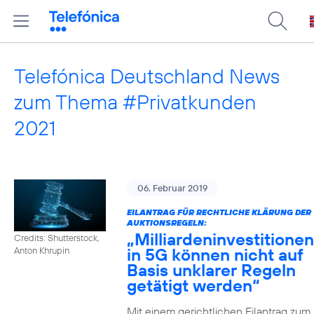
Telefónica Deutschland News
zum Thema #Privatkunden
2021
06. Februar 2019
EILANTRAG FÜR RECHTLICHE KLÄRUNG DER
AUKTIONSREGELN:
„Milliardeninvestitionen
Credits: Shutterstock,
in 5G können nicht auf
Anton Khrupin
Basis unklarer Regeln
getätigt werden“
Mit einem gerichtlichen Eilantrag zum