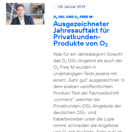
08. Januar 2019
O
DSL UND O
FREE M:
2
2
Ausgezeichneter
Jahresauftakt für
Privatkunden-
Produkte von O
2
Was für ein Jahresbeginn! Sowohl
das O
DSL-Angebot als auch der
2
O
Free M wurden in
2
unabhängigen Tests jeweils mit
einem „Sehr gut“ ausgezeichnet. In
dem soeben veröffentlichten
Produkt-Test der Fachzeitschrift
„connect“, welcher die
Privatkunden-DSL-Angebote der
deutschen DSL- und
Kabelbetreiber unter die Lupe
nimmt, schneiden die Angebote
von O
mit der Note „Sehr gut“ ab.