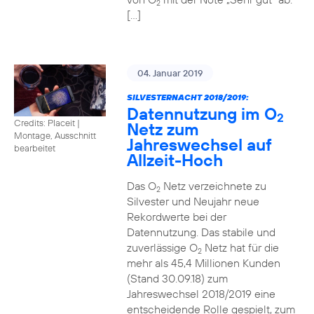
2
[…]
04. Januar 2019
SILVESTERNACHT 2018/2019:
Datennutzung im O
2
Credits: Placeit
|
Netz zum
Montage, Ausschnitt
Jahreswechsel auf
bearbeitet
Allzeit-Hoch
Das O
Netz verzeichnete zu
2
Silvester und Neujahr neue
Rekordwerte bei der
Datennutzung. Das stabile und
zuverlässige O
Netz hat für die
2
mehr als 45,4 Millionen Kunden
(Stand 30.09.18) zum
Jahreswechsel 2018/2019 eine
entscheidende Rolle gespielt, zum