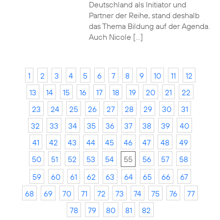
Deutschland als Initiator und
Partner der Reihe, stand deshalb
das Thema Bildung auf der Agenda.
Auch Nicole […]
1
2
3
4
5
6
7
8
9
10
11
12
13
14
15
16
17
18
19
20
21
22
23
24
25
26
27
28
29
30
31
32
33
34
35
36
37
38
39
40
41
42
43
44
45
46
47
48
49
50
51
52
53
54
55
56
57
58
59
60
61
62
63
64
65
66
67
68
69
70
71
72
73
74
75
76
77
78
79
80
81
82