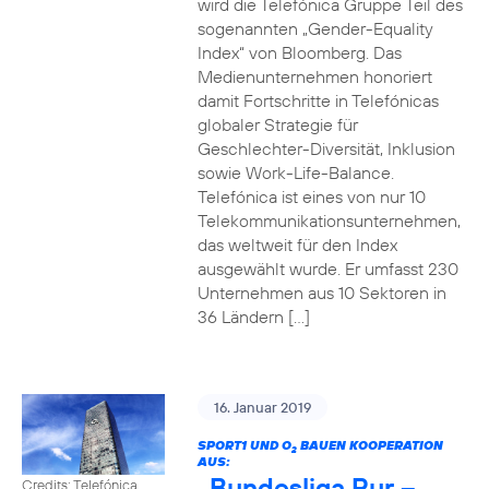
wird die Telefónica Gruppe Teil des
sogenannten „Gender-Equality
Index“ von Bloomberg. Das
Medienunternehmen honoriert
damit Fortschritte in Telefónicas
globaler Strategie für
Geschlechter-Diversität, Inklusion
sowie Work-Life-Balance.
Telefónica ist eines von nur 10
Telekommunikationsunternehmen,
das weltweit für den Index
ausgewählt wurde. Er umfasst 230
Unternehmen aus 10 Sektoren in
36 Ländern […]
16. Januar 2019
SPORT1 UND O
BAUEN KOOPERATION
2
AUS:
„Bundesliga Pur –
Credits: Telefónica