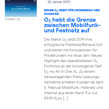
22. Januar 2019
NEUER O
TARIF FÜR UNTERWEGS UND
2
ZUHAUSE:
O
hebt die Grenze
Credits: o2
2
zwischen Mobilfunk-
und Festnetz auf
Die Marke O
setzt 2019 ihre
2
erfolgreiche Freiheitsoffensive fort
und startet mit Innovationen für
Privatkunden ins neue Jahr. Neues
Highlight des überarbeiteten O
2
Portfolios ist der konvergente Tarif
O
my All in One XL. Zu einem
2
herausragenden Preis-Leistungs-
Verhältnis erhalten Kunden ab dem
5. Februar Mobilfunk, Festnetz und
Internet aus einer Hand. Für nur
59,99 Euro […]