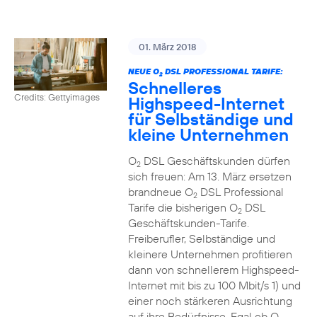
01. März 2018
NEUE O
DSL PROFESSIONAL TARIFE:
2
Schnelleres
Credits: Gettyimages
Highspeed-Internet
für Selbständige und
kleine Unternehmen
O
DSL Geschäftskunden dürfen
2
sich freuen: Am 13. März ersetzen
brandneue O
DSL Professional
2
Tarife die bisherigen O
DSL
2
Geschäftskunden-Tarife.
Freiberufler, Selbständige und
kleinere Unternehmen profitieren
dann von schnellerem Highspeed-
Internet mit bis zu 100 Mbit/s 1) und
einer noch stärkeren Ausrichtung
auf ihre Bedürfnisse. Egal ob O