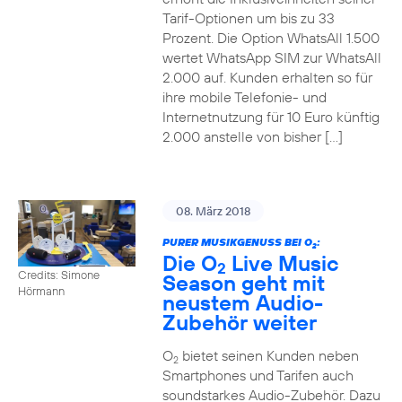
Tarif-Optionen um bis zu 33
Prozent. Die Option WhatsAll 1.500
wertet WhatsApp SIM zur WhatsAll
2.000 auf. Kunden erhalten so für
ihre mobile Telefonie- und
Internetnutzung für 10 Euro künftig
2.000 anstelle von bisher […]
08. März 2018
PURER MUSIKGENUSS BEI O
:
2
Die O
Live Music
2
Credits: Simone
Season geht mit
Hörmann
neustem Audio-
Zubehör weiter
O
bietet seinen Kunden neben
2
Smartphones und Tarifen auch
soundstarkes Audio-Zubehör. Dazu