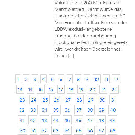
Volumen von 250 Mio. Euro am
Markt platziert. Damit wurde das
ursprüngliche Zielvolumen um 50
Mio. Euro übertroffen. Eine von der
LBBW exklusiv angebotene
Tranche, bei der durchgängig
Blockchain-Technologie eingesetzt
wird, war dreifach überzeichnet.
Dabei […]
1
2
3
4
5
6
7
8
9
10
11
12
13
14
15
16
17
18
19
20
21
22
23
24
25
26
27
28
29
30
31
32
33
34
35
36
37
38
39
40
41
42
43
44
45
46
47
48
49
50
51
52
53
54
55
56
57
58