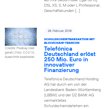
2
DSL XS, S, M oder L Professional,
Geschäftskunden […]
28. Februar 2018
SCHULDSCHEINTRANSAKTION MIT
BLOCKCHAIN-TRANCHE:
Telefónica
Credits: Pixabay User
Deutschland erlöst
geralt
|
Foto: CC0 1.0,
Ausschnitt bearbeitet
250 Mio. Euro in
innovativer
Finanzierung
Telefónica Deutschland Holding
AG hat durch ein von der
Landesbank Baden-Württemberg
(LBBW) und der DZ BANK AG
vermarktetes
Schuldscheindarlehen ein