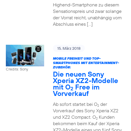
Highend-Smartphone zu diesem
Sensationspreis und zwar solange
der Vorrat reicht, unabhängig vom
Abschluss eines […]
15. März 2018
MOBILE FREIHEIT UND TOP-
SMARTPHONES MIT ENTERTAINMENT-
ZUBEHÖR:
Credits: Sony
Die neuen Sony
Xperia XZ2-Modelle
mit O
Free im
2
Vorverkauf
Ab sofort startet bei O
der
2
Vorverkauf des Sony Xperia XZ2
und XZ2 Compact. O
Kunden
2
bekommen beim Kauf der Xperia
XZ2-Modelle eines von fünf Sony