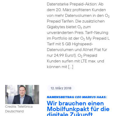
Datenstarke Prepaid-Aktion: Ab
dem 20. März profitieren Kunden
von mehr Datenvolumen in den O
2
Prepaid Tarifen. Die zusätzlichen
Gigabytes bietet O
zum
2
unveränderten Preis. Tarif-Neuling
im Portfolio ist der O
My Prepaid L
2
Tarif mit 5 GB Highspeed-
Datenvolumen und Allnet Flat für
nur 24,99 Euro1). O
Prepaid
2
Kunden surfen mit LTE max. und
können mit […]
12. März 2018
NAMENSBEITRAG CEO MARKUS HAAS:
Wir brauchen einen
Credits: Telefónica
Mobilfunkpakt für die
Deutschland
digitale Zukunft