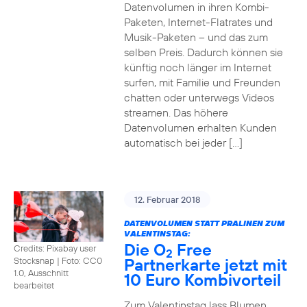
Datenvolumen in ihren Kombi-
Paketen, Internet-Flatrates und
Musik-Paketen – und das zum
selben Preis. Dadurch können sie
künftig noch länger im Internet
surfen, mit Familie und Freunden
chatten oder unterwegs Videos
streamen. Das höhere
Datenvolumen erhalten Kunden
automatisch bei jeder […]
12. Februar 2018
DATENVOLUMEN STATT PRALINEN ZUM
VALENTINSTAG:
Die O
Free
Credits: Pixabay user
2
Partnerkarte jetzt mit
Stocksnap
|
Foto: CC0
1.0, Ausschnitt
10 Euro Kombivorteil
bearbeitet
Zum Valentinstag lass Blumen