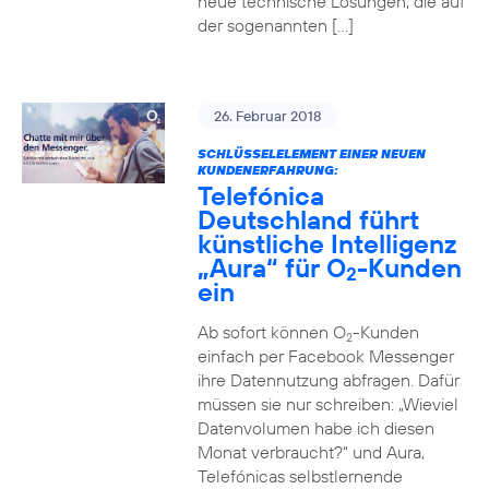
neue technische Lösungen, die auf
der sogenannten […]
26. Februar 2018
SCHLÜSSELELEMENT EINER NEUEN
KUNDENERFAHRUNG:
Telefónica
Deutschland führt
künstliche Intelligenz
„Aura“ für O
-Kunden
2
ein
Ab sofort können O
-Kunden
2
einfach per Facebook Messenger
ihre Datennutzung abfragen. Dafür
müssen sie nur schreiben: „Wieviel
Datenvolumen habe ich diesen
Monat verbraucht?“ und Aura,
Telefónicas selbstlernende