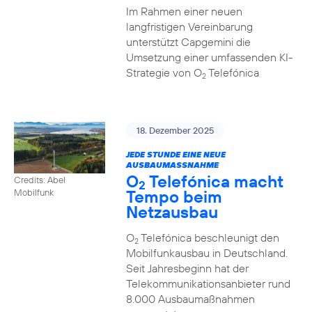
Im Rahmen einer neuen
langfristigen Vereinbarung
unterstützt Capgemini die
Umsetzung einer umfassenden KI-
Strategie von O
Telefónica
2
18. Dezember 2025
JEDE STUNDE EINE NEUE
AUSBAUMASSNAHME
O
Telefónica macht
Credits: Abel
2
Tempo beim
Mobilfunk
Netzausbau
O
Telefónica beschleunigt den
2
Mobilfunkausbau in Deutschland.
Seit Jahresbeginn hat der
Telekommunikationsanbieter rund
8.000 Ausbaumaßnahmen