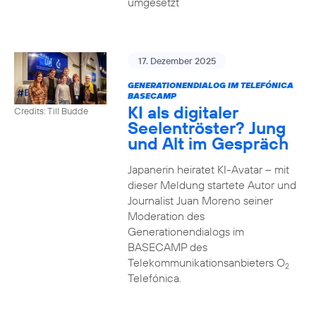
umgesetzt
17. Dezember 2025
GENERATIONENDIALOG IM TELEFÓNICA
BASECAMP
KI als digitaler
Credits: Till Budde
Seelentröster? Jung
und Alt im Gespräch
Japanerin heiratet KI-Avatar – mit
dieser Meldung startete Autor und
Journalist Juan Moreno seiner
Moderation des
Generationendialogs im
BASECAMP des
Telekommunikationsanbieters O
2
Telefónica.