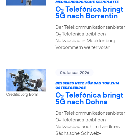
MECKLENBURGISCHE SEENPLATTE
O
Telefónica bringt
2
5G nach Borrentin
Der Telekommunikationsanbieter
O
Telefónica treibt den
2
Netzausbau in Mecklenburg-
Vorpommern weiter voran.
06. Januar 2026
BESSERES NETZ FÜR DAS TOR ZUM
OSTERZGEBIRGE
O
Telefónica bringt
Credits: Jörg Borm
2
5G nach Dohna
Der Telekommunikationsanbieter
O
Telefónica treibt den
2
Netzausbau auch im Landkreis
Sächsische Schweiz-