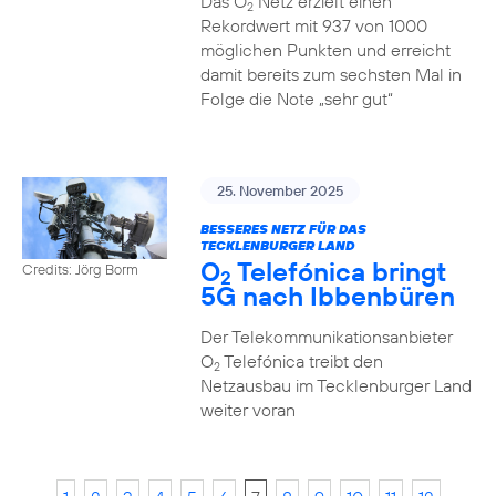
Das O
Netz erzielt einen
2
Rekordwert mit 937 von 1000
möglichen Punkten und erreicht
damit bereits zum sechsten Mal in
Folge die Note „sehr gut“
25. November 2025
BESSERES NETZ FÜR DAS
TECKLENBURGER LAND
O
Telefónica bringt
Credits: Jörg Borm
2
5G nach Ibbenbüren
Der Telekommunikationsanbieter
O
Telefónica treibt den
2
Netzausbau im Tecklenburger Land
weiter voran