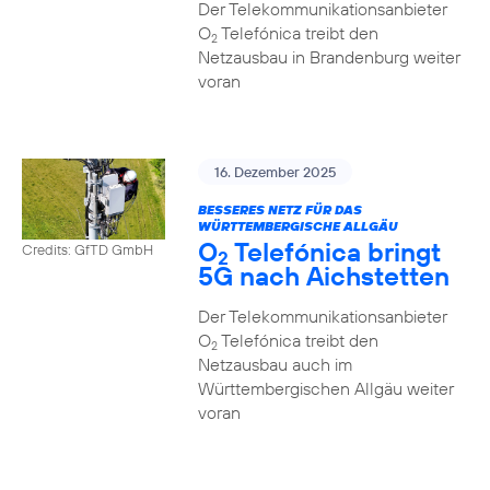
Der Telekommunikationsanbieter
O
Telefónica treibt den
2
Netzausbau in Brandenburg weiter
voran
16. Dezember 2025
BESSERES NETZ FÜR DAS
WÜRTTEMBERGISCHE ALLGÄU
O
Telefónica bringt
Credits: GfTD GmbH
2
5G nach Aichstetten
Der Telekommunikationsanbieter
O
Telefónica treibt den
2
Netzausbau auch im
Württembergischen Allgäu weiter
voran