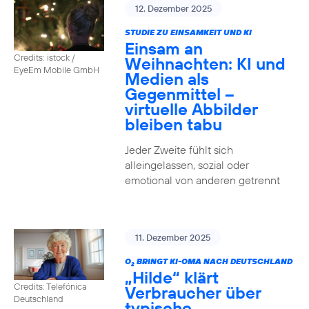
12. Dezember 2025
STUDIE ZU EINSAMKEIT UND KI
Einsam an
Credits: istock /
Weihnachten: KI und
EyeEm Mobile GmbH
Medien als
Gegenmittel –
virtuelle Abbilder
bleiben tabu
Jeder Zweite fühlt sich
alleingelassen, sozial oder
emotional von anderen getrennt
11. Dezember 2025
O
BRINGT KI-OMA NACH DEUTSCHLAND
2
„Hilde“ klärt
Credits: Telefónica
Verbraucher über
Deutschland
typische