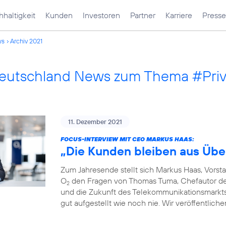
haltigkeit
Kunden
Investoren
Partner
Karriere
Presse
ws
Archiv 2021
Deutschland News zum Thema #Pri
11. Dezember 2021
FOCUS-INTERVIEW MIT CEO MARKUS HAAS:
„Die Kunden bleiben aus Übe
Zum Jahresende stellt sich Markus Haas, Vorst
O
den Fragen von Thomas Tuma, Chefautor des 
2
und die Zukunft des Telekommunikationsmarkts. F
gut aufgestellt wie noch nie. Wir veröffentlich