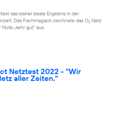
est das bisher beste Ergebnis in der
rzielt. Das Fachmagazin zeichnete das O
Netz
2
 Note „sehr gut“ aus.
t Netztest 2022 - "Wir
etz aller Zeiten."