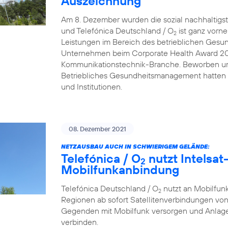
Auszeichnung
Am 8. Dezember wurden die sozial nachhaltigs
und Telefónica Deutschland / O
ist ganz vorn
2
Leistungen im Bereich des betrieblichen Gesu
Unternehmen beim Corporate Health Award 2021 
Kommunikationstechnik-Branche. Beworben um
Betriebliches Gesundheitsmanagement hatten
und Institutionen.
08. Dezember 2021
NETZAUSBAU AUCH IN SCHWIERIGEM GELÄNDE:
Telefónica / O
nutzt Intelsat-
2
Mobilfunkanbindung
Telefónica Deutschland / O
nutzt an Mobilfunk
2
Regionen ab sofort Satellitenverbindungen von
Gegenden mit Mobilfunk versorgen und Anlage
verbinden.