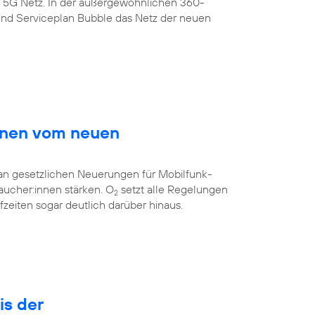
s 5G Netz. In der außergewöhnlichen 360-
nd Serviceplan Bubble das Netz der neuen
innen vom neuen
 an gesetzlichen Neuerungen für Mobilfunk-
aucher:innen stärken. O
setzt alle Regelungen
2
eiten sogar deutlich darüber hinaus.
is der