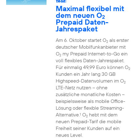
TAGE:
Maximal flexibel mit
dem neuen O
2
Prepaid Daten-
Jahrespaket
Am 6. Oktober startet O
als erster
2
deutscher Mobilfunkanbieter mit
O
my Prepaid Internet-to-Go ein
2
voll flexibles Daten-Jahrespaket.
Für einmalig 49,99 Euro können O
2
Kunden ein Jahr lang 30 GB
Highspeed-Datenvolumen im O
2
LTE-Netz nutzen – ohne
zusätzliche monatliche Kosten –
beispielsweise als mobile Office-
Lösung oder flexible Streaming-
Alternative.
O
hebt mit dem
1
2
neuen Prepaid-Tarif die mobile
Freiheit seiner Kunden auf ein
neues Level.