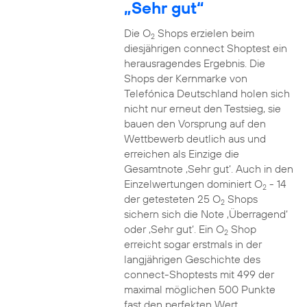
„Sehr gut“
Die O
Shops erzielen beim
2
diesjährigen connect Shoptest ein
herausragendes Ergebnis. Die
Shops der Kernmarke von
Telefónica Deutschland holen sich
nicht nur erneut den Testsieg, sie
bauen den Vorsprung auf den
Wettbewerb deutlich aus und
erreichen als Einzige die
Gesamtnote ‚Sehr gut‘. Auch in den
Einzelwertungen dominiert O
- 14
2
der getesteten 25 O
Shops
2
sichern sich die Note ‚Überragend‘
oder ‚Sehr gut‘. Ein O
Shop
2
erreicht sogar erstmals in der
langjährigen Geschichte des
connect-Shoptests mit 499 der
maximal möglichen 500 Punkte
fast den perfekten Wert.