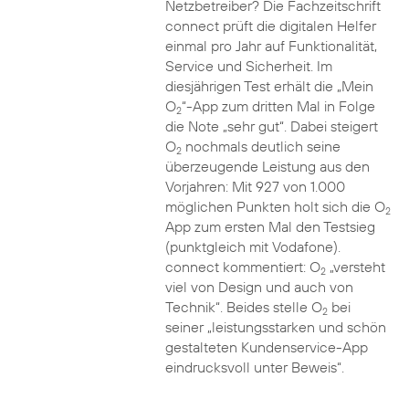
Netzbetreiber? Die Fachzeitschrift
connect prüft die digitalen Helfer
einmal pro Jahr auf Funktionalität,
Service und Sicherheit. Im
diesjährigen Test erhält die „Mein
O
“-App zum dritten Mal in Folge
2
die Note „sehr gut“. Dabei steigert
O
nochmals deutlich seine
2
überzeugende Leistung aus den
Vorjahren: Mit 927 von 1.000
möglichen Punkten holt sich die O
2
App zum ersten Mal den Testsieg
(punktgleich mit Vodafone).
connect kommentiert: O
„versteht
2
viel von Design und auch von
Technik“. Beides stelle O
bei
2
seiner „leistungsstarken und schön
gestalteten Kundenservice-App
eindrucksvoll unter Beweis“.