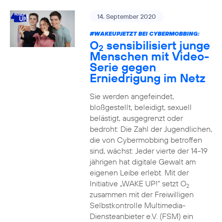
14. September 2020
#WAKEUPJETZT BEI CYBERMOBBING:
O
sensibilisiert junge
2
Menschen mit Video-
Serie gegen
Erniedrigung im Netz
Sie werden angefeindet,
bloßgestellt, beleidigt, sexuell
belästigt, ausgegrenzt oder
bedroht: Die Zahl der Jugendlichen,
die von Cybermobbing betroffen
sind, wächst: Jeder vierte der 14-19
jährigen hat digitale Gewalt am
eigenen Leibe erlebt. Mit der
Initiative „WAKE UP!“ setzt O
2
zusammen mit der Freiwilligen
Selbstkontrolle Multimedia-
Diensteanbieter e.V. (FSM) ein