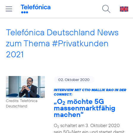
Telefónica Deutschland News
zum Thema #Privatkunden
2021
02. Oktober 2020
INTERVIEW MIT CTIO MALLIK RAO IN DER
CONNECT:
„O
möchte 5G
Credits: Telefónica
2
massenmarktfähig
Deutschland
machen“
O
schaltet am 3. Oktober 2020
2
sein 5G-Netz ein und startet damit