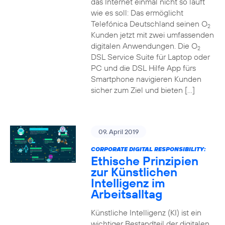
das Internet einmal nicht so läuft
wie es soll: Das ermöglicht
Telefónica Deutschland seinen O
2
Kunden jetzt mit zwei umfassenden
digitalen Anwendungen. Die O
2
DSL Service Suite für Laptop oder
PC und die DSL Hilfe App fürs
Smartphone navigieren Kunden
sicher zum Ziel und bieten […]
09. April 2019
CORPORATE DIGITAL RESPONSIBILITY:
Ethische Prinzipien
zur Künstlichen
Intelligenz im
Arbeitsalltag
Künstliche Intelligenz (KI) ist ein
wichtiger Bestandteil der digitalen