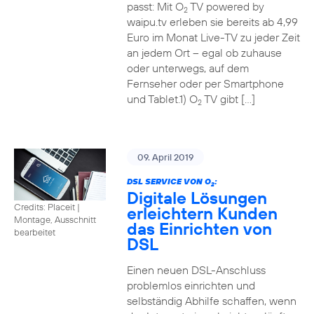
passt: Mit O
TV powered by
2
waipu.tv erleben sie bereits ab 4,99
Euro im Monat Live-TV zu jeder Zeit
an jedem Ort – egal ob zuhause
oder unterwegs, auf dem
Fernseher oder per Smartphone
und Tablet.1) O
TV gibt […]
2
09. April 2019
DSL SERVICE VON O
:
2
Digitale Lösungen
Credits: Placeit
|
erleichtern Kunden
Montage, Ausschnitt
das Einrichten von
bearbeitet
DSL
Einen neuen DSL-Anschluss
problemlos einrichten und
selbständig Abhilfe schaffen, wenn