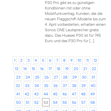
P30 Pro gibt es zu günstigen
Konditionen mit oder ohne
Mobilfunkvertrag. Kunden, die die
neuen Flaggschiff-Modelle bis zum
4. April vorbestellen, erhalten einen
Sonos ONE Lautsprecher gratis
dazu. Das Huawei P30 ist für 745
Euro und das P30 Pro für […]
1
2
3
4
5
6
7
8
9
10
11
12
13
14
15
16
17
18
19
20
21
22
23
24
25
26
27
28
29
30
31
32
33
34
35
36
37
38
39
40
41
42
43
44
45
46
47
48
49
50
51
52
53
54
55
56
57
58