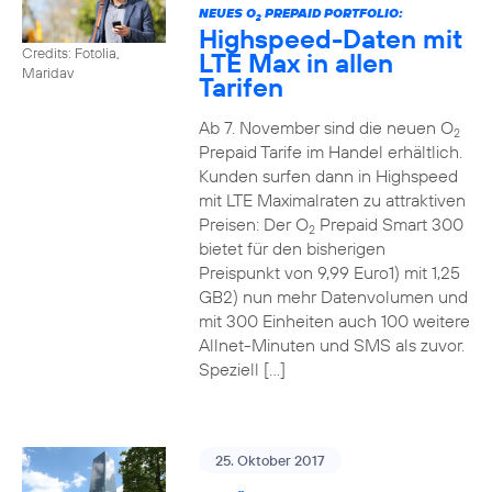
NEUES O
PREPAID PORTFOLIO:
2
Highspeed-Daten mit
Credits: Fotolia,
LTE Max in allen
Maridav
Tarifen
Ab 7. November sind die neuen O
2
Prepaid Tarife im Handel erhältlich.
Kunden surfen dann in Highspeed
mit LTE Maximalraten zu attraktiven
Preisen: Der O
Prepaid Smart 300
2
bietet für den bisherigen
Preispunkt von 9,99 Euro1) mit 1,25
GB2) nun mehr Datenvolumen und
mit 300 Einheiten auch 100 weitere
Allnet-Minuten und SMS als zuvor.
Speziell […]
25. Oktober 2017