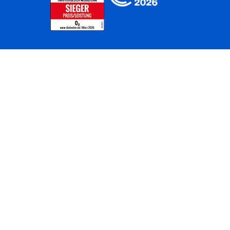
Home
Unternehmen
Netze
Nachhaltigkeit
Kunden
Investoren
Partner
Karriere
Presse
News
Privatkunden
Geschäftskunden
Worldwide
BASECAMP
AGB
Kontakt
ElektroG / BattG
Datenschutz
Hinweisgeberverfahren
Jugendschutz
Barrierefreiheit