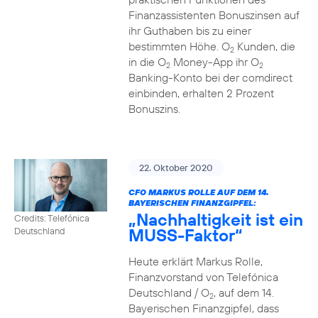
Finanzassistenten Bonuszinsen auf
ihr Guthaben bis zu einer
bestimmten Höhe. O
Kunden, die
2
in die O
Money-App ihr O
2
2
Banking-Konto bei der comdirect
einbinden, erhalten 2 Prozent
Bonuszins.
22. Oktober 2020
CFO MARKUS ROLLE AUF DEM 14.
BAYERISCHEN FINANZGIPFEL:
„Nachhaltigkeit ist ein
Credits: Telefónica
MUSS-Faktor“
Deutschland
Heute erklärt Markus Rolle,
Finanzvorstand von Telefónica
Deutschland / O
, auf dem 14.
2
Bayerischen Finanzgipfel, dass