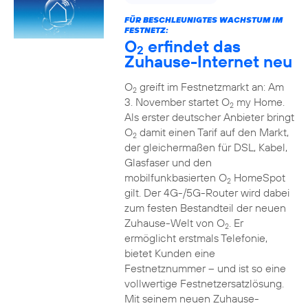
FÜR BESCHLEUNIGTES WACHSTUM IM
FESTNETZ:
O
erfindet das
2
Zuhause-Internet neu
O
greift im Festnetzmarkt an: Am
2
3. November startet O
my Home.
2
Als erster deutscher Anbieter bringt
O
damit einen Tarif auf den Markt,
2
der gleichermaßen für DSL, Kabel,
Glasfaser und den
mobilfunkbasierten O
HomeSpot
2
gilt. Der 4G-/5G-Router wird dabei
zum festen Bestandteil der neuen
Zuhause-Welt von O
. Er
2
ermöglicht erstmals Telefonie,
bietet Kunden eine
Festnetznummer – und ist so eine
vollwertige Festnetzersatzlösung.
Mit seinem neuen Zuhause-