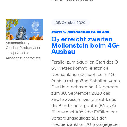
05. Oktober 2020
BNETZA-VERSORGUNGSAUFLAGE:
O
erreicht zweiten
2
Antennenfoto /
Meilenstein beim 4G-
Credits: Pixabay User
Ausbau
stux
|
CC0 1.0,
Ausschnitt bearbeitet
Parallel zum aktuellen Start des O
2
5G Netzes kommt Telefónica
Deutschland / O
auch beim 4G-
2
Ausbau mit großen Schritten voran.
Das Unternehmen hat fristgerecht
zum 30. September 2020 das
zweite Zwischenziel erreicht, das
die Bundesnetzagentur (BNetzA)
für das nachträgliche Erfüllen der
Versorgungsauflage aus der
Frequenzauktion 2015 vorgegeben