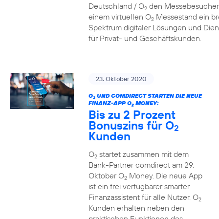
Deutschland / O
den Messebesucher
2
einem virtuellen O
Messestand ein br
2
Spektrum digitaler Lösungen und Dien
für Privat- und Geschäftskunden.
23. Oktober 2020
O
UND COMDIRECT STARTEN DIE NEUE
2
FINANZ-APP O
MONEY:
2
Bis zu 2 Prozent
Bonuszins für O
2
Kunden
O
startet zusammen mit dem
2
Bank-Partner comdirect am 29.
Oktober O
Money. Die neue App
2
ist ein frei verfügbarer smarter
Finanzassistent für alle Nutzer. O
2
Kunden erhalten neben den
praktischen Funktionen des