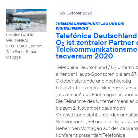
26. Oktober 2020
THEMENSCHWERPUNKT „5G UND DIE
DIGITALISIERUNG“:
Telefónica Deutschland
Credits: LABOR
O
ist zentraler Partner 
WELTENBAU
2
STUTTGART, editor:
Telekommunikationsme
Tom Exner, Elmar
tecversum 2020
Gauggel
Telefónica Deutschland / O
unterstütz
2
einer der Haupt-Sponsoren die am 27.
Oktober startende und hochkarätig
besetzte Telekommunikationsveransta
„tecversum“ des Fachmagazins connec
Die Teilnahme des Unternehmens an 
bis zum 2. November dauernden
Veranstaltung steht unter dem inhaltl
Schwerpunkt „5G und die Digitalisieru
Neben den Vorträgen auf der „tecver
Konferenz präsentiert Telefónica