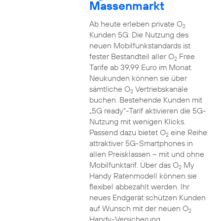
Massenmarkt
Ab heute erleben private O
2
Kunden 5G: Die Nutzung des
neuen Mobilfunkstandards ist
fester Bestandteil aller O
Free
2
Tarife ab 39,99 Euro im Monat.
Neukunden können sie über
sämtliche O
Vertriebskanäle
2
buchen. Bestehende Kunden mit
„5G ready“-Tarif aktivieren die 5G-
Nutzung mit wenigen Klicks.
Passend dazu bietet O
eine Reihe
2
attraktiver 5G-Smartphones in
allen Preisklassen – mit und ohne
Mobilfunktarif. Über das O
My
2
Handy Ratenmodell können sie
flexibel abbezahlt werden. Ihr
neues Endgerät schützen Kunden
auf Wunsch mit der neuen O
2
Handy-Versicherung.