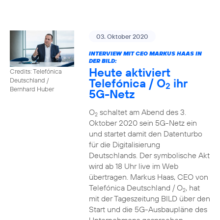
03. Oktober 2020
INTERVIEW MIT CEO MARKUS HAAS IN
DER BILD:
Heute aktiviert
Credits: Telefónica
Telefónica / O
ihr
Deutschland /
2
Bernhard Huber
5G-Netz
O
schaltet am Abend des 3.
2
Oktober 2020 sein 5G-Netz ein
und startet damit den Datenturbo
für die Digitalisierung
Deutschlands. Der symbolische Akt
wird ab 18 Uhr live im Web
übertragen. Markus Haas, CEO von
Telefónica Deutschland / O
, hat
2
mit der Tageszeitung BILD über den
Start und die 5G-Ausbaupläne des