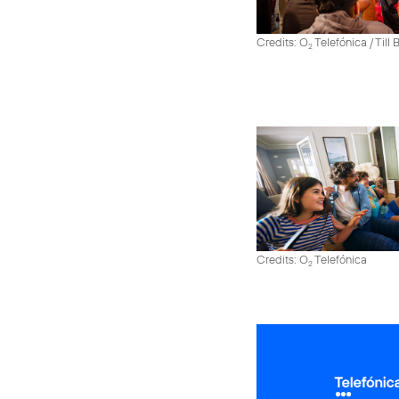
Credits: O
Telefónica / Till
2
Credits: O
Telefónica
2