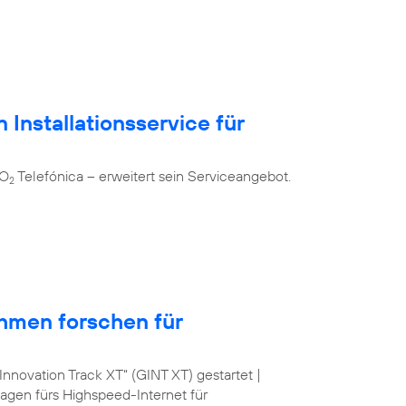
 Installationsservice für
 O
Telefónica – erweitert sein Serviceangebot.
2
hmen forschen für
nnovation Track XT“ (GINT XT) gestartet |
lagen fürs Highspeed-Internet für