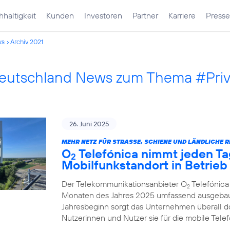
haltigkeit
Kunden
Investoren
Partner
Karriere
Presse
ws
Archiv 2021
Deutschland News zum Thema #Pri
26. Juni 2025
MEHR NETZ FÜR STRASSE, SCHIENE UND LÄNDLICHE R
O
Telefónica nimmt jeden Ta
2
Mobilfunkstandort in Betrieb
Der Telekommunikationsanbieter O
Telefónica
2
Monaten des Jahres 2025 umfassend ausgebau
Jahresbeginn sorgt das Unternehmen überall d
Nutzerinnen und Nutzer sie für die mobile Tel