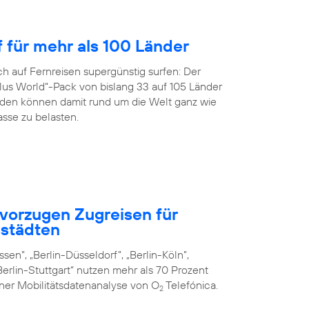
f für mehr als 100 Länder
h auf Fernreisen supergünstig surfen: Der
us World“-Pack von bislang 33 auf 105 Länder
en können damit rund um die Welt ganz wie
sse zu belasten.
vorzugen Zugreisen für
städten
sen”, „Berlin-Düsseldorf”, „Berlin-Köln”,
erlin-Stuttgart“ nutzen mehr als 70 Prozent
iner Mobilitätsdatenanalyse von O
Telefónica.
2