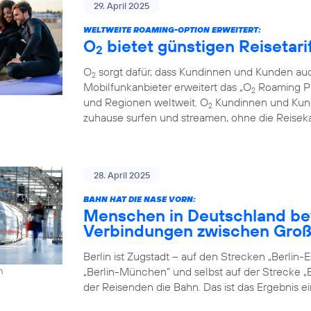
29. April 2025
WELTWEITE ROAMING-OPTION ERWEITERT:
O
bietet günstigen Reisetari
2
O
sorgt dafür, dass Kundinnen und Kunden auc
2
Mobilfunkanbieter erweitert das „O
Roaming Pl
2
und Regionen weltweit. O
Kundinnen und Kund
2
zuhause surfen und streamen, ohne die Reiseka
28. April 2025
BAHN HAT DIE NASE VORN:
Menschen in Deutschland be
Verbindungen zwischen Groß
Berlin ist Zugstadt – auf den Strecken „Berlin-Es
„Berlin-München” und selbst auf der Strecke „B
h
der Reisenden die Bahn. Das ist das Ergebnis e