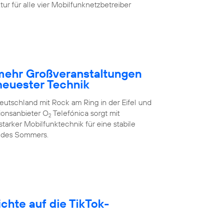
ur für alle vier Mobilfunknetzbetreiber
 mehr Großveranstaltungen
neuester Technik
eutschland mit Rock am Ring in der Eifel und
ionsanbieter O
Telefónica sorgt mit
2
arker Mobilfunktechnik für eine stabile
 des Sommers.
hte auf die TikTok-