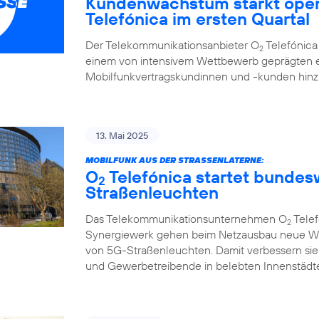
Kundenwachstum stärkt oper
Telefónica im ersten Quartal
Der Telekommunikationsanbieter O
Telefónica 
2
einem von intensivem Wettbewerb geprägten e
Mobilfunkvertragskundinnen und -kunden hi
13. Mai 2025
MOBILFUNK AUS DER STRASSENLATERNE:
O
Telefónica startet bunde
2
Straßenleuchten
Das Telekommunikationsunternehmen O
Telef
2
Synergiewerk gehen beim Netzausbau neue W
von 5G-Straßenleuchten. Damit verbessern sie
und Gewerbetreibende in belebten Innenstädte