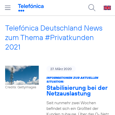
Telefónica Deutschland News
zum Thema #Privatkunden
2021
27. März 2020
INFORMATIONEN ZUR AKTUELLEN
SITUATION:
Stabilisierung bei der
Credits: Gettyimages
Netzauslastung
Seit nunmehr zwei Wochen
befindet sich ein Großteil der
Kunden zuhause. Über das O
Netz