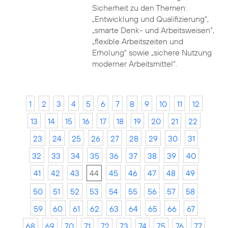
Sicherheit zu den Themen:
„Entwicklung und Qualifizierung“,
„smarte Denk- und Arbeitsweisen“,
„flexible Arbeitszeiten und
Erholung“ sowie „sichere Nutzung
moderner Arbeitsmittel“.
1
2
3
4
5
6
7
8
9
10
11
12
13
14
15
16
17
18
19
20
21
22
23
24
25
26
27
28
29
30
31
32
33
34
35
36
37
38
39
40
41
42
43
44
45
46
47
48
49
50
51
52
53
54
55
56
57
58
59
60
61
62
63
64
65
66
67
68
69
70
71
72
73
74
75
76
77