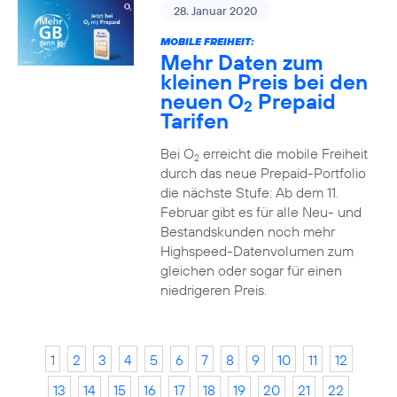
28. Januar 2020
MOBILE FREIHEIT:
Mehr Daten zum
kleinen Preis bei den
neuen O
Prepaid
2
Tarifen
Bei O
erreicht die mobile Freiheit
2
durch das neue Prepaid-Portfolio
die nächste Stufe: Ab dem 11.
Februar gibt es für alle Neu- und
Bestandskunden noch mehr
Highspeed-Datenvolumen zum
gleichen oder sogar für einen
niedrigeren Preis.
1
2
3
4
5
6
7
8
9
10
11
12
13
14
15
16
17
18
19
20
21
22