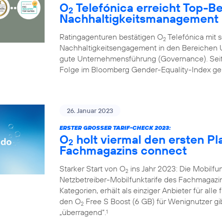
O
Telefónica erreicht Top-B
2
Nachhaltigkeitsmanagement
Ratingagenturen bestätigen O
Telefónica mit 
2
Nachhaltigkeitsengagement in den Bereichen U
gute Unternehmensführung (Governance). Seit 
Folge im Bloomberg Gender-Equality-Index geli
26. Januar 2023
ERSTER GROSSER TARIF-CHECK 2023:
O
holt viermal den ersten Pl
2
Fachmagazins connect
Starker Start von O
ins Jahr 2023: Die Mobilf
2
Netzbetreiber-Mobilfunktarife des Fachmagazi
Kategorien, erhält als einziger Anbieter für alle
den O
Free S Boost (6 GB) für Wenignutzer gib
2
„überragend“.
1