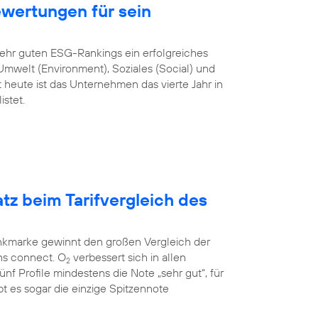
ewertungen für sein
sehr guten ESG-Rankings ein erfolgreiches
mwelt (Environment), Soziales (Social) und
heute ist das Unternehmen das vierte Jahr in
stet.
atz beim Tarifvergleich des
unkmarke gewinnt den großen Vergleich der
ns connect. O
verbessert sich in allen
2
 fünf Profile mindestens die Note „sehr gut“, für
t es sogar die einzige Spitzennote