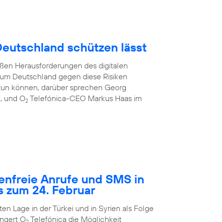
 Deutschland schützen lässt
oßen Herausforderungen des digitalen
e, um Deutschland gegen diese Risiken
tun können, darüber sprechen Georg
z, und O
Telefónica-CEO Markus Haas im
2
tenfreie Anrufe und SMS in
s zum 24. Februar
n Lage in der Türkei und in Syrien als Folge
ngert O
Telefónica die Möglichkeit
2