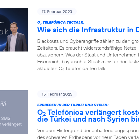
17. Februar 2023
O
TELEFÓNICA TECTALK:
2
Wie sich die Infrastruktur in
Blackouts und Cyberangriffe zählen zu den gr
Zeitalters. Es braucht widerstandsfähige Netz
abzusichern. Was der Staat und Unternehmen 
Eisenreich, bayerischer Staatsminister der Justi
aktuellen O
Telefónica TecTalk.
2
15. Februar 2023
ERDBEBEN IN DER TÜRKEI UND SYRIEN:
O
Telefónica verlängert kos
2
die Türkei und nach Syrien bi
Vor dem Hintergrund der anhaltend angespannte
des schweren Erdbebens vor neun Tagen verlä