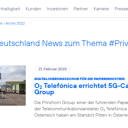
haltigkeit
Kunden
Investoren
Partner
Karriere
Presse
ws
Archiv 2022
Deutschland News zum Thema #Pri
21. Februar 2023
DIGITALISIERUNGSSCHUB FÜR DIE PAPIERINDUSTRIE:
O
Telefónica errichtet 5G-C
2
Group
Die Prinzhorn Group, einer der führenden Papi
der Telekommunikationsanbieter O
Telefónica 
2
Österreich haben am Standort Pitten in Österr