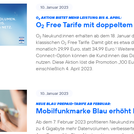
10. Januar 2023
O
AKTION BIETET MEHR LEISTUNG BIS 4. APRIL:
2
O
Free Tarife mit doppelte
2
O
Neukund:innen erhalten ab dem 18. Januar 
2
klassischen O
Free Tarife. Damit gibt es etwa 
2
monatlich 29,99 Euro, statt 34,99 Euro.
Weiterer
1
Connect-Option können die Kund:innen das Da
nutzen. Diese Aktion löst die Promotion „100 E
einschließlich 4. April 2023.
10. Januar 2023
NEUE BLAU PREPAID-TARIFE AB FEBRUAR:
Mobilfunkmarke Blau erhöht L
Ab dem 7. Februar 2023 profitieren Neukund:inn
zu 4 Gigabyte mehr Datenvolumen, verbessert