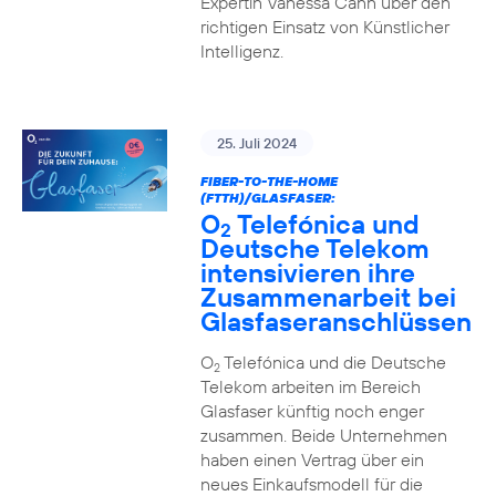
Expertin Vanessa Cann über den
richtigen Einsatz von Künstlicher
Intelligenz.
25. Juli 2024
FIBER-TO-THE-HOME
(FTTH)/GLASFASER:
O
Telefónica und
2
Deutsche Telekom
intensivieren ihre
Zusammenarbeit bei
Glasfaseranschlüssen
O
Telefónica und die Deutsche
2
Telekom arbeiten im Bereich
Glasfaser künftig noch enger
zusammen. Beide Unternehmen
haben einen Vertrag über ein
neues Einkaufsmodell für die