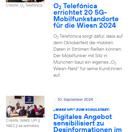
O
Telefónica
Credits: O
Telefónica
2
2
errichtet 20 5G-
Mobilfunkstandorte
für die Wiesn 2024
O
Telefónica sorgt dafür, dass auf
2
dem Oktoberfest die mobilen
Daten in Strömen fließen können.
Der Mobilfunker mit Sitz in
München baut ein eigenes „O
2
Wiesn-Netz“ für seine Kund:innen
auf.
10. September 2024
„WAKE UP!“ ZUM SCHULSTART:
Digitales Angebot
Credits: WAKE UP! //
sensibilisiert zu
YAEZ // as-artmedia
Desinformationen im