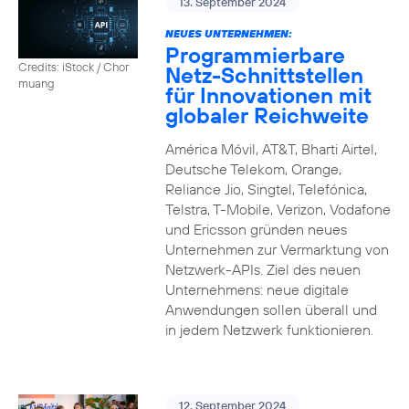
13. September 2024
NEUES UNTERNEHMEN:
Programmierbare
Credits: iStock / Chor
Netz-Schnittstellen
muang
für Innovationen mit
globaler Reichweite
América Móvil, AT&T, Bharti Airtel,
Deutsche Telekom, Orange,
Reliance Jio, Singtel, Telefónica,
Telstra, T-Mobile, Verizon, Vodafone
und Ericsson gründen neues
Unternehmen zur Vermarktung von
Netzwerk-APIs. Ziel des neuen
Unternehmens: neue digitale
Anwendungen sollen überall und
in jedem Netzwerk funktionieren.
12. September 2024