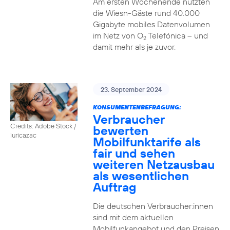
Am ersten Wochenende nutzten
die Wiesn-Gäste rund 40.000
Gigabyte mobiles Datenvolumen
im Netz von O
Telefónica – und
2
damit mehr als je zuvor.
23. September 2024
KONSUMENTENBEFRAGUNG:
Verbraucher
Credits: Adobe Stock /
bewerten
iuricazac
Mobilfunktarife als
fair und sehen
weiteren Netzausbau
als wesentlichen
Auftrag
Die deutschen Verbraucher:innen
sind mit dem aktuellen
Mobilfunkangebot und den Preisen