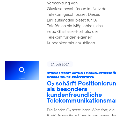
Vermarktung von
Glasfaseranschlüssen im Netz der
Telekom geschlossen. Dieses
Einkaufsmodell bietet für O
2
Telefónica die Möglichkeit, das
neue Glasfaser-Portfolio der
Telekom für den eigenen
Kundenkontakt abzubilden.
24. Juli 2024
STUDIE LIEFERT AKTUELLE ERKENNTNISSE Ü
VERBRAUCHER-PRÄFERENZEN:
O
schärft Positionieru
2
als besonders
kundenfreundliche
Telekommunikationsma
Die Marke O
setzt ihren Weg fort, die
2
Bedürfnisse ihrer Kund:innen besonde