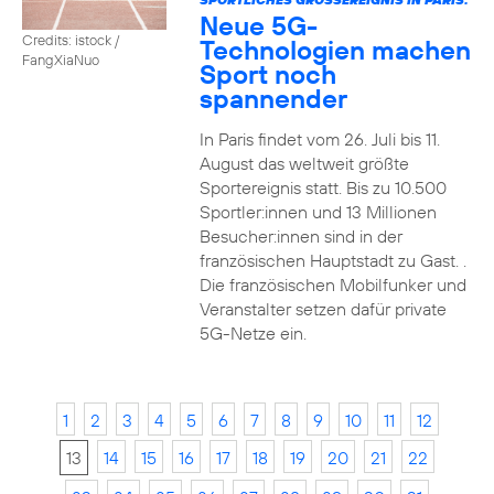
Neue 5G-
Credits: istock /
Technologien machen
FangXiaNuo
Sport noch
spannender
In Paris findet vom 26. Juli bis 11.
August das weltweit größte
Sportereignis statt. Bis zu 10.500
Sportler:innen und 13 Millionen
Besucher:innen sind in der
französischen Hauptstadt zu Gast. .
Die französischen Mobilfunker und
Veranstalter setzen dafür private
5G-Netze ein.
1
2
3
4
5
6
7
8
9
10
11
12
13
14
15
16
17
18
19
20
21
22