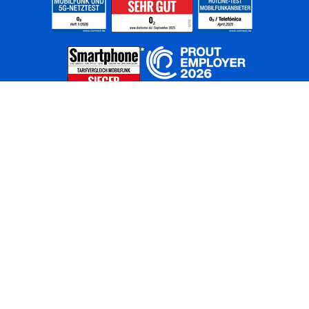
Home
Unternehmen
Netze
Nachhaltigkeit
Kunden
Investoren
Partner
Karriere
Presse
News
Privatkunden
Geschäftskunden
Worldwide