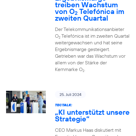
treiben Wachstum
von O
Telefónica im
2
zweiten Quartal
Der Telekommunikationsanbieter
O
Telefónica ist im zweiten Quartal
2
weitergewachsen und hat seine
Ergebnismarge gesteigert.
Getrieben war das Wachstum vor
allem von der Stärke der
Kernmarke O
.
2
25. Juli 2024
TECTALK:
„KI unterstützt unsere
Strategie“
CEO Markus Haas diskutiert mit