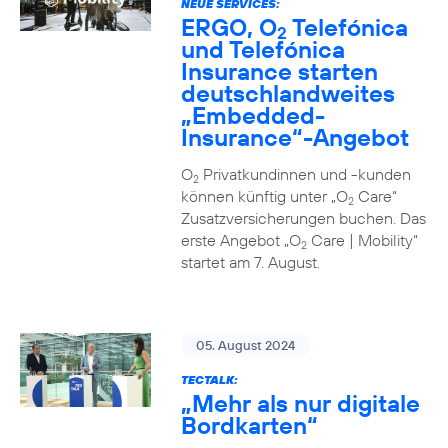
NEUE SERVICES:
ERGO, O
Telefónica
2
und Telefónica
Insurance starten
deutschlandweites
„Embedded-
Insurance“-Angebot
O
Privatkundinnen und -kunden
2
können künftig unter „O
Care“
2
Zusatzversicherungen buchen. Das
erste Angebot „O
Care | Mobility“
2
startet am 7. August.
05. August 2024
TECTALK:
„Mehr als nur digitale
Bordkarten“