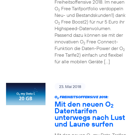
Freiheitsoffensive 2018. Im neuen
O
Free Tarifportfolio verdoppeln
2
Neu- und Bestandskunden1) dank
O
Free Boost2) für nur 5 Euro ihr
2
Highspeed-Datenvolumen.
Passend dazu können sie mit der
innovativen O
Free Connect-
2
Funktion die Daten-Power der O
2
Free Tarife2) einfach und flexibel
für alle mobilen Geräte […]
23. Mai 2018
O
FREIHEITSOFFENSIVE 2018:
2
Mit den neuen O
2
Datentarifen
unterwegs nach Lust
und Laune surfen