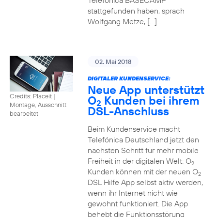
Telefónica BASECAMP
stattgefunden haben, sprach
Wolfgang Metze, […]
02. Mai 2018
DIGITALER KUNDENSERVICE:
Neue App unterstützt
Credits: Placeit
|
O
Kunden bei ihrem
2
Montage, Ausschnitt
DSL-Anschluss
bearbeitet
Beim Kundenservice macht
Telefónica Deutschland jetzt den
nächsten Schritt für mehr mobile
Freiheit in der digitalen Welt: O
2
Kunden können mit der neuen O
2
DSL Hilfe App selbst aktiv werden,
wenn ihr Internet nicht wie
gewohnt funktioniert. Die App
behebt die Funktionsstörung