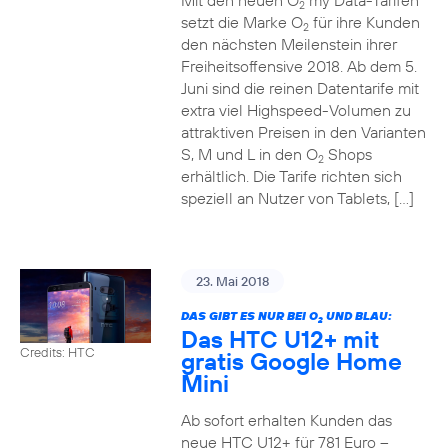
Mit den neuen O
my Data-Tarifen
2
setzt die Marke O
für ihre Kunden
2
den nächsten Meilenstein ihrer
Freiheitsoffensive 2018. Ab dem 5.
Juni sind die reinen Datentarife mit
extra viel Highspeed-Volumen zu
attraktiven Preisen in den Varianten
S, M und L in den O
Shops
2
erhältlich. Die Tarife richten sich
speziell an Nutzer von Tablets, […]
23. Mai 2018
DAS GIBT ES NUR BEI O
UND BLAU:
2
Das HTC U12+ mit
Credits: HTC
gratis Google Home
Mini
Ab sofort erhalten Kunden das
neue HTC U12+ für 781 Euro –