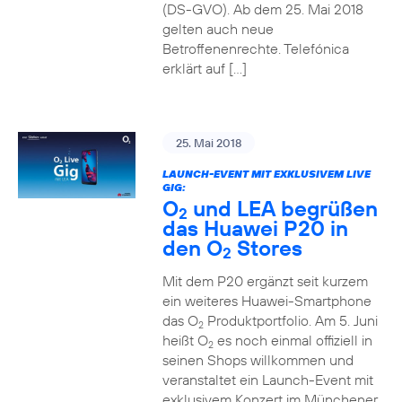
(DS-GVO). Ab dem 25. Mai 2018
gelten auch neue
Betroffenenrechte. Telefónica
erklärt auf […]
25. Mai 2018
LAUNCH-EVENT MIT EXKLUSIVEM LIVE
GIG:
O
und LEA begrüßen
2
das Huawei P20 in
den O
Stores
2
Mit dem P20 ergänzt seit kurzem
ein weiteres Huawei-Smartphone
das O
Produktportfolio. Am 5. Juni
2
heißt O
es noch einmal offiziell in
2
seinen Shops willkommen und
veranstaltet ein Launch-Event mit
exklusivem Konzert im Münchener