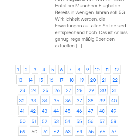
Hotel am Münchner Flughafen.
Bereits in wenigen Jahren soll 5G
Wirklichkeit werden, die
Erwartungen auf allen Seiten sind
entsprechend hoch. Das ist Anlass
genug, regelmäßig über den
aktuellen […]
1
2
3
4
5
6
7
8
9
10
11
12
13
14
15
16
17
18
19
20
21
22
23
24
25
26
27
28
29
30
31
32
33
34
35
36
37
38
39
40
41
42
43
44
45
46
47
48
49
50
51
52
53
54
55
56
57
58
59
60
61
62
63
64
65
66
67