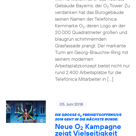
Gebäude Bayerns: der O
Tower. Zu
2
verdanken hat das Bürogebäude
seinen Namen der Telefónica
Kernmarke O
, deren Logo an der
2
20.000 Quadratmeter großen und
blaugrün schimmernden
Glasfassade prangt. Der markante
Turm am Georg-Brauchle-Ring mit
seinem modernen
Arbeitsplatzkonzept bietet nicht nur
rund 2.400 Arbeitsplätze für die
Telefónica Mitarbeiter in […]
05. Juni 2018
DIE GROSSE O
FREIHEITSOFFENSIVE
2
2018 GEHT IN DIE NÄCHSTE RUNDE:
Neue O
Kampagne
2
zeigt Vielseitigkeit