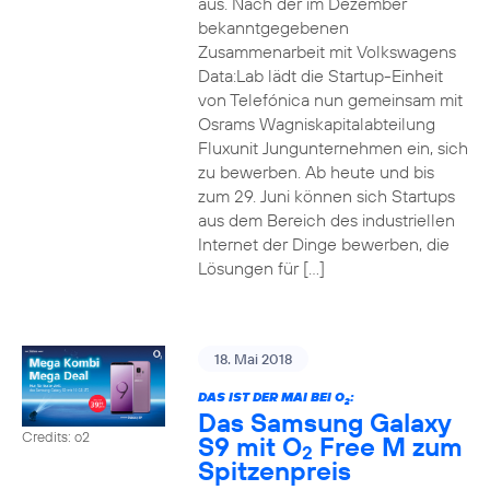
aus. Nach der im Dezember
bekanntgegebenen
Zusammenarbeit mit Volkswagens
Data:Lab lädt die Startup-Einheit
von Telefónica nun gemeinsam mit
Osrams Wagniskapitalabteilung
Fluxunit Jungunternehmen ein, sich
zu bewerben. Ab heute und bis
zum 29. Juni können sich Startups
aus dem Bereich des industriellen
Internet der Dinge bewerben, die
Lösungen für […]
18. Mai 2018
DAS IST DER MAI BEI O
:
2
Das Samsung Galaxy
Credits: o2
S9 mit O
Free M zum
2
Spitzenpreis