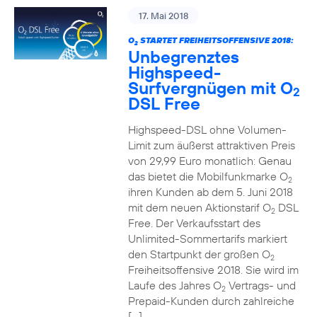
17. Mai 2018
O
STARTET FREIHEITSOFFENSIVE 2018:
2
Unbegrenztes
Highspeed-
Surfvergnügen mit O
2
DSL Free
Highspeed-DSL ohne Volumen-
Limit zum äußerst attraktiven Preis
von 29,99 Euro monatlich: Genau
das bietet die Mobilfunkmarke O
2
ihren Kunden ab dem 5. Juni 2018
mit dem neuen Aktionstarif O
DSL
2
Free. Der Verkaufsstart des
Unlimited-Sommertarifs markiert
den Startpunkt der großen O
2
Freiheitsoffensive 2018. Sie wird im
Laufe des Jahres O
Vertrags- und
2
Prepaid-Kunden durch zahlreiche
[…]