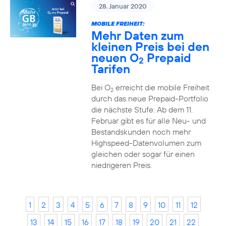
28. Januar 2020
MOBILE FREIHEIT:
Mehr Daten zum
kleinen Preis bei den
neuen O
Prepaid
2
Tarifen
Bei O
erreicht die mobile Freiheit
2
durch das neue Prepaid-Portfolio
die nächste Stufe: Ab dem 11.
Februar gibt es für alle Neu- und
Bestandskunden noch mehr
Highspeed-Datenvolumen zum
gleichen oder sogar für einen
niedrigeren Preis.
1
2
3
4
5
6
7
8
9
10
11
12
13
14
15
16
17
18
19
20
21
22