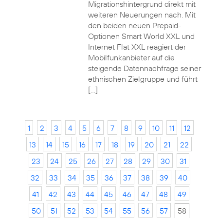
Migrationshintergrund direkt mit
weiteren Neuerungen nach. Mit
den beiden neuen Prepaid-
Optionen Smart World XXL und
Internet Flat XXL reagiert der
Mobilfunkanbieter auf die
steigende Datennachfrage seiner
ethnischen Zielgruppe und führt
[…]
1
2
3
4
5
6
7
8
9
10
11
12
13
14
15
16
17
18
19
20
21
22
23
24
25
26
27
28
29
30
31
32
33
34
35
36
37
38
39
40
41
42
43
44
45
46
47
48
49
50
51
52
53
54
55
56
57
58