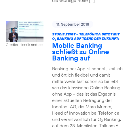
die wichtige Rolle […]
11. September 2018
STUDIE ZEIGT – TELEFÓNICA SETZT MIT
O
BANKING AUF TREND DER ZUKUNFT:
2
Mobile Banking
Credits: Henrik Andree
schließt zu Online
Banking auf
Banking per App ist schnell, zeitlich
und örtlich flexibel und damit
mittlerweile fast schon so beliebt
wie das klassische Online Banking
ohne App – das ist das Ergebnis
einer aktuellen Befragung der
Innofact AG, die Marc Mumm,
Head of Innovation bei Telefonica
und verantwortlich für O
Banking,
2
auf dem 28. Mobilisten-Talk am 6.