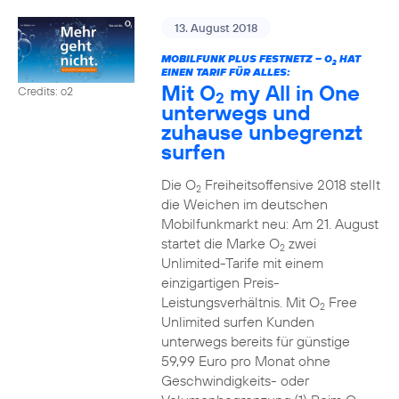
13. August 2018
MOBILFUNK PLUS FESTNETZ – O
HAT
2
EINEN TARIF FÜR ALLES:
Mit O
my All in One
Credits: o2
2
unterwegs und
zuhause unbegrenzt
surfen
Die O
Freiheitsoffensive 2018 stellt
2
die Weichen im deutschen
Mobilfunkmarkt neu: Am 21. August
startet die Marke O
zwei
2
Unlimited-Tarife mit einem
einzigartigen Preis-
Leistungsverhältnis. Mit O
Free
2
Unlimited surfen Kunden
unterwegs bereits für günstige
59,99 Euro pro Monat ohne
Geschwindigkeits- oder