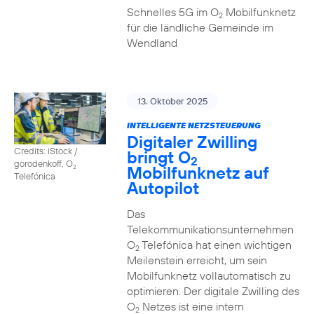
Schnelles 5G im O
Mobilfunknetz
2
für die ländliche Gemeinde im
Wendland
13. Oktober 2025
INTELLIGENTE NETZSTEUERUNG
Digitaler Zwilling
Credits: iStock /
bringt O
2
gorodenkoff, O
Mobilfunknetz auf
2
Telefónica
Autopilot
Das
Telekommunikationsunternehmen
O
Telefónica hat einen wichtigen
2
Meilenstein erreicht, um sein
Mobilfunknetz vollautomatisch zu
optimieren. Der digitale Zwilling des
O
Netzes ist eine intern
2