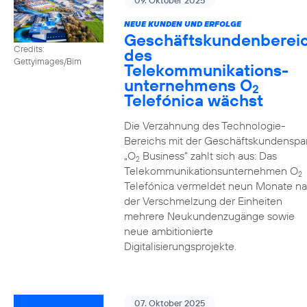
09. Oktober 2025
NEUE KUNDEN UND ERFOLGE
Geschäftskundenberei
Credits:
des
Gettyimages/Bim
Telekommunikations­
unternehmens O
2
Telefónica wächst
Die Verzahnung des Technologie-
Bereichs mit der Geschäftskundenspa
„O
Business” zahlt sich aus: Das
2
Telekommunikationsunternehmen O
2
Telefónica vermeldet neun Monate n
der Verschmelzung der Einheiten
mehrere Neukundenzugänge sowie
neue ambitionierte
Digitalisierungsprojekte.
07. Oktober 2025