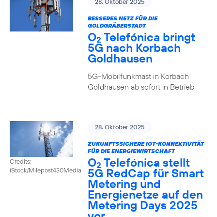
28. Oktober 2025
BESSERES NETZ FÜR DIE
GOLDGRÄBERSTADT
O
Telefónica bringt
2
5G nach Korbach
Goldhausen
5G-Mobilfunkmast in Korbach
Goldhausen ab sofort in Betrieb
28. Oktober 2025
ZUKUNFTSSICHERE IOT-KONNEKTIVITÄT
FÜR DIE ENERGIEWIRTSCHAFT
O
Telefónica stellt
Credits:
2
5G RedCap für Smart
iStock/Milepost430Media
Metering und
Energienetze auf den
Metering Days 2025
vor