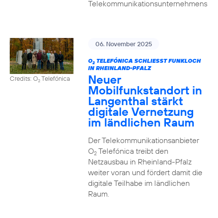
Telekommunikationsunternehmens
06. November 2025
O
TELEFÓNICA SCHLIESST FUNKLOCH I
2
N RHEINLAND-PFALZ
Neuer
Credits: O
Telefónica
2
Mobilfunkstandort in
Langenthal stärkt
digitale Vernetzung
im ländlichen Raum
Der Telekommunikationsanbieter
O
Telefónica treibt den
2
Netzausbau in Rheinland-Pfalz
weiter voran und fördert damit die
digitale Teilhabe im ländlichen
Raum.