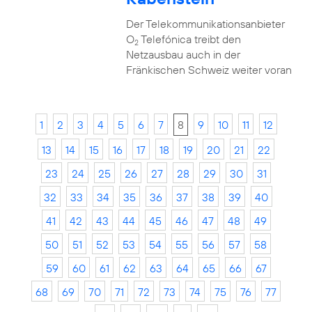
Der Telekommunikationsanbieter
O
Telefónica treibt den
2
Netzausbau auch in der
Fränkischen Schweiz weiter voran
1
2
3
4
5
6
7
8
9
10
11
12
13
14
15
16
17
18
19
20
21
22
23
24
25
26
27
28
29
30
31
32
33
34
35
36
37
38
39
40
41
42
43
44
45
46
47
48
49
50
51
52
53
54
55
56
57
58
59
60
61
62
63
64
65
66
67
68
69
70
71
72
73
74
75
76
77