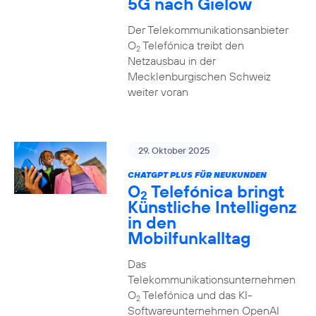
5G nach Gielow
Der Telekommunikationsanbieter
O
Telefónica treibt den
2
Netzausbau in der
Mecklenburgischen Schweiz
weiter voran
29. Oktober 2025
CHATGPT PLUS FÜR NEUKUNDEN
O
Telefónica bringt
2
Künstliche Intelligenz
in den
Mobilfunkalltag
Das
Telekommunikationsunternehmen
O
Telefónica und das KI-
2
Softwareunternehmen OpenAI