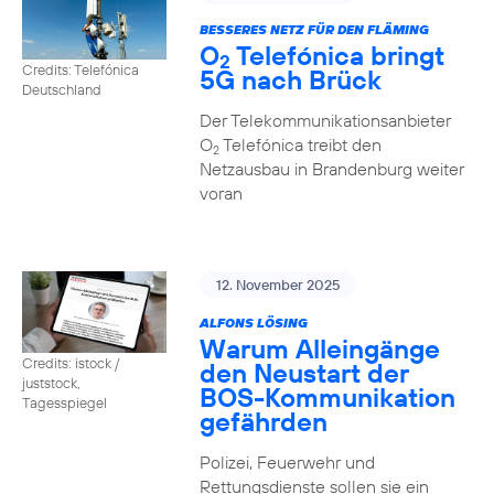
BESSERES NETZ FÜR DEN FLÄMING
O
Telefónica bringt
2
Credits: Telefónica
5G nach Brück
Deutschland
Der Telekommunikationsanbieter
O
Telefónica treibt den
2
Netzausbau in Brandenburg weiter
voran
12. November 2025
ALFONS LÖSING
Warum Alleingänge
Credits: istock /
den Neustart der
juststock,
BOS-Kommunikation
Tagesspiegel
gefährden
Polizei, Feuerwehr und
Rettungsdienste sollen sie ein