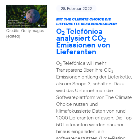
28. Februar 2022
MIT THE CLIMATE CHOICE DIE
LIEFERKETTE DEKARBONISIEREN:
O
Telefónica
Credits: Gettyimages
2
analysiert CO
(edited)
2
Emissionen von
Lieferanten
O
Telefónica will mehr
2
Transparenz über ihre CO
2
Emissionen entlang der Lieferkette,
also im Scope 3, schaffen. Dazu
wird das Unternehmen die
Softwareplattform von The Climate
Choice nutzen und
klimafokussierte Daten von rund
1.000 Lieferanten erfassen. Die Top
50 Lieferanten werden darüber
hinaus eingeladen, ein
softwaregestütztes Klima-Rating