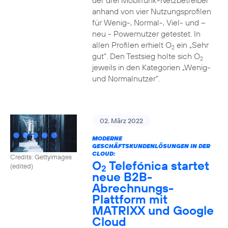
der drei Mobilfunk-Netzbetreiber
anhand von vier Nutzungsprofilen
für Wenig-, Normal-, Viel- und –
neu - Powernutzer getestet. In
allen Profilen erhielt O
ein „Sehr
2
gut“. Den Testsieg holte sich O
2
jeweils in den Kategorien „Wenig-
und Normalnutzer“.
02. März 2022
MODERNE
GESCHÄFTSKUNDENLÖSUNGEN IN DER
CLOUD:
Credits: Gettyimages
O
Telefónica startet
(edited)
2
neue B2B-
Abrechnungs-
Plattform mit
MATRIXX und Google
Cloud