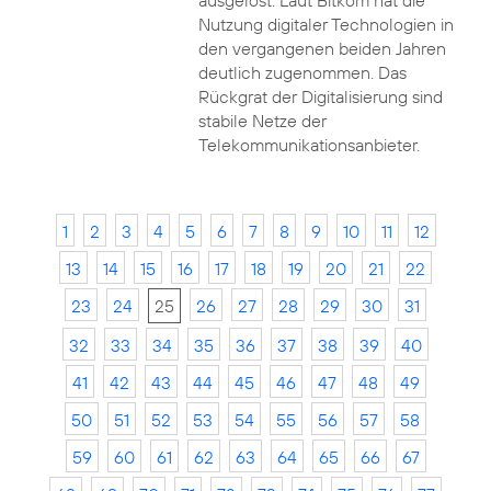
ausgelöst. Laut Bitkom hat die
Nutzung digitaler Technologien in
den vergangenen beiden Jahren
deutlich zugenommen. Das
Rückgrat der Digitalisierung sind
stabile Netze der
Telekommunikationsanbieter.
1
2
3
4
5
6
7
8
9
10
11
12
13
14
15
16
17
18
19
20
21
22
23
24
25
26
27
28
29
30
31
32
33
34
35
36
37
38
39
40
41
42
43
44
45
46
47
48
49
50
51
52
53
54
55
56
57
58
59
60
61
62
63
64
65
66
67