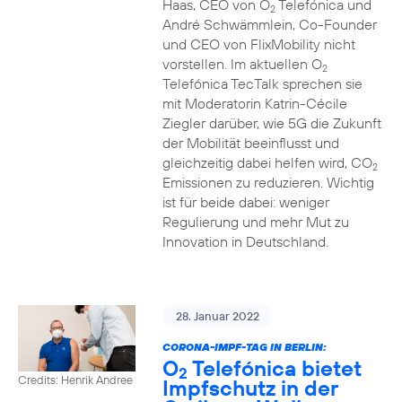
Haas, CEO von O
Telefónica und
2
André Schwämmlein, Co-Founder
und CEO von FlixMobility nicht
vorstellen. Im aktuellen O
2
Telefónica TecTalk sprechen sie
mit Moderatorin Katrin-Cécile
Ziegler darüber, wie 5G die Zukunft
der Mobilität beeinflusst und
gleichzeitig dabei helfen wird, CO
2
Emissionen zu reduzieren. Wichtig
ist für beide dabei: weniger
Regulierung und mehr Mut zu
Innovation in Deutschland.
28. Januar 2022
CORONA-IMPF-TAG IN BERLIN:
O
Telefónica bietet
2
Credits: Henrik Andree
Impfschutz in der