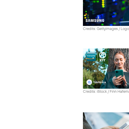
Credits: Gettyimages / Log
Credits: iStock / Finn Hafe