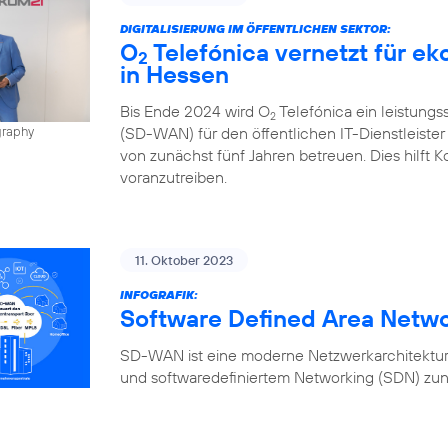
DIGITALISIERUNG IM ÖFFENTLICHEN SEKTOR:
O
Telefónica vernetzt für e
2
in Hessen
Bis Ende 2024 wird O
Telefónica ein leistung
2
(SD-WAN) für den öffentlichen IT-Dienstleiste
graphy
von zunächst fünf Jahren betreuen. Dies hilft K
voranzutreiben.
11. Oktober 2023
INFOGRAFIK:
Software Defined Area Netw
SD-WAN ist eine moderne Netzwerkarchitektur,
und softwaredefiniertem Networking (SDN) zun