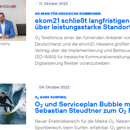
11. Oktober 2023
SD-WAN FÜR HESSISCHE KOMMUNEN:
ekom21 schließt langfristigen
über leistungsstarke Stando
O
Telefónica, einer der führenden Anbieter v
2
Deutschland, und die ekom21, Hessens größter 
graphy
Vertrag über die Implementierung und Betreu
(SD-WAN) für hessische Kommunalverwaltungen
Digitalisierung flexibel voranzutreiben.
04. Oktober 2023
O
GOES SURFING:
2
O
und Serviceplan Bubble m
2
Sebastian Steudtner zum O
2
Neuer Erlebnisbereich für die Marke O
: Neben
2
Sportbereich, beim Surfen, erfahrbar. O
geht ei
2