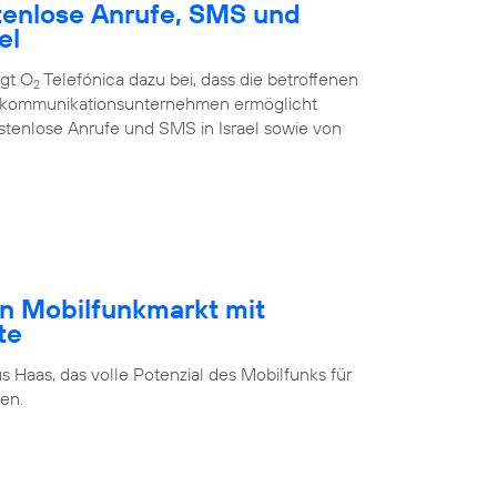
tenlose Anrufe, SMS und
el
ägt O
Telefónica dazu bei, dass die betroffenen
2
ekommunikations­unternehmen ermöglicht
stenlose Anrufe und SMS in Israel sowie von
n Mobilfunkmarkt mit
te
s Haas, das volle Potenzial des Mobilfunks für
en.