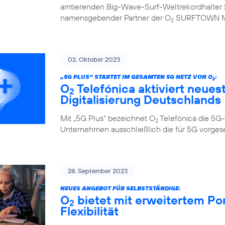
amtierenden Big-Wave-Surf-Weltrekordhalter S
namensgebender Partner der O
SURFTOWN 
2
02. Oktober 2023
„5G PLUS“ STARTET IM GESAMTEN 5G NETZ VON O
:
2
O
Telefónica aktiviert neues
2
Digitalisierung Deutschlands
Mit „5G Plus“ bezeichnet O
Telefónica die 5G-
2
Unternehmen ausschließlich die für 5G vorge
28. September 2023
NEUES ANGEBOT FÜR SELBSTSTÄNDIGE:
O
bietet mit erweitertem Po
2
Flexibilität