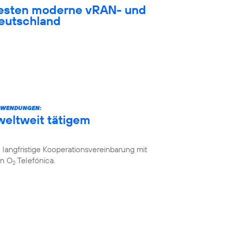
testen moderne vRAN- und
eutschland
ANWENDUNGEN:
weltweit tätigem
langfristige Kooperationsvereinbarung mit
on O
Telefónica.
2