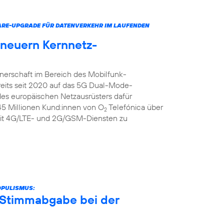
ARE-UPGRADE FÜR DATENVERKEHR IM LAUFENDEN
rneuern Kernnetz-
tnerschaft im Bereich des Mobilfunk-
reits seit 2020 auf das 5G Dual-Mode-
 des europäischen Netzausrüsters dafür
 45 Millionen Kund:innen von O
Telefónica über
2
it 4G/LTE- und 2G/GSM-Diensten zu
OPULISMUS:
r Stimmabgabe bei der