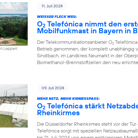
11. Juli 2024
WEISSER FLECK WEG:
O
Telefónica nimmt den erst
2
Mobilfunkmast in Bayern in B
Der Telekommunikationsanbieter O
Telefónica
2
Betrieb genommen, der komplett unabhängig vo
in Leppert
Sindlbach, im Landkreis Neumarkt in der Oberp
Biomethanol-Brennstoffzellen den neu errichte
09. Juli 2024
MEHR NETZ, MEHR KIRMESSPASS:
O
Telefónica stärkt Netzabd
2
Rheinkirmes
Die Düsseldorfer Rheinkirmes steht vor der Tü
Telefónica sorgt mit speziellen Netzausbaumaß
bis 21. Juli 2024 von einem erstklassigen Mobilf