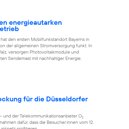
en energieautarken
etrieb
 hat den ersten Mobilfunkstandort Bayerns in
n der allgemeinen Stromversorgung funkt. In
falz, versorgen Photovoltaikmodule und
ten Sendemast mit nachhaltiger Energie.
eckung für die Düsseldorfer
r – und der Telekommunikationsanbieter O
2
nahmen dafür, dass die Besucher:innen vom 12.
unknetz profitieren.