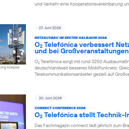
und Verkehr eine Kooperationsvereinbarung un
27. Juni 2024
NETZAUSBAU IM ERSTEN HALBJAHR 2024:
O
Telefónica verbessert Net
2
und bei Großveranstaltungen
O
Telefónica sorgt mit rund 3250 Ausbaumaßn
2
deutschlandweit besseres Mobilfunknetz. Gleich
nning Koepke
Telekommunikationsanbieter gezielt auf Großv
20. Juni 2024
CONNECT CONFERENCE 2024:
O
Telefónica stellt Technik-
2
Das Fachmagazin connect lädt jährlich zum Br