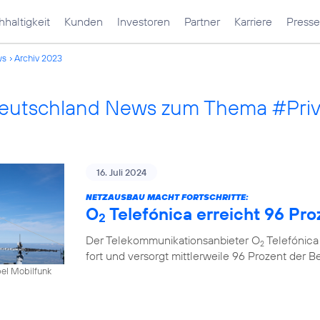
haltigkeit
Kunden
Investoren
Partner
Karriere
Presse
ws
Archiv 2023
Deutschland News zum Thema #Pri
16. Juli 2024
NETZAUSBAU MACHT FORTSCHRITTE:
O
Telefónica erreicht 96 Pr
2
Der Telekommunikationsanbieter O
Telefónica
2
fort und versorgt mittlerweile 96 Prozent der 
bel Mobilfunk