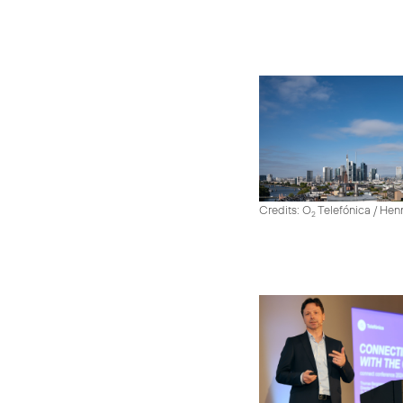
Credits: O
Telefónica / He
2