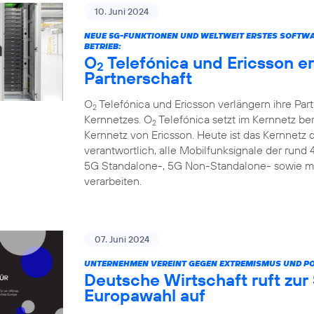
10. Juni 2024
NEUE 5G-FUNKTIONEN UND WELTWEIT ERSTES SOFTW
BETRIEB:
O
Telefónica und Ericsson e
2
Partnerschaft
O
Telefónica und Ericsson verlängern ihre Par
2
Kernnetzes. O
Telefónica setzt im Kernnetz be
2
Kernnetz von Ericsson. Heute ist das Kernnetz
verantwortlich, alle Mobilfunksignale der rund
5G Standalone-, 5G Non-Standalone- sowie m
verarbeiten.
07. Juni 2024
UNTERNEHMEN VEREINT GEGEN EXTREMISMUS UND P
Deutsche Wirtschaft ruft zu
Europawahl auf