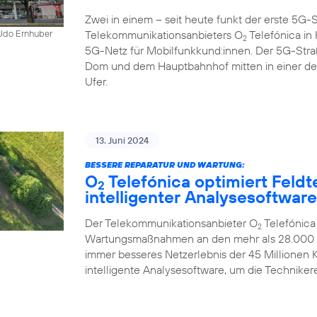
Zwei in einem – seit heute funkt der erste 5
Telekommunikationsanbieters O
Telefónica in K
 Udo Ernhuber
2
5G-Netz für Mobilfunkkund:innen. Der 5G-Str
Dom und dem Hauptbahnhof mitten in einer d
Ufer.
13. Juni 2024
BESSERE REPARATUR UND WARTUNG:
O
Telefónica optimiert Feldt
2
intelligenter Analysesoftware
Der Telekommunikationsanbieter O
Telefónica
2
Wartungsmaßnahmen an den mehr als 28.000 Mo
immer besseres Netzerlebnis der 45 Millionen
intelligente Analysesoftware, um die Technikere