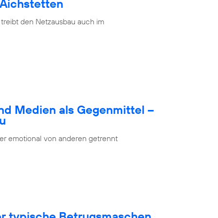
 Aichstetten
 treibt den Netzausbau auch im
nd Medien als Gegenmittel –
bu
oder emotional von anderen getrennt
ber typische Betrugsmaschen