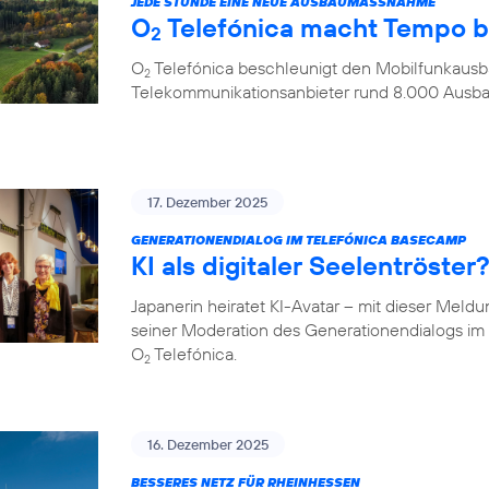
JEDE STUNDE EINE NEUE AUSBAUMASSNAHME
O
Telefónica macht Tempo 
2
O
Telefónica beschleunigt den Mobilfunkausba
2
Telekommunikationsanbieter rund 8.000 Aus
17. Dezember 2025
GENERATIONENDIALOG IM TELEFÓNICA BASECAMP
KI als digitaler Seelentröste
Japanerin heiratet KI-Avatar – mit dieser Meld
seiner Moderation des Generationendialogs 
O
Telefónica.
2
16. Dezember 2025
BESSERES NETZ FÜR RHEINHESSEN