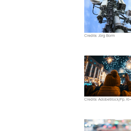
Credits: Jörg Borm
Credits: AdobeStock/Pp, KI-