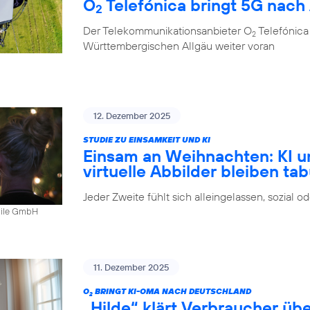
O
Telefónica bringt 5G nach
2
Der Telekommunikationsanbieter O
Telefónica
2
Württembergischen Allgäu weiter voran
12. Dezember 2025
STUDIE ZU EINSAMKEIT UND KI
Einsam an Weihnachten: KI u
virtuelle Abbilder bleiben ta
Jeder Zweite fühlt sich alleingelassen, sozial 
bile GmbH
11. Dezember 2025
O
BRINGT KI-OMA NACH DEUTSCHLAND
2
„Hilde“ klärt Verbraucher ü