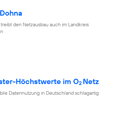
 Dohna
 treibt den Netzausbau auch im Landkreis
an
ester-Höchstwerte im O
Netz
2
ile Datennutzung in Deutschland schlagartig