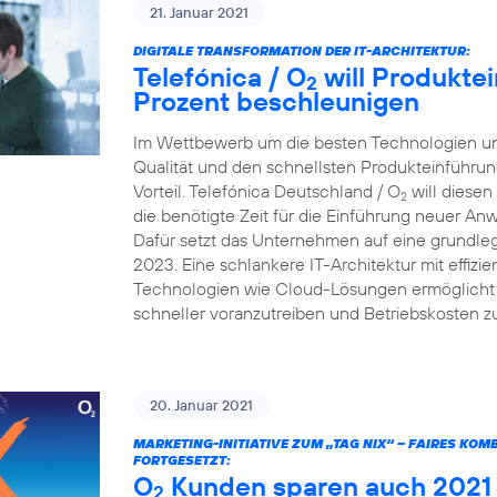
21. Januar 2021
DIGITALE TRANSFORMATION DER IT-ARCHITEKTUR:
Telefónica / O
will Produkte
2
Prozent beschleunigen
Im Wettbewerb um die besten Technologien und
Qualität und den schnellsten Produkteinführun
Vorteil. Telefónica Deutschland / O
will diesen
2
die benötigte Zeit für die Einführung neuer A
Dafür setzt das Unternehmen auf eine grundleg
2023. Eine schlankere IT-Architektur mit effiz
Technologien wie Cloud-Lösungen ermöglicht e
schneller voranzutreiben und Betriebskosten z
20. Januar 2021
MARKETING-INITIATIVE ZUM „TAG NIX“ – FAIRES KO
FORTGESETZT:
O
Kunden sparen auch 2021 v
2