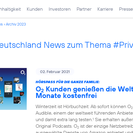
haltigkeit
Kunden
Investoren
Partner
Karriere
Presse
ws
Archiv 2023
Deutschland News zum Thema #Pri
02. Februar 2021
HÖRSPASS FÜR DIE GANZE FAMILIE:
O
Kunden genießen die Welt 
2
Monate kostenfrei
Winterzeit ist Hörbuchzeit: Ab sofort können O
2
Audible, einem der weltweit führenden Anbiete
und damit extra lang testen.
Sie erhalten auße
1
Original Podcasts. O
ist der einzige Netzbetre
2
ausgewählte Dienste von Amazon anbietet und 