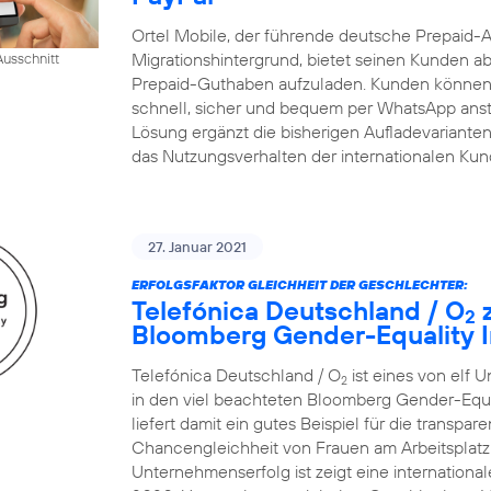
Ortel Mobile, der führende deutsche Prepaid-
Migrationshintergrund, bietet seinen Kunden ab
usschnitt
Prepaid-Guthaben aufzuladen. Kunden können 
schnell, sicher und bequem per WhatsApp ansto
Lösung ergänzt die bisherigen Aufladevarianten 
das Nutzungsverhalten der internationalen Ku
27. Januar 2021
ERFOLGSFAKTOR GLEICHHEIT DER GESCHLECHTER:
Telefónica Deutschland / O
z
2
Bloomberg Gender-Equality I
Telefónica Deutschland / O
ist eines von elf 
2
in den viel beachteten Bloomberg Gender-Equ
liefert damit ein gutes Beispiel für die transp
Chancengleichheit von Frauen am Arbeitsplatz.
Unternehmenserfolg ist zeigt eine internatio