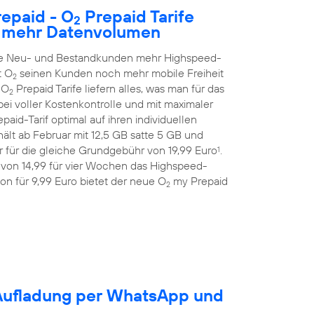
epaid - O
Prepaid Tarife
2
h mehr Datenvolumen
alle Neu- und Bestandkunden mehr Highspeed-
t O
seinen Kunden noch mehr mobile Freiheit
2
 O
Prepaid Tarife liefern alles, was man für das
2
ei voller Kostenkontrolle und mit maximaler
aid-Tarif optimal auf ihren individuellen
ält ab Februar mit 12,5 GB satte 5 GB und
 für die gleiche Grundgebühr von 19,99 Euro
.
1
 von 14,99 für vier Wochen das Highspeed-
on für 9,99 Euro bietet der neue O
my Prepaid
2
-Aufladung per WhatsApp und