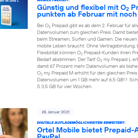
Günstig und flexibel mit O
Pr
2
punkten ab Februar mit noc
Bei O
Prepaid gibt es ab dem 2. Februar für 
2
Datenvolumen zum gleichen Preis. Damit biete
beim Streamen, Surfen und Gamen. Die neuen
mobile Leben braucht: Ohne Vertragsbindung, b
Flexibilität können O
Prepaid-Kunden ihren Prep
2
Bedarf abstimmen. Der Tarif O
my Prepaid L erh
2
damit 67 Prozent mehr Datenvolumen als bisher
O
my Prepaid M erhöht für den gleichen Preis
2
Datenvolumen um 1 GB mehr auf 6,5 GB
. Sch
1,3
S 3,5 GB für vier Wochen.
28. Januar 2021
DIGITALE AUFLADEMÖGLICHKEITEN ERWEITERT:
Ortel Mobile bietet Prepaid
PayPal