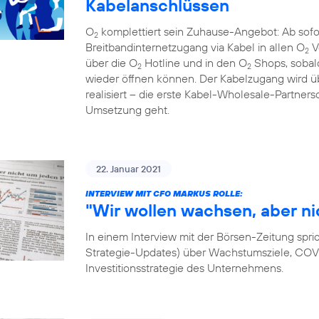
Kabelanschlüssen
O
komplettiert sein Zuhause-Angebot: Ab sof
2
Breitbandinternetzugang via Kabel in allen O
V
2
über die O
Hotline und in den O
Shops, sobal
2
2
wieder öffnen können. Der Kabelzugang wird
realisiert – die erste Kabel-Wholesale-Partnersc
Umsetzung geht.
22. Januar 2021
INTERVIEW MIT CFO MARKUS ROLLE:
"Wir wollen wachsen, aber ni
In einem Interview mit der Börsen-Zeitung spri
Strategie-Updates) über Wachstumsziele, COVID
Investitionsstrategie des Unternehmens.