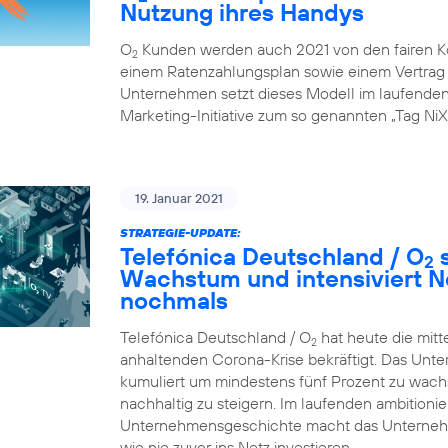
Nutzung ihres Handys
O
Kunden werden auch 2021 von den fairen K
2
einem Ratenzahlungsplan sowie einem Vertrag ü
Unternehmen setzt dieses Modell im laufenden G
Marketing-Initiative zum so genannten „Tag NiX
19. Januar 2021
STRATEGIE-UPDATE:
Telefónica Deutschland / O
s
2
Wachstum und intensiviert N
nochmals
Telefónica Deutschland / O
hat heute die mitt
2
anhaltenden Corona-Krise bekräftigt. Das Unte
kumuliert um mindestens fünf Prozent zu wachsen
nachhaltig zu steigern. Im laufenden ambition
Unternehmensgeschichte macht das Unternehme
wie nie zuvor ins Netz investieren.