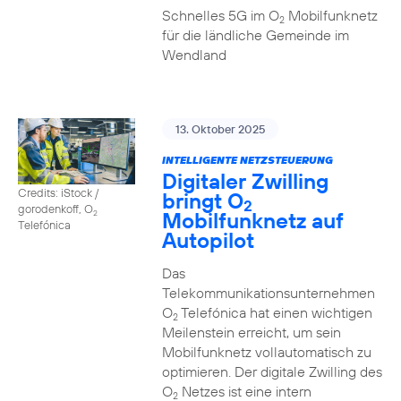
Schnelles 5G im O
Mobilfunknetz
2
für die ländliche Gemeinde im
Wendland
13. Oktober 2025
INTELLIGENTE NETZSTEUERUNG
Digitaler Zwilling
Credits: iStock /
bringt O
2
gorodenkoff, O
Mobilfunknetz auf
2
Telefónica
Autopilot
Das
Telekommunikationsunternehmen
O
Telefónica hat einen wichtigen
2
Meilenstein erreicht, um sein
Mobilfunknetz vollautomatisch zu
optimieren. Der digitale Zwilling des
O
Netzes ist eine intern
2