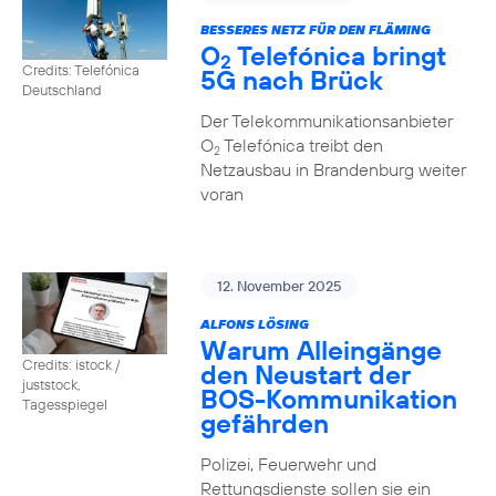
BESSERES NETZ FÜR DEN FLÄMING
O
Telefónica bringt
2
Credits: Telefónica
5G nach Brück
Deutschland
Der Telekommunikationsanbieter
O
Telefónica treibt den
2
Netzausbau in Brandenburg weiter
voran
12. November 2025
ALFONS LÖSING
Warum Alleingänge
Credits: istock /
den Neustart der
juststock,
BOS-Kommunikation
Tagesspiegel
gefährden
Polizei, Feuerwehr und
Rettungsdienste sollen sie ein