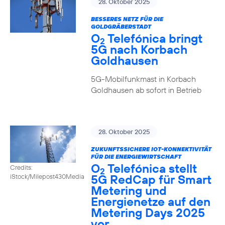
28. Oktober 2025
BESSERES NETZ FÜR DIE
GOLDGRÄBERSTADT
O
Telefónica bringt
2
5G nach Korbach
Goldhausen
5G-Mobilfunkmast in Korbach
Goldhausen ab sofort in Betrieb
28. Oktober 2025
ZUKUNFTSSICHERE IOT-KONNEKTIVITÄT
FÜR DIE ENERGIEWIRTSCHAFT
O
Telefónica stellt
Credits:
2
5G RedCap für Smart
iStock/Milepost430Media
Metering und
Energienetze auf den
Metering Days 2025
vor