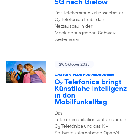
5G nach Gielow
Der Telekommunikationsanbieter
O
Telefónica treibt den
2
Netzausbau in der
Mecklenburgischen Schweiz
weiter voran
29. Oktober 2025
CHATGPT PLUS FÜR NEUKUNDEN
O
Telefónica bringt
2
Künstliche Intelligenz
in den
Mobilfunkalltag
Das
Telekommunikationsunternehmen
O
Telefónica und das KI-
2
Softwareunternehmen OpenAI