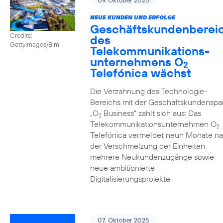
09. Oktober 2025
NEUE KUNDEN UND ERFOLGE
Geschäftskundenberei
Credits:
des
Gettyimages/Bim
Telekommunikations­
unternehmens O
2
Telefónica wächst
Die Verzahnung des Technologie-
Bereichs mit der Geschäftskundenspa
„O
Business” zahlt sich aus: Das
2
Telekommunikationsunternehmen O
2
Telefónica vermeldet neun Monate n
der Verschmelzung der Einheiten
mehrere Neukundenzugänge sowie
neue ambitionierte
Digitalisierungsprojekte.
07. Oktober 2025