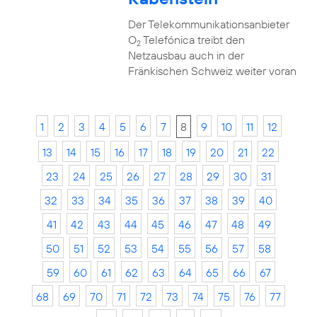
Der Telekommunikationsanbieter
O
Telefónica treibt den
2
Netzausbau auch in der
Fränkischen Schweiz weiter voran
1
2
3
4
5
6
7
8
9
10
11
12
13
14
15
16
17
18
19
20
21
22
23
24
25
26
27
28
29
30
31
32
33
34
35
36
37
38
39
40
41
42
43
44
45
46
47
48
49
50
51
52
53
54
55
56
57
58
59
60
61
62
63
64
65
66
67
68
69
70
71
72
73
74
75
76
77