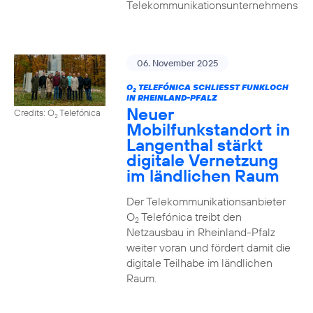
Telekommunikationsunternehmens
06. November 2025
O
TELEFÓNICA SCHLIESST FUNKLOCH I
2
N RHEINLAND-PFALZ
Neuer
Credits: O
Telefónica
2
Mobilfunkstandort in
Langenthal stärkt
digitale Vernetzung
im ländlichen Raum
Der Telekommunikationsanbieter
O
Telefónica treibt den
2
Netzausbau in Rheinland-Pfalz
weiter voran und fördert damit die
digitale Teilhabe im ländlichen
Raum.