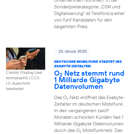
Unternehmen nominiert. In der
Sonderpreiskategorie „CSR und
Digitalisierung“ ist Telefónica einer
von fünf Kandidaten für den
begehrten Preis.
23. Januar 2020
DEUTSCHER MOBILFUNK STARTET INS
EXABYTE-ZEITALTER:
O
Netz stemmt rund
Credits: Pixabay User
2
1 Milliarde Gigabyte
terimakasih0
|
CC0
1.0, Ausschnitt
Datenvolumen
bearbeitet
Das O
Netz eröffnet das Exabyte-
2
Zeitalter im deutschen Mobilfunk:
In den vergangenen zwölf
Monaten schickten Kunden fast 1
Milliarde Gigabyte Datenvolumen
durch das O
Mobilfunknetz. Das
2