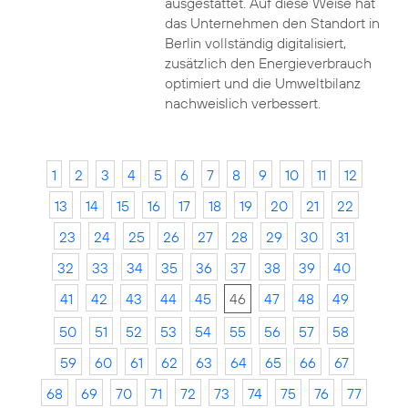
ausgestattet. Auf diese Weise hat
das Unternehmen den Standort in
Berlin vollständig digitalisiert,
zusätzlich den Energieverbrauch
optimiert und die Umweltbilanz
nachweislich verbessert.
1
2
3
4
5
6
7
8
9
10
11
12
13
14
15
16
17
18
19
20
21
22
23
24
25
26
27
28
29
30
31
32
33
34
35
36
37
38
39
40
41
42
43
44
45
46
47
48
49
50
51
52
53
54
55
56
57
58
59
60
61
62
63
64
65
66
67
68
69
70
71
72
73
74
75
76
77