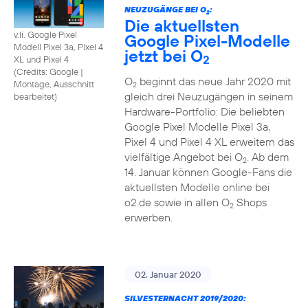
NEUZUGÄNGE BEI O
:
2
Die aktuellsten
v.li. Google Pixel
Google Pixel-Modelle
Modell Pixel 3a, Pixel 4
jetzt bei O
2
XL und Pixel 4
(
Credits: Google
|
O
beginnt das neue Jahr 2020 mit
Montage, Ausschnitt
2
gleich drei Neuzugängen in seinem
bearbeitet
)
Hardware-Portfolio: Die beliebten
Google Pixel Modelle Pixel 3a,
Pixel 4 und Pixel 4 XL erweitern das
vielfältige Angebot bei O
. Ab dem
2
14. Januar können Google-Fans die
aktuellsten Modelle online bei
o2.de sowie in allen O
Shops
2
erwerben.
02. Januar 2020
SILVESTERNACHT 2019/2020: