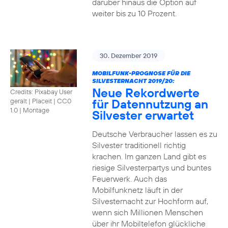
darüber hinaus die Option auf
weiter bis zu 10 Prozent.
30. Dezember 2019
MOBILFUNK-PROGNOSE FÜR DIE
SILVESTERNACHT 2019/20:
Neue Rekordwerte
Credits: Pixabay User
für Datennutzung an
geralt | Placeit
|
CC0
1.0 | Montage
Silvester erwartet
Deutsche Verbraucher lassen es zu
Silvester traditionell richtig
krachen. Im ganzen Land gibt es
riesige Silvesterpartys und buntes
Feuerwerk. Auch das
Mobilfunknetz läuft in der
Silvesternacht zur Hochform auf,
wenn sich Millionen Menschen
über ihr Mobiltelefon glückliche