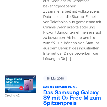
aus. Nach der im Dezember
bekanntgegebenen
Zusammenarbeit mit Volkswagens
Data:Lab lädt die Startup-Einheit
von Telefónica nun gemeinsam mit
Osrams Wagniskapitalabteilung
Fluxunit Jungunternehmen ein, sich
zu bewerben. Ab heute und bis
zum 29. Juni können sich Startups
aus dem Bereich des industriellen
Internet der Dinge bewerben, die
Lösungen für […]
18. Mai 2018
DAS IST DER MAI BEI O
:
2
Das Samsung Galaxy
Credits: o2
S9 mit O
Free M zum
2
Spitzenpreis