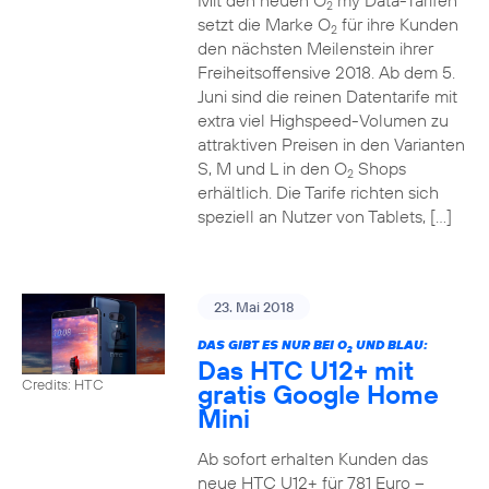
Mit den neuen O
my Data-Tarifen
2
setzt die Marke O
für ihre Kunden
2
den nächsten Meilenstein ihrer
Freiheitsoffensive 2018. Ab dem 5.
Juni sind die reinen Datentarife mit
extra viel Highspeed-Volumen zu
attraktiven Preisen in den Varianten
S, M und L in den O
Shops
2
erhältlich. Die Tarife richten sich
speziell an Nutzer von Tablets, […]
23. Mai 2018
DAS GIBT ES NUR BEI O
UND BLAU:
2
Das HTC U12+ mit
Credits: HTC
gratis Google Home
Mini
Ab sofort erhalten Kunden das
neue HTC U12+ für 781 Euro –