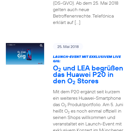
(DS-GVO). Ab dem 25. Mai 2018
gelten auch neue
Betroffenenrechte. Telefónica
erklärt auf […]
25. Mai 2018
LAUNCH-EVENT MIT EXKLUSIVEM LIVE
GIG:
O
und LEA begrüßen
2
das Huawei P20 in
den O
Stores
2
Mit dem P20 ergänzt seit kurzem
ein weiteres Huawei-Smartphone
das O
Produktportfolio. Am 5. Juni
2
heißt O
es noch einmal offiziell in
2
seinen Shops willkommen und
veranstaltet ein Launch-Event mit
exklusivem Konzert im Münchener