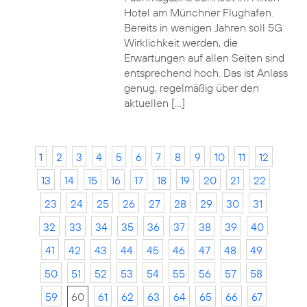
Hotel am Münchner Flughafen.
Bereits in wenigen Jahren soll 5G
Wirklichkeit werden, die
Erwartungen auf allen Seiten sind
entsprechend hoch. Das ist Anlass
genug, regelmäßig über den
aktuellen […]
1
2
3
4
5
6
7
8
9
10
11
12
13
14
15
16
17
18
19
20
21
22
23
24
25
26
27
28
29
30
31
32
33
34
35
36
37
38
39
40
41
42
43
44
45
46
47
48
49
50
51
52
53
54
55
56
57
58
59
60
61
62
63
64
65
66
67