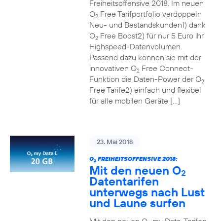
Freiheitsoffensive 2018. Im neuen
O
Free Tarifportfolio verdoppeln
2
Neu- und Bestandskunden1) dank
O
Free Boost2) für nur 5 Euro ihr
2
Highspeed-Datenvolumen.
Passend dazu können sie mit der
innovativen O
Free Connect-
2
Funktion die Daten-Power der O
2
Free Tarife2) einfach und flexibel
für alle mobilen Geräte […]
23. Mai 2018
O
FREIHEITSOFFENSIVE 2018:
2
Mit den neuen O
2
Datentarifen
unterwegs nach Lust
und Laune surfen