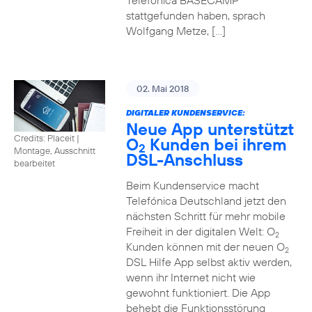
Telefónica BASECAMP
stattgefunden haben, sprach
Wolfgang Metze, […]
02. Mai 2018
DIGITALER KUNDENSERVICE:
Neue App unterstützt
Credits: Placeit
|
O
Kunden bei ihrem
2
Montage, Ausschnitt
DSL-Anschluss
bearbeitet
Beim Kundenservice macht
Telefónica Deutschland jetzt den
nächsten Schritt für mehr mobile
Freiheit in der digitalen Welt: O
2
Kunden können mit der neuen O
2
DSL Hilfe App selbst aktiv werden,
wenn ihr Internet nicht wie
gewohnt funktioniert. Die App
behebt die Funktionsstörung