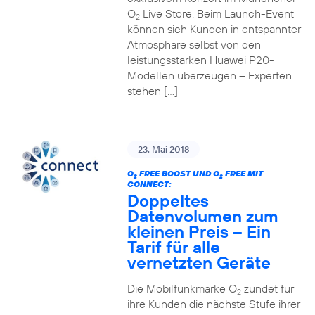
O
Live Store. Beim Launch-Event
2
können sich Kunden in entspannter
Atmosphäre selbst von den
leistungsstarken Huawei P20-
Modellen überzeugen – Experten
stehen […]
23. Mai 2018
O
FREE BOOST UND O
FREE MIT
2
2
CONNECT:
Doppeltes
Datenvolumen zum
kleinen Preis – Ein
Tarif für alle
vernetzten Geräte
Die Mobilfunkmarke O
zündet für
2
ihre Kunden die nächste Stufe ihrer