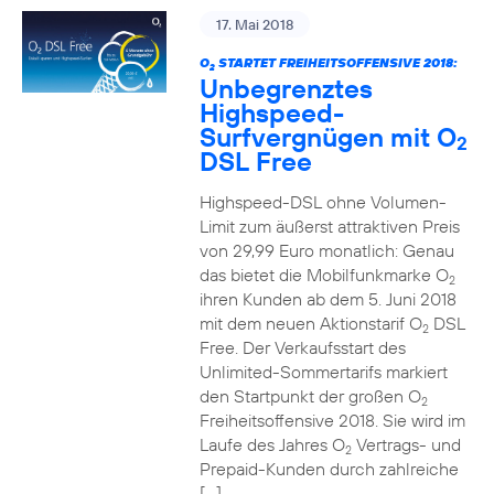
17. Mai 2018
O
STARTET FREIHEITSOFFENSIVE 2018:
2
Unbegrenztes
Highspeed-
Surfvergnügen mit O
2
DSL Free
Highspeed-DSL ohne Volumen-
Limit zum äußerst attraktiven Preis
von 29,99 Euro monatlich: Genau
das bietet die Mobilfunkmarke O
2
ihren Kunden ab dem 5. Juni 2018
mit dem neuen Aktionstarif O
DSL
2
Free. Der Verkaufsstart des
Unlimited-Sommertarifs markiert
den Startpunkt der großen O
2
Freiheitsoffensive 2018. Sie wird im
Laufe des Jahres O
Vertrags- und
2
Prepaid-Kunden durch zahlreiche
[…]