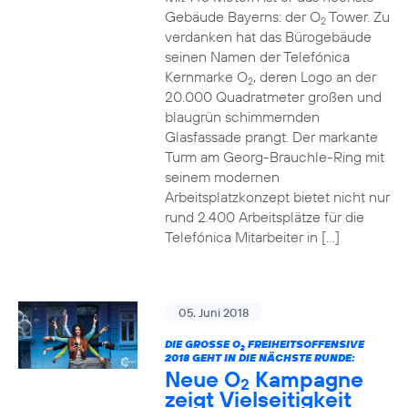
Gebäude Bayerns: der O
Tower. Zu
2
verdanken hat das Bürogebäude
seinen Namen der Telefónica
Kernmarke O
, deren Logo an der
2
20.000 Quadratmeter großen und
blaugrün schimmernden
Glasfassade prangt. Der markante
Turm am Georg-Brauchle-Ring mit
seinem modernen
Arbeitsplatzkonzept bietet nicht nur
rund 2.400 Arbeitsplätze für die
Telefónica Mitarbeiter in […]
05. Juni 2018
DIE GROSSE O
FREIHEITSOFFENSIVE
2
2018 GEHT IN DIE NÄCHSTE RUNDE:
Neue O
Kampagne
2
zeigt Vielseitigkeit