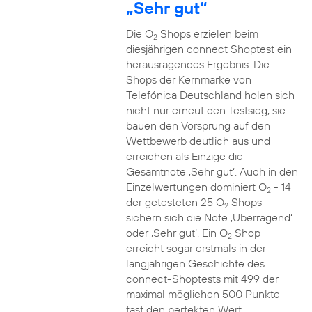
„Sehr gut“
Die O
Shops erzielen beim
2
diesjährigen connect Shoptest ein
herausragendes Ergebnis. Die
Shops der Kernmarke von
Telefónica Deutschland holen sich
nicht nur erneut den Testsieg, sie
bauen den Vorsprung auf den
Wettbewerb deutlich aus und
erreichen als Einzige die
Gesamtnote ‚Sehr gut‘. Auch in den
Einzelwertungen dominiert O
- 14
2
der getesteten 25 O
Shops
2
sichern sich die Note ‚Überragend‘
oder ‚Sehr gut‘. Ein O
Shop
2
erreicht sogar erstmals in der
langjährigen Geschichte des
connect-Shoptests mit 499 der
maximal möglichen 500 Punkte
fast den perfekten Wert.