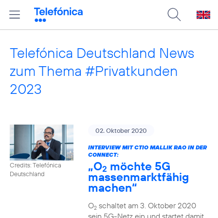
Telefónica Deutschland News
zum Thema #Privatkunden
2023
02. Oktober 2020
INTERVIEW MIT CTIO MALLIK RAO IN DER
CONNECT:
„O
möchte 5G
Credits: Telefónica
2
massenmarktfähig
Deutschland
machen“
O
schaltet am 3. Oktober 2020
2
sein 5G-Netz ein und startet damit