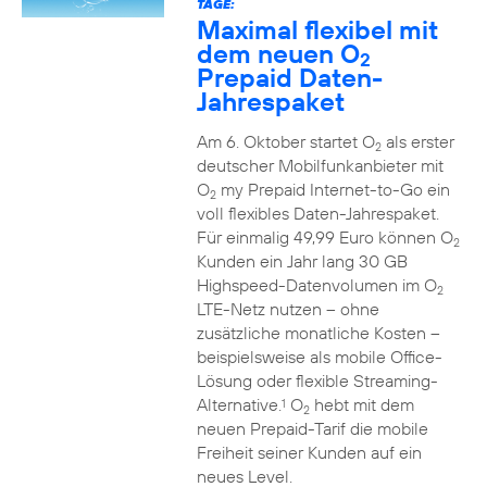
TAGE:
Maximal flexibel mit
dem neuen O
2
Prepaid Daten-
Jahrespaket
Am 6. Oktober startet O
als erster
2
deutscher Mobilfunkanbieter mit
O
my Prepaid Internet-to-Go ein
2
voll flexibles Daten-Jahrespaket.
Für einmalig 49,99 Euro können O
2
Kunden ein Jahr lang 30 GB
Highspeed-Datenvolumen im O
2
LTE-Netz nutzen – ohne
zusätzliche monatliche Kosten –
beispielsweise als mobile Office-
Lösung oder flexible Streaming-
Alternative.
O
hebt mit dem
1
2
neuen Prepaid-Tarif die mobile
Freiheit seiner Kunden auf ein
neues Level.