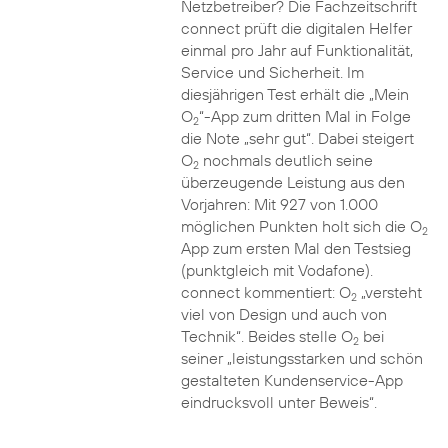
Netzbetreiber? Die Fachzeitschrift
connect prüft die digitalen Helfer
einmal pro Jahr auf Funktionalität,
Service und Sicherheit. Im
diesjährigen Test erhält die „Mein
O
“-App zum dritten Mal in Folge
2
die Note „sehr gut“. Dabei steigert
O
nochmals deutlich seine
2
überzeugende Leistung aus den
Vorjahren: Mit 927 von 1.000
möglichen Punkten holt sich die O
2
App zum ersten Mal den Testsieg
(punktgleich mit Vodafone).
connect kommentiert: O
„versteht
2
viel von Design und auch von
Technik“. Beides stelle O
bei
2
seiner „leistungsstarken und schön
gestalteten Kundenservice-App
eindrucksvoll unter Beweis“.