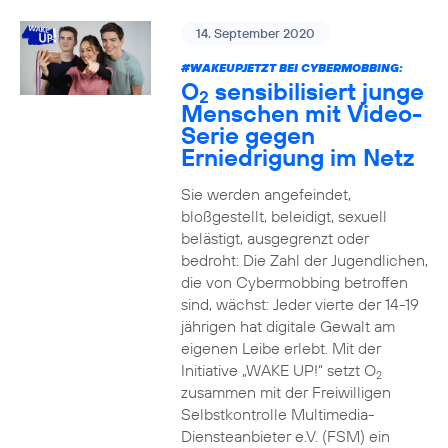
14. September 2020
#WAKEUPJETZT BEI CYBERMOBBING:
O
sensibilisiert junge
2
Menschen mit Video-
Serie gegen
Erniedrigung im Netz
Sie werden angefeindet,
bloßgestellt, beleidigt, sexuell
belästigt, ausgegrenzt oder
bedroht: Die Zahl der Jugendlichen,
die von Cybermobbing betroffen
sind, wächst: Jeder vierte der 14-19
jährigen hat digitale Gewalt am
eigenen Leibe erlebt. Mit der
Initiative „WAKE UP!“ setzt O
2
zusammen mit der Freiwilligen
Selbstkontrolle Multimedia-
Diensteanbieter e.V. (FSM) ein